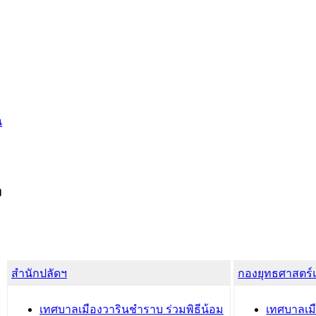
น
ง
สำนักปลัดฯ
กองยุทธศาสตร
เทศบาลเมืองวารินชำราบ ร่วมพิธีน้อม
เทศบาลเมื