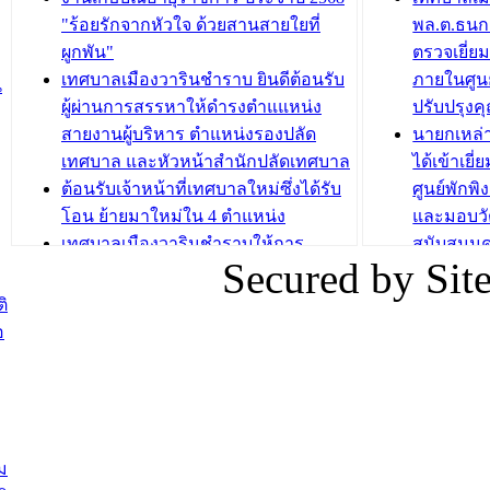
วารินชำราบ จัดโครงการอบรมอาชีพ
เด็กเล็ก 
"ร้อยรักจากหัวใจ ด้วยสานสายใยที่
พล.ต.ธนกฤ
ระยะสั้น ประจำปี 2568 (หลักสูตรการ
เทศบาลเม
ผูกพัน"
ตรวจเยี่ย
ถักทอผลิตภัณฑ์จากถุงพลาสติก)
ปรึกษาหาร
เทศบาลเมืองวารินชำราบ ยินดีต้อนรับ
ภายในศูนย
น
วัยขององค
ผู้ผ่านการสรรหาให้ดำรงตำแแหน่ง
ปรับปรุงค
บทความ อื่นๆ ...
สายงานผู้บริหาร ตำแหน่งรองปลัด
นายกเหล่
บทความ อื่นๆ ..
เทศบาล และหัวหน้าสำนักปลัดเทศบาล
ได้เข้าเยี
ต้อนรับเจ้าหน้าที่เทศบาลใหม่ซึ่งได้รับ
ศูนย์พักพ
โอน ย้ายมาใหม่ใน 4 ตำแหน่ง
และมอบวั
เทศบาลเมืองวารินชำราบให้การ
สนับสนุน
Secured by Si
ต้อนรับพนักงานเทศบาลผู้ผ่านการ
ภัยน้ำท่ว
สรรหาให้ดำรงตำแหน่งสายงานผู้
ภาพบรรย
ิ
บริหาร จำนวน 4 ท่าน
ยังชีพ ที
อ
ต้อนรับเจ้าหน้าที่เทศบาลใหม่ซึ่งได้รับ
ในวันที่ 9
โอน ย้ายมาใหม่ใน 2 ตำแหน่ง
ต้อนรับร้
รองนายกร
บทความ อื่นๆ ...
กระทรวงเ
ติดตามสถา
ม
อุบลราชธ