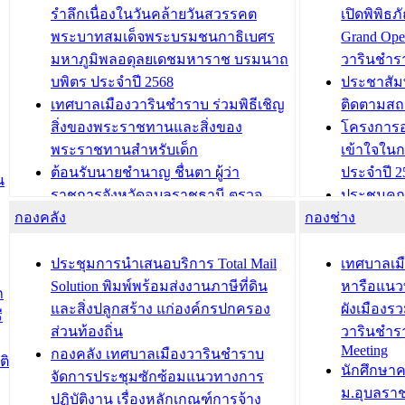
รำลึกเนื่องในวันคล้ายวันสวรรคต
เปิดพิพิธ
พระบาทสมเด็จพระบรมชนกาธิเบศร
Grand Ope
มหาภูมิพลอดุลยเดชมหาราช บรมนาถ
วารินชำร
บพิตร ประจำปี 2568
ประชาสัมพ
เทศบาลเมืองวารินชำราบ ร่วมพิธีเชิญ
ติดตามสถ
สิ่งของพระราชทานและสิ่งของ
โครงการอ
พระราชทานสำหรับเด็ก
เข้าใจใน
ต้อนรับนายชำนาญ ชื่นตา ผู้ว่า
ประจำปี 2
น
ราชการจังหวัดอุบลราชธานี ตรวจ
ประชุมคณ
กองคลัง
ความเรียบร้อยของสถานที่ในการเตรี
กองช่าง
ความเสี่ย
ยมต้อนรับ พลเอกประยุทธ์ จันโอชา
ประจำปี 25
องคมนตรี
ประชุมทีมว
ประชุมการนำเสนอบริการ Total Mail
เทศบาลเม
สำนักทะเบียนท้องถิ่นเทศบาลเมือง
ชีวา สร้าง
Solution พิมพ์พร้อมส่งงานภาษีที่ดิน
หารือแนว
ก
วารินชำราบ ดำเนินการมอบทะเบียน
ขับเคลื่อ
และสิ่งปลูกสร้าง แก่องค์กรปกครอง
ผังเมืองร
ี
บ้าน ทร.14 และบัตรประจำตัว
“เมืองแห่ง
ส่วนท้องถิ่น
วารินชำร
Meeting
ประชาชนบุคคลประเภท 8 แก่บุคคลที่
กองคลัง เทศบาลเมืองวารินชำราบ
ติ
บทความ อื่นๆ ..
นักศึกษา
ได้รับการเพิ่มชื่อในทะเบียนบ้าน
จัดการประชุมซักซ้อมแนวทางการ
ม.อุบลรา
(ท.ร.14) กรณีคนไม่มีสัญชาติไทยได้รับ
ปฏิบัติงาน เรื่องหลักเกณฑ์การจ้าง