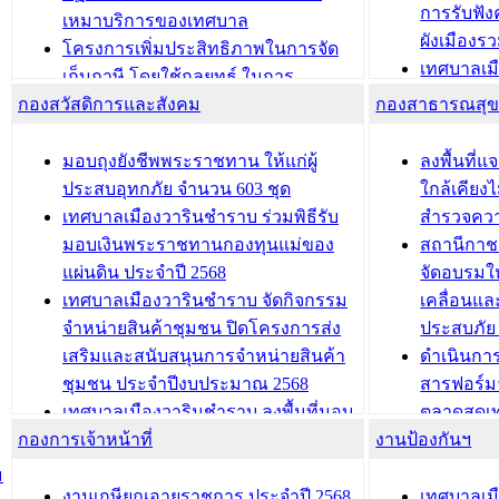
การรับฟั
อนุญาตให้มีถิ่นที่อยู่
เหมาบริการของเทศบาล
ผังเมือง
ประชุมคณะกรรมการประเมินผลการ
โครงการเพิ่มประสิทธิภาพในการจัด
เทศบาลเม
ควบคุมภายในของ สำนัก/กอง/
เก็บภาษี โดยใช้กลยุทธ์ ในการ
โครงการจ
โรงเรียน/ศูนย์พัฒนาเด็กเล็ก/สถานธนา
กองสวัสดิการและสังคม
พัฒนาการจัดเก็บรายได้ ประจำปี พ.ศ.
กองสาธารณสุ
สัญญาณบ
2568
นุบาล
เทศบาลเมืองวารินชำราบ ร่วมการ
เทศบาลเม
มอบถุงยังชีพพระราชทาน ให้แก่ผู้
ลงพื้นที
บทความ อื่นๆ ...
ประชุมวิชาการระดับนานาชาติและ
รับฟังควา
ประสบอุทกภัย จำนวน 603 ชุด
ใกล้เคียง
นิทรรศการด้านนวัตกรรมท้องถิ่น 2568
ผังเมืองร
เทศบาลเมืองวารินชำราบ ร่วมพิธีรับ
สำรวจคว
และรับรางวัลทีมนักวิจัยดีเด่นจาก
วารินชำราบ
มอบเงินพระราชทานกองทุนแม่ของ
สถานีกาชา
นวัตกรรมโครงการทะเบียนภาษีป้าย
เทศบาลเม
แผ่นดิน ประจำปี 2568
จัดอบรมให
ประชุมผู้เช่าอาคารพาณิชย์ บริเวณ
ซักซ้อมแ
เทศบาลเมืองวารินชำราบ จัดกิจกรรม
เคลื่อนแล
ถนนเกษมสุขและถนนประทุมเทพภักดี
ประโยชน์ใน
จำหน่ายสินค้าชุมชน ปิดโครงการส่ง
ประสบภัย 
เสริมและสนับสนุนการจำหน่ายสินค้า
ดำเนินกา
บทความ อื่นๆ ...
บทความ อื่นๆ ..
ชุมชน ประจำปีงบประมาณ 2568
สารฟอร์ม
เทศบาลเมืองวารินชำราบ ลงพื้นที่มอบ
ตลาดสดเทศ
กองการเจ้าหน้าที่
น้ำดื่มแก่ผู้พักอาศัย ณ ศูนย์พักพิง
งานป้องกันฯ
วารินชำร
ชั่วคราว
กิจกรรมส
ม
กองสวัสดิการสังคม เทศบาลเมือง
ถนนแก่เด
งานเกษียณอายุราชการ ประจำปี 2568
เทศบาลเม