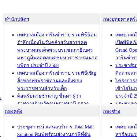
สำนักปลัดฯ
กองยุทธศาสตร
เทศบาลเมืองวารินชำราบ ร่วมพิธีน้อม
เทศบาลเมื
รำลึกเนื่องในวันคล้ายวันสวรรคต
เปิดพิพิธ
พระบาทสมเด็จพระบรมชนกาธิเบศร
Grand Ope
มหาภูมิพลอดุลยเดชมหาราช บรมนาถ
วารินชำร
บพิตร ประจำปี 2568
ประชาสัมพ
เทศบาลเมืองวารินชำราบ ร่วมพิธีเชิญ
ติดตามสถ
สิ่งของพระราชทานและสิ่งของ
โครงการอ
พระราชทานสำหรับเด็ก
เข้าใจใน
ต้อนรับนายชำนาญ ชื่นตา ผู้ว่า
ประจำปี 2
น
ราชการจังหวัดอุบลราชธานี ตรวจ
ประชุมคณ
กองคลัง
ความเรียบร้อยของสถานที่ในการเตรี
กองช่าง
ความเสี่ย
ยมต้อนรับ พลเอกประยุทธ์ จันโอชา
ประจำปี 25
องคมนตรี
ประชุมทีมว
ประชุมการนำเสนอบริการ Total Mail
เทศบาลเม
สำนักทะเบียนท้องถิ่นเทศบาลเมือง
ชีวา สร้าง
Solution พิมพ์พร้อมส่งงานภาษีที่ดิน
หารือแนว
ก