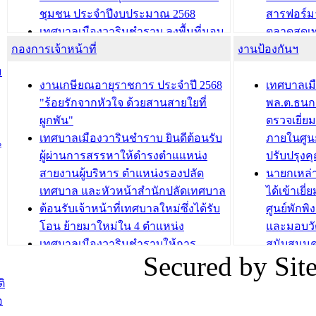
บทความ อื่นๆ ...
บทความ อื่นๆ ..
ชุมชน ประจำปีงบประมาณ 2568
สารฟอร์ม
เทศบาลเมืองวารินชำราบ ลงพื้นที่มอบ
ตลาดสดเทศ
กองการเจ้าหน้าที่
น้ำดื่มแก่ผู้พักอาศัย ณ ศูนย์พักพิง
งานป้องกันฯ
วารินชำร
ชั่วคราว
กิจกรรมส
ม
กองสวัสดิการสังคม เทศบาลเมือง
ถนนแก่เด
งานเกษียณอายุราชการ ประจำปี 2568
เทศบาลเม
วารินชำราบ จัดโครงการอบรมอาชีพ
เด็กเล็ก 
"ร้อยรักจากหัวใจ ด้วยสานสายใยที่
พล.ต.ธนกฤ
ระยะสั้น ประจำปี 2568 (หลักสูตรการ
เทศบาลเม
ผูกพัน"
ตรวจเยี่ย
ถักทอผลิตภัณฑ์จากถุงพลาสติก)
ปรึกษาหาร
เทศบาลเมืองวารินชำราบ ยินดีต้อนรับ
ภายในศูนย
น
วัยขององค
ผู้ผ่านการสรรหาให้ดำรงตำแแหน่ง
ปรับปรุงค
บทความ อื่นๆ ...
สายงานผู้บริหาร ตำแหน่งรองปลัด
นายกเหล่
บทความ อื่นๆ ..
เทศบาล และหัวหน้าสำนักปลัดเทศบาล
ได้เข้าเยี
ต้อนรับเจ้าหน้าที่เทศบาลใหม่ซึ่งได้รับ
ศูนย์พักพ
โอน ย้ายมาใหม่ใน 4 ตำแหน่ง
และมอบวั
เทศบาลเมืองวารินชำราบให้การ
สนับสนุน
Secured by Si
ต้อนรับพนักงานเทศบาลผู้ผ่านการ
ภัยน้ำท่ว
สรรหาให้ดำรงตำแหน่งสายงานผู้
ภาพบรรย
ิ
บริหาร จำนวน 4 ท่าน
ยังชีพ ที
อ
ต้อนรับเจ้าหน้าที่เทศบาลใหม่ซึ่งได้รับ
ในวันที่ 9