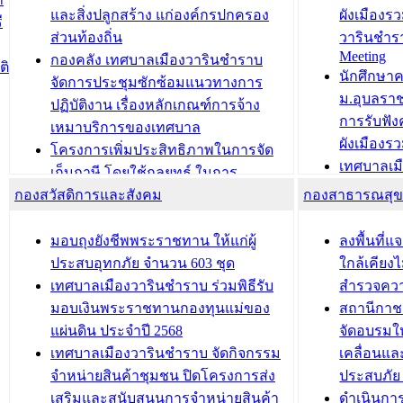
วารินชำราบ ดำเนินการมอบทะเบียน
ขับเคลื่อ
และสิ่งปลูกสร้าง แก่องค์กรปกครอง
ผังเมืองร
ี
บ้าน ทร.14 และบัตรประจำตัว
“เมืองแห่ง
ส่วนท้องถิ่น
วารินชำร
Meeting
ประชาชนบุคคลประเภท 8 แก่บุคคลที่
กองคลัง เทศบาลเมืองวารินชำราบ
ติ
บทความ อื่นๆ ..
นักศึกษา
ได้รับการเพิ่มชื่อในทะเบียนบ้าน
จัดการประชุมซักซ้อมแนวทางการ
ม.อุบลรา
(ท.ร.14) กรณีคนไม่มีสัญชาติไทยได้รับ
ปฏิบัติงาน เรื่องหลักเกณฑ์การจ้าง
การรับฟั
อนุญาตให้มีถิ่นที่อยู่
เหมาบริการของเทศบาล
ผังเมือง
ประชุมคณะกรรมการประเมินผลการ
โครงการเพิ่มประสิทธิภาพในการจัด
เทศบาลเม
ควบคุมภายในของ สำนัก/กอง/
เก็บภาษี โดยใช้กลยุทธ์ ในการ
โครงการจ
โรงเรียน/ศูนย์พัฒนาเด็กเล็ก/สถานธนา
กองสวัสดิการและสังคม
พัฒนาการจัดเก็บรายได้ ประจำปี พ.ศ.
กองสาธารณสุ
สัญญาณบ
2568
นุบาล
เทศบาลเมืองวารินชำราบ ร่วมการ
เทศบาลเม
มอบถุงยังชีพพระราชทาน ให้แก่ผู้
ลงพื้นที
บทความ อื่นๆ ...
ประชุมวิชาการระดับนานาชาติและ
รับฟังควา
ประสบอุทกภัย จำนวน 603 ชุด
ใกล้เคียง
นิทรรศการด้านนวัตกรรมท้องถิ่น 2568
ผังเมืองร
เทศบาลเมืองวารินชำราบ ร่วมพิธีรับ
สำรวจคว
และรับรางวัลทีมนักวิจัยดีเด่นจาก
วารินชำราบ
มอบเงินพระราชทานกองทุนแม่ของ
สถานีกาชา
นวัตกรรมโครงการทะเบียนภาษีป้าย
เทศบาลเม
แผ่นดิน ประจำปี 2568
จัดอบรมให
ประชุมผู้เช่าอาคารพาณิชย์ บริเวณ
ซักซ้อมแ
เทศบาลเมืองวารินชำราบ จัดกิจกรรม
เคลื่อนแล
ถนนเกษมสุขและถนนประทุมเทพภักดี
ประโยชน์ใน
จำหน่ายสินค้าชุมชน ปิดโครงการส่ง
ประสบภัย 
เสริมและสนับสนุนการจำหน่ายสินค้า
ดำเนินกา