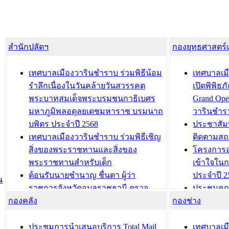
สำนักปลัดฯ
กองยุทธศาสตร
เทศบาลเมืองวารินชำราบ ร่วมพิธีน้อม
เทศบาลเมื
รำลึกเนื่องในวันคล้ายวันสวรรคต
เปิดพิพิธ
พระบาทสมเด็จพระบรมชนกาธิเบศร
Grand Ope
มหาภูมิพลอดุลยเดชมหาราช บรมนาถ
วารินชำร
บพิตร ประจำปี 2568
ประชาสัมพ
เทศบาลเมืองวารินชำราบ ร่วมพิธีเชิญ
ติดตามสถ
สิ่งของพระราชทานและสิ่งของ
โครงการอ
พระราชทานสำหรับเด็ก
เข้าใจใน
ต้อนรับนายชำนาญ ชื่นตา ผู้ว่า
ประจำปี 2
น
ราชการจังหวัดอุบลราชธานี ตรวจ
ประชุมคณ
กองคลัง
ความเรียบร้อยของสถานที่ในการเตรี
กองช่าง
ความเสี่ย
ยมต้อนรับ พลเอกประยุทธ์ จันโอชา
ประจำปี 25
องคมนตรี
ประชุมทีมว
ประชุมการนำเสนอบริการ Total Mail
เทศบาลเม