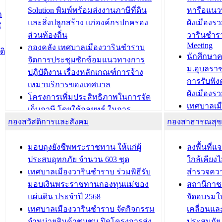
สำนักทะเบียนท้องถิ่นเทศบาลเมือง
ชีวา สร้าง
Solution พิมพ์พร้อมส่งงานภาษีที่ดิน
หารือแนว
ก
วารินชำราบ ดำเนินการมอบทะเบียน
ขับเคลื่อ
และสิ่งปลูกสร้าง แก่องค์กรปกครอง
ผังเมืองร
ี
บ้าน ทร.14 และบัตรประจำตัว
“เมืองแห่ง
ส่วนท้องถิ่น
วารินชำร
Meeting
ประชาชนบุคคลประเภท 8 แก่บุคคลที่
กองคลัง เทศบาลเมืองวารินชำราบ
ติ
บทความ อื่นๆ ..
นักศึกษา
ได้รับการเพิ่มชื่อในทะเบียนบ้าน
จัดการประชุมซักซ้อมแนวทางการ
ม.อุบลรา
(ท.ร.14) กรณีคนไม่มีสัญชาติไทยได้รับ
ปฏิบัติงาน เรื่องหลักเกณฑ์การจ้าง
การรับฟั
อนุญาตให้มีถิ่นที่อยู่
เหมาบริการของเทศบาล
ผังเมือง
ประชุมคณะกรรมการประเมินผลการ
โครงการเพิ่มประสิทธิภาพในการจัด
เทศบาลเม
ควบคุมภายในของ สำนัก/กอง/
เก็บภาษี โดยใช้กลยุทธ์ ในการ
โครงการจ
โรงเรียน/ศูนย์พัฒนาเด็กเล็ก/สถานธนา
กองสวัสดิการและสังคม
พัฒนาการจัดเก็บรายได้ ประจำปี พ.ศ.
กองสาธารณสุ
สัญญาณบ
2568
นุบาล
เทศบาลเมืองวารินชำราบ ร่วมการ
เทศบาลเม
มอบถุงยังชีพพระราชทาน ให้แก่ผู้
ลงพื้นที
บทความ อื่นๆ ...
ประชุมวิชาการระดับนานาชาติและ
รับฟังควา
ประสบอุทกภัย จำนวน 603 ชุด
ใกล้เคียง
นิทรรศการด้านนวัตกรรมท้องถิ่น 2568
ผังเมืองร
เทศบาลเมืองวารินชำราบ ร่วมพิธีรับ
สำรวจคว
และรับรางวัลทีมนักวิจัยดีเด่นจาก
วารินชำราบ
มอบเงินพระราชทานกองทุนแม่ของ
สถานีกาชา
นวัตกรรมโครงการทะเบียนภาษีป้าย
เทศบาลเม
แผ่นดิน ประจำปี 2568
จัดอบรมให
ประชุมผู้เช่าอาคารพาณิชย์ บริเวณ
ซักซ้อมแ
เทศบาลเมืองวารินชำราบ จัดกิจกรรม
เคลื่อนแล
ถนนเกษมสุขและถนนประทุมเทพภักดี
ประโยชน์ใน
จำหน่ายสินค้าชุมชน ปิดโครงการส่ง
ประสบภัย 