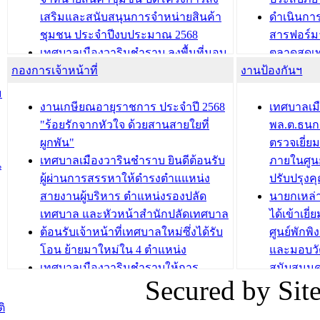
เสริมและสนับสนุนการจำหน่ายสินค้า
ดำเนินกา
บทความ อื่นๆ ...
บทความ อื่นๆ ..
ชุมชน ประจำปีงบประมาณ 2568
สารฟอร์ม
เทศบาลเมืองวารินชำราบ ลงพื้นที่มอบ
ตลาดสดเทศ
กองการเจ้าหน้าที่
น้ำดื่มแก่ผู้พักอาศัย ณ ศูนย์พักพิง
งานป้องกันฯ
วารินชำร
ชั่วคราว
กิจกรรมส
ม
กองสวัสดิการสังคม เทศบาลเมือง
ถนนแก่เด
งานเกษียณอายุราชการ ประจำปี 2568
เทศบาลเม
วารินชำราบ จัดโครงการอบรมอาชีพ
เด็กเล็ก 
"ร้อยรักจากหัวใจ ด้วยสานสายใยที่
พล.ต.ธนกฤ
ระยะสั้น ประจำปี 2568 (หลักสูตรการ
เทศบาลเม
ผูกพัน"
ตรวจเยี่ย
ถักทอผลิตภัณฑ์จากถุงพลาสติก)
ปรึกษาหาร
เทศบาลเมืองวารินชำราบ ยินดีต้อนรับ
ภายในศูนย
น
วัยขององค
ผู้ผ่านการสรรหาให้ดำรงตำแแหน่ง
ปรับปรุงค
บทความ อื่นๆ ...
สายงานผู้บริหาร ตำแหน่งรองปลัด
นายกเหล่
บทความ อื่นๆ ..
เทศบาล และหัวหน้าสำนักปลัดเทศบาล
ได้เข้าเยี
ต้อนรับเจ้าหน้าที่เทศบาลใหม่ซึ่งได้รับ
ศูนย์พักพ
โอน ย้ายมาใหม่ใน 4 ตำแหน่ง
และมอบวั
เทศบาลเมืองวารินชำราบให้การ
สนับสนุน
Secured by Si
ต้อนรับพนักงานเทศบาลผู้ผ่านการ
ภัยน้ำท่ว
สรรหาให้ดำรงตำแหน่งสายงานผู้
ภาพบรรย
ิ