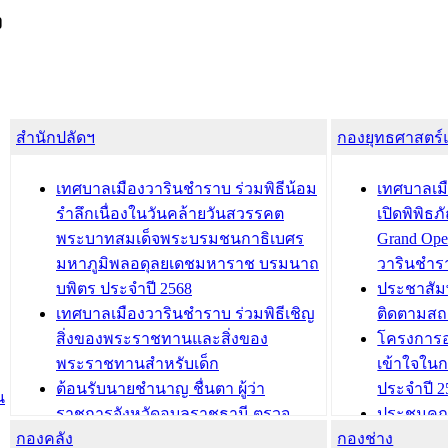
ง
สำนักปลัดฯ
กองยุทธศาสตร
เทศบาลเมืองวารินชำราบ ร่วมพิธีน้อม
เทศบาลเมื
รำลึกเนื่องในวันคล้ายวันสวรรคต
เปิดพิพิธ
พระบาทสมเด็จพระบรมชนกาธิเบศร
Grand Ope
มหาภูมิพลอดุลยเดชมหาราช บรมนาถ
วารินชำร
บพิตร ประจำปี 2568
ประชาสัมพ
เทศบาลเมืองวารินชำราบ ร่วมพิธีเชิญ
ติดตามสถ
สิ่งของพระราชทานและสิ่งของ
โครงการอ
พระราชทานสำหรับเด็ก
เข้าใจใน
ต้อนรับนายชำนาญ ชื่นตา ผู้ว่า
ประจำปี 2
น
ราชการจังหวัดอุบลราชธานี ตรวจ
ประชุมคณ
กองคลัง
ความเรียบร้อยของสถานที่ในการเตรี
กองช่าง
ความเสี่ย