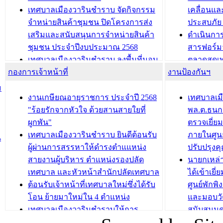
ประชุมผู้เช่าอาคารพาณิชย์ บริเวณ
ซักซ้อมแ
เทศบาลเมืองวารินชำราบ จัดกิจกรรม
เคลื่อนแล
ถนนเกษมสุขและถนนประทุมเทพภักดี
ประโยชน์ใน
จำหน่ายสินค้าชุมชน ปิดโครงการส่ง
ประสบภัย 
เสริมและสนับสนุนการจำหน่ายสินค้า
ดำเนินกา
บทความ อื่นๆ ...
บทความ อื่นๆ ..
ชุมชน ประจำปีงบประมาณ 2568
สารฟอร์ม
เทศบาลเมืองวารินชำราบ ลงพื้นที่มอบ
ตลาดสดเทศ
กองการเจ้าหน้าที่
น้ำดื่มแก่ผู้พักอาศัย ณ ศูนย์พักพิง
งานป้องกันฯ
วารินชำร
ชั่วคราว
กิจกรรมส
ม
กองสวัสดิการสังคม เทศบาลเมือง
ถนนแก่เด
งานเกษียณอายุราชการ ประจำปี 2568
เทศบาลเม
วารินชำราบ จัดโครงการอบรมอาชีพ
เด็กเล็ก 
"ร้อยรักจากหัวใจ ด้วยสานสายใยที่
พล.ต.ธนกฤ
ระยะสั้น ประจำปี 2568 (หลักสูตรการ
เทศบาลเม
ผูกพัน"
ตรวจเยี่ย
ถักทอผลิตภัณฑ์จากถุงพลาสติก)
ปรึกษาหาร
เทศบาลเมืองวารินชำราบ ยินดีต้อนรับ
ภายในศูนย
น
วัยขององค
ผู้ผ่านการสรรหาให้ดำรงตำแแหน่ง
ปรับปรุงค
บทความ อื่นๆ ...
สายงานผู้บริหาร ตำแหน่งรองปลัด
นายกเหล่
บทความ อื่นๆ ..
เทศบาล และหัวหน้าสำนักปลัดเทศบาล
ได้เข้าเยี
ต้อนรับเจ้าหน้าที่เทศบาลใหม่ซึ่งได้รับ
ศูนย์พักพ
โอน ย้ายมาใหม่ใน 4 ตำแหน่ง
และมอบวั
เทศบาลเมืองวารินชำราบให้การ
สนับสนุน
ต้อนรับพนักงานเทศบาลผู้ผ่านการ
ภัยน้ำท่ว