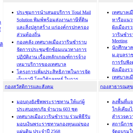
ยมต้อนรับ พลเอกประยุทธ์ จันโอชา
ประจำปี 25
องคมนตรี
ประชุมทีมว
ประชุมการนำเสนอบริการ Total Mail
เทศบาลเม
สำนักทะเบียนท้องถิ่นเทศบาลเมือง
ชีวา สร้าง
Solution พิมพ์พร้อมส่งงานภาษีที่ดิน
หารือแนว
ก
วารินชำราบ ดำเนินการมอบทะเบียน
ขับเคลื่อ
และสิ่งปลูกสร้าง แก่องค์กรปกครอง
ผังเมืองร
ี
บ้าน ทร.14 และบัตรประจำตัว
“เมืองแห่ง
ส่วนท้องถิ่น
วารินชำร
Meeting
ประชาชนบุคคลประเภท 8 แก่บุคคลที่
กองคลัง เทศบาลเมืองวารินชำราบ
ติ
บทความ อื่นๆ ..
นักศึกษา
ได้รับการเพิ่มชื่อในทะเบียนบ้าน
จัดการประชุมซักซ้อมแนวทางการ
ม.อุบลรา
(ท.ร.14) กรณีคนไม่มีสัญชาติไทยได้รับ
ปฏิบัติงาน เรื่องหลักเกณฑ์การจ้าง
การรับฟั
อนุญาตให้มีถิ่นที่อยู่
เหมาบริการของเทศบาล
ผังเมือง
ประชุมคณะกรรมการประเมินผลการ
โครงการเพิ่มประสิทธิภาพในการจัด
เทศบาลเม
ควบคุมภายในของ สำนัก/กอง/
เก็บภาษี โดยใช้กลยุทธ์ ในการ
โครงการจ
โรงเรียน/ศูนย์พัฒนาเด็กเล็ก/สถานธนา
กองสวัสดิการและสังคม
พัฒนาการจัดเก็บรายได้ ประจำปี พ.ศ.
กองสาธารณสุ
สัญญาณบ
2568
นุบาล
เทศบาลเมืองวารินชำราบ ร่วมการ
เทศบาลเม
มอบถุงยังชีพพระราชทาน ให้แก่ผู้
ลงพื้นที
บทความ อื่นๆ ...
ประชุมวิชาการระดับนานาชาติและ
รับฟังควา
ประสบอุทกภัย จำนวน 603 ชุด
ใกล้เคียง
นิทรรศการด้านนวัตกรรมท้องถิ่น 2568
ผังเมืองร
เทศบาลเมืองวารินชำราบ ร่วมพิธีรับ
สำรวจคว
และรับรางวัลทีมนักวิจัยดีเด่นจาก
วารินชำราบ
มอบเงินพระราชทานกองทุนแม่ของ
สถานีกาชา
นวัตกรรมโครงการทะเบียนภาษีป้าย
เทศบาลเม
แผ่นดิน ประจำปี 2568
จัดอบรมให