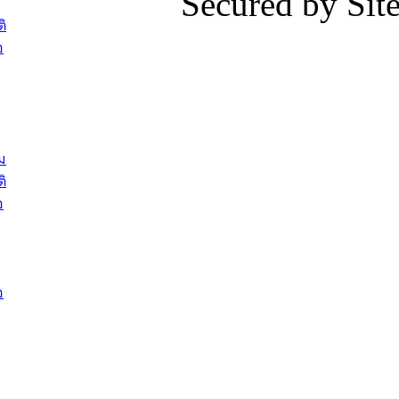
Secured by Si
สรรหาให้ดำรงตำแหน่งสายงานผู้
ภาพบรรย
ิ
บริหาร จำนวน 4 ท่าน
ยังชีพ ที
อ
ต้อนรับเจ้าหน้าที่เทศบาลใหม่ซึ่งได้รับ
ในวันที่ 9
โอน ย้ายมาใหม่ใน 2 ตำแหน่ง
ต้อนรับร้
รองนายกร
บทความ อื่นๆ ...
กระทรวงเ
ติดตามสถา
ม
อุบลราชธ
ิ
สส.กิตติ์
อ
สิริ และน
ยังชีพมาม
ท่วมในพื้
อ
บทความ อื่นๆ ..