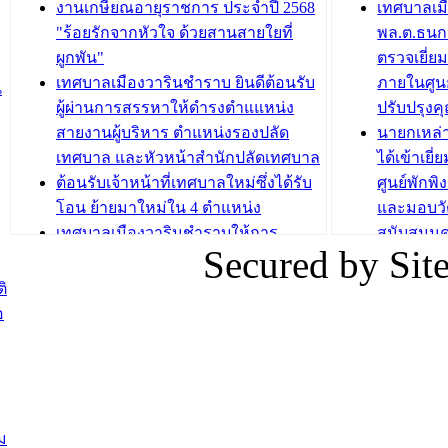
กองสวัสดิการสังคม เทศบาลเมือง
ถนนแก่เด
งานเกษียณอายุราชการ ประจำปี 2568
เทศบาลเม
วารินชำราบ จัดโครงการอบรมอาชีพ
เด็กเล็ก 
"ร้อยรักจากหัวใจ ด้วยสานสายใยที่
พล.ต.ธนกฤ
ระยะสั้น ประจำปี 2568 (หลักสูตรการ
เทศบาลเม
ผูกพัน"
ตรวจเยี่ย
ถักทอผลิตภัณฑ์จากถุงพลาสติก)
ปรึกษาหาร
เทศบาลเมืองวารินชำราบ ยินดีต้อนรับ
ภายในศูนย
น
วัยขององค
ผู้ผ่านการสรรหาให้ดำรงตำแแหน่ง
ปรับปรุงค
บทความ อื่นๆ ...
สายงานผู้บริหาร ตำแหน่งรองปลัด
นายกเหล่
บทความ อื่นๆ ..
เทศบาล และหัวหน้าสำนักปลัดเทศบาล
ได้เข้าเยี
ต้อนรับเจ้าหน้าที่เทศบาลใหม่ซึ่งได้รับ
ศูนย์พักพ
โอน ย้ายมาใหม่ใน 4 ตำแหน่ง
และมอบวั
เทศบาลเมืองวารินชำราบให้การ
สนับสนุน
Secured by Si
ต้อนรับพนักงานเทศบาลผู้ผ่านการ
ภัยน้ำท่ว
สรรหาให้ดำรงตำแหน่งสายงานผู้
ภาพบรรย
ิ
บริหาร จำนวน 4 ท่าน
ยังชีพ ที
อ
ต้อนรับเจ้าหน้าที่เทศบาลใหม่ซึ่งได้รับ
ในวันที่ 9
โอน ย้ายมาใหม่ใน 2 ตำแหน่ง
ต้อนรับร้
รองนายกร
บทความ อื่นๆ ...
กระทรวงเ
ติดตามสถา
ม