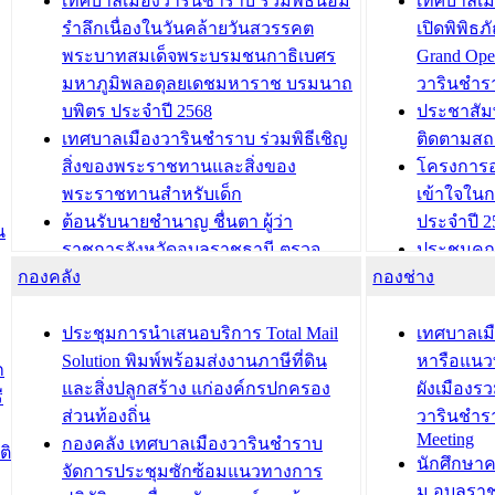
เทศบาลเมืองวารินชำราบ ร่วมพิธีน้อม
เทศบาลเมื
รำลึกเนื่องในวันคล้ายวันสวรรคต
เปิดพิพิธ
พระบาทสมเด็จพระบรมชนกาธิเบศร
Grand Ope
มหาภูมิพลอดุลยเดชมหาราช บรมนาถ
วารินชำร
บพิตร ประจำปี 2568
ประชาสัมพ
เทศบาลเมืองวารินชำราบ ร่วมพิธีเชิญ
ติดตามสถ
สิ่งของพระราชทานและสิ่งของ
โครงการอ
พระราชทานสำหรับเด็ก
เข้าใจใน
ต้อนรับนายชำนาญ ชื่นตา ผู้ว่า
ประจำปี 2
น
ราชการจังหวัดอุบลราชธานี ตรวจ
ประชุมคณ
กองคลัง
ความเรียบร้อยของสถานที่ในการเตรี
กองช่าง
ความเสี่ย
ยมต้อนรับ พลเอกประยุทธ์ จันโอชา
ประจำปี 25
องคมนตรี
ประชุมทีมว
ประชุมการนำเสนอบริการ Total Mail
เทศบาลเม
สำนักทะเบียนท้องถิ่นเทศบาลเมือง
ชีวา สร้าง
Solution พิมพ์พร้อมส่งงานภาษีที่ดิน
หารือแนว
ก
วารินชำราบ ดำเนินการมอบทะเบียน
ขับเคลื่อ
และสิ่งปลูกสร้าง แก่องค์กรปกครอง
ผังเมืองร
ี
บ้าน ทร.14 และบัตรประจำตัว
“เมืองแห่ง
ส่วนท้องถิ่น
วารินชำร
Meeting
ประชาชนบุคคลประเภท 8 แก่บุคคลที่
กองคลัง เทศบาลเมืองวารินชำราบ
ติ
บทความ อื่นๆ ..
นักศึกษา
ได้รับการเพิ่มชื่อในทะเบียนบ้าน
จัดการประชุมซักซ้อมแนวทางการ
ม.อุบลรา