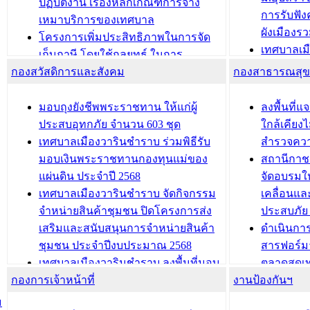
(ท.ร.14) กรณีคนไม่มีสัญชาติไทยได้รับ
ปฏิบัติงาน เรื่องหลักเกณฑ์การจ้าง
การรับฟั
อนุญาตให้มีถิ่นที่อยู่
เหมาบริการของเทศบาล
ผังเมือง
ประชุมคณะกรรมการประเมินผลการ
โครงการเพิ่มประสิทธิภาพในการจัด
เทศบาลเม
ควบคุมภายในของ สำนัก/กอง/
เก็บภาษี โดยใช้กลยุทธ์ ในการ
โครงการจ
โรงเรียน/ศูนย์พัฒนาเด็กเล็ก/สถานธนา
กองสวัสดิการและสังคม
พัฒนาการจัดเก็บรายได้ ประจำปี พ.ศ.
กองสาธารณสุ
สัญญาณบ
2568
นุบาล
เทศบาลเมืองวารินชำราบ ร่วมการ
เทศบาลเม
มอบถุงยังชีพพระราชทาน ให้แก่ผู้
ลงพื้นที
บทความ อื่นๆ ...
ประชุมวิชาการระดับนานาชาติและ
รับฟังควา
ประสบอุทกภัย จำนวน 603 ชุด
ใกล้เคียง
นิทรรศการด้านนวัตกรรมท้องถิ่น 2568
ผังเมืองร
เทศบาลเมืองวารินชำราบ ร่วมพิธีรับ
สำรวจคว
และรับรางวัลทีมนักวิจัยดีเด่นจาก
วารินชำราบ
มอบเงินพระราชทานกองทุนแม่ของ
สถานีกาชา
นวัตกรรมโครงการทะเบียนภาษีป้าย
เทศบาลเม
แผ่นดิน ประจำปี 2568
จัดอบรมให
ประชุมผู้เช่าอาคารพาณิชย์ บริเวณ
ซักซ้อมแ
เทศบาลเมืองวารินชำราบ จัดกิจกรรม
เคลื่อนแล
ถนนเกษมสุขและถนนประทุมเทพภักดี
ประโยชน์ใน
จำหน่ายสินค้าชุมชน ปิดโครงการส่ง
ประสบภัย 
เสริมและสนับสนุนการจำหน่ายสินค้า
ดำเนินกา
บทความ อื่นๆ ...
บทความ อื่นๆ ..
ชุมชน ประจำปีงบประมาณ 2568
สารฟอร์ม
เทศบาลเมืองวารินชำราบ ลงพื้นที่มอบ
ตลาดสดเทศ
กองการเจ้าหน้าที่
น้ำดื่มแก่ผู้พักอาศัย ณ ศูนย์พักพิง
งานป้องกันฯ
วารินชำร
ชั่วคราว
กิจกรรมส
ม