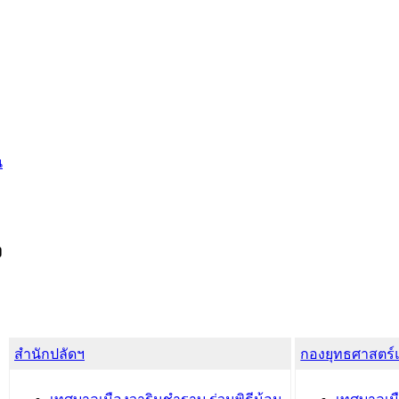
น
ง
สำนักปลัดฯ
กองยุทธศาสตร