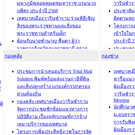
มหาภูมิพลอดุลยเดชมหาราช บรมนาถ
วารินชำร
บพิตร ประจำปี 2568
ประชาสัมพ
เทศบาลเมืองวารินชำราบ ร่วมพิธีเชิญ
ติดตามสถ
สิ่งของพระราชทานและสิ่งของ
โครงการอ
พระราชทานสำหรับเด็ก
เข้าใจใน
ต้อนรับนายชำนาญ ชื่นตา ผู้ว่า
ประจำปี 2
น
ราชการจังหวัดอุบลราชธานี ตรวจ
ประชุมคณ
กองคลัง
ความเรียบร้อยของสถานที่ในการเตรี
กองช่าง
ความเสี่ย
ยมต้อนรับ พลเอกประยุทธ์ จันโอชา
ประจำปี 25
องคมนตรี
ประชุมทีมว
ประชุมการนำเสนอบริการ Total Mail
เทศบาลเม
สำนักทะเบียนท้องถิ่นเทศบาลเมือง
ชีวา สร้าง
Solution พิมพ์พร้อมส่งงานภาษีที่ดิน
หารือแนว
ก
วารินชำราบ ดำเนินการมอบทะเบียน
ขับเคลื่อ
และสิ่งปลูกสร้าง แก่องค์กรปกครอง
ผังเมืองร
ี
บ้าน ทร.14 และบัตรประจำตัว
“เมืองแห่ง
ส่วนท้องถิ่น
วารินชำร
Meeting
ประชาชนบุคคลประเภท 8 แก่บุคคลที่
กองคลัง เทศบาลเมืองวารินชำราบ
ติ
บทความ อื่นๆ ..
นักศึกษา
ได้รับการเพิ่มชื่อในทะเบียนบ้าน
จัดการประชุมซักซ้อมแนวทางการ
ม.อุบลรา
(ท.ร.14) กรณีคนไม่มีสัญชาติไทยได้รับ
ปฏิบัติงาน เรื่องหลักเกณฑ์การจ้าง
การรับฟั
อนุญาตให้มีถิ่นที่อยู่
เหมาบริการของเทศบาล
ผังเมือง
ประชุมคณะกรรมการประเมินผลการ
โครงการเพิ่มประสิทธิภาพในการจัด