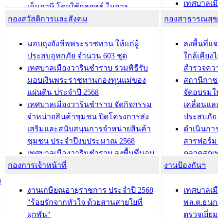
เทศบาลเม
ควบคุมภายในของ สำนัก/กอง/
เก็บภาษี โดยใช้กลยุทธ์ ในการ
โครงการจ
โรงเรียน/ศูนย์พัฒนาเด็กเล็ก/สถานธนา
กองสวัสดิการและสังคม
พัฒนาการจัดเก็บรายได้ ประจำปี พ.ศ.
กองสาธารณสุ
สัญญาณบ
2568
นุบาล
เทศบาลเมืองวารินชำราบ ร่วมการ
เทศบาลเม
มอบถุงยังชีพพระราชทาน ให้แก่ผู้
ลงพื้นที
บทความ อื่นๆ ...
ประชุมวิชาการระดับนานาชาติและ
รับฟังควา
ประสบอุทกภัย จำนวน 603 ชุด
ใกล้เคียง
นิทรรศการด้านนวัตกรรมท้องถิ่น 2568
ผังเมืองร
เทศบาลเมืองวารินชำราบ ร่วมพิธีรับ
สำรวจคว
และรับรางวัลทีมนักวิจัยดีเด่นจาก
วารินชำราบ
มอบเงินพระราชทานกองทุนแม่ของ
สถานีกาชา
นวัตกรรมโครงการทะเบียนภาษีป้าย
เทศบาลเม
แผ่นดิน ประจำปี 2568
จัดอบรมให
ประชุมผู้เช่าอาคารพาณิชย์ บริเวณ
ซักซ้อมแ
เทศบาลเมืองวารินชำราบ จัดกิจกรรม
เคลื่อนแล
ถนนเกษมสุขและถนนประทุมเทพภักดี
ประโยชน์ใน
จำหน่ายสินค้าชุมชน ปิดโครงการส่ง
ประสบภัย 
เสริมและสนับสนุนการจำหน่ายสินค้า
ดำเนินกา
บทความ อื่นๆ ...
บทความ อื่นๆ ..
ชุมชน ประจำปีงบประมาณ 2568
สารฟอร์ม
เทศบาลเมืองวารินชำราบ ลงพื้นที่มอบ
ตลาดสดเทศ
กองการเจ้าหน้าที่
น้ำดื่มแก่ผู้พักอาศัย ณ ศูนย์พักพิง
งานป้องกันฯ
วารินชำร
ชั่วคราว
กิจกรรมส
ม
กองสวัสดิการสังคม เทศบาลเมือง
ถนนแก่เด
งานเกษียณอายุราชการ ประจำปี 2568
เทศบาลเม
วารินชำราบ จัดโครงการอบรมอาชีพ
เด็กเล็ก 
"ร้อยรักจากหัวใจ ด้วยสานสายใยที่
พล.ต.ธนกฤ
ระยะสั้น ประจำปี 2568 (หลักสูตรการ
เทศบาลเม
ผูกพัน"
ตรวจเยี่ย