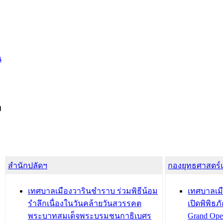
น
ง
สำนักปลัดฯ
กองยุทธศาสตร
เทศบาลเมืองวารินชำราบ ร่วมพิธีน้อม
เทศบาลเมื
รำลึกเนื่องในวันคล้ายวันสวรรคต
เปิดพิพิธ
พระบาทสมเด็จพระบรมชนกาธิเบศร
Grand Ope