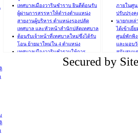
ถักทอผลิตภัณฑ์จากถุงพลาสติก)
ปรึกษาหาร
เทศบาลเมืองวารินชำราบ ยินดีต้อนรับ
ภายในศูนย
น
วัยขององค
ผู้ผ่านการสรรหาให้ดำรงตำแแหน่ง
ปรับปรุงค
บทความ อื่นๆ ...
สายงานผู้บริหาร ตำแหน่งรองปลัด
นายกเหล่
บทความ อื่นๆ ..
เทศบาล และหัวหน้าสำนักปลัดเทศบาล
ได้เข้าเยี
ต้อนรับเจ้าหน้าที่เทศบาลใหม่ซึ่งได้รับ
ศูนย์พักพ
โอน ย้ายมาใหม่ใน 4 ตำแหน่ง
และมอบวั
เทศบาลเมืองวารินชำราบให้การ
สนับสนุน
Secured by Si
ต้อนรับพนักงานเทศบาลผู้ผ่านการ
ภัยน้ำท่ว
สรรหาให้ดำรงตำแหน่งสายงานผู้
ภาพบรรย
ิ
บริหาร จำนวน 4 ท่าน
ยังชีพ ที
อ
ต้อนรับเจ้าหน้าที่เทศบาลใหม่ซึ่งได้รับ
ในวันที่ 9
โอน ย้ายมาใหม่ใน 2 ตำแหน่ง
ต้อนรับร้
รองนายกร
บทความ อื่นๆ ...
กระทรวงเ
ติดตามสถา
ม
อุบลราชธ
ิ
สส.กิตติ์
อ
สิริ และน