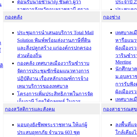
ต้อนรับนายชำนาญ ชื่นตา ผู้ว่า
ประจำปี 2
น
ราชการจังหวัดอุบลราชธานี ตรวจ
ประชุมคณ
กองคลัง
ความเรียบร้อยของสถานที่ในการเตรี
กองช่าง
ความเสี่ย
ยมต้อนรับ พลเอกประยุทธ์ จันโอชา
ประจำปี 25
องคมนตรี
ประชุมทีมว
ประชุมการนำเสนอบริการ Total Mail
เทศบาลเม
สำนักทะเบียนท้องถิ่นเทศบาลเมือง
ชีวา สร้าง
Solution พิมพ์พร้อมส่งงานภาษีที่ดิน
หารือแนว
ก
วารินชำราบ ดำเนินการมอบทะเบียน
ขับเคลื่อ
และสิ่งปลูกสร้าง แก่องค์กรปกครอง
ผังเมืองร
ี
บ้าน ทร.14 และบัตรประจำตัว
“เมืองแห่ง
ส่วนท้องถิ่น
วารินชำร
Meeting
ประชาชนบุคคลประเภท 8 แก่บุคคลที่
กองคลัง เทศบาลเมืองวารินชำราบ
ติ
บทความ อื่นๆ ..
นักศึกษา
ได้รับการเพิ่มชื่อในทะเบียนบ้าน
จัดการประชุมซักซ้อมแนวทางการ
ม.อุบลรา
(ท.ร.14) กรณีคนไม่มีสัญชาติไทยได้รับ
ปฏิบัติงาน เรื่องหลักเกณฑ์การจ้าง
การรับฟั
อนุญาตให้มีถิ่นที่อยู่
เหมาบริการของเทศบาล
ผังเมือง
ประชุมคณะกรรมการประเมินผลการ
โครงการเพิ่มประสิทธิภาพในการจัด
เทศบาลเม
ควบคุมภายในของ สำนัก/กอง/
เก็บภาษี โดยใช้กลยุทธ์ ในการ
โครงการจ
โรงเรียน/ศูนย์พัฒนาเด็กเล็ก/สถานธนา
กองสวัสดิการและสังคม
พัฒนาการจัดเก็บรายได้ ประจำปี พ.ศ.
กองสาธารณสุ
สัญญาณบ
2568
นุบาล
เทศบาลเมืองวารินชำราบ ร่วมการ
เทศบาลเม
มอบถุงยังชีพพระราชทาน ให้แก่ผู้
ลงพื้นที
บทความ อื่นๆ ...
ประชุมวิชาการระดับนานาชาติและ
รับฟังควา
ประสบอุทกภัย จำนวน 603 ชุด
ใกล้เคียง