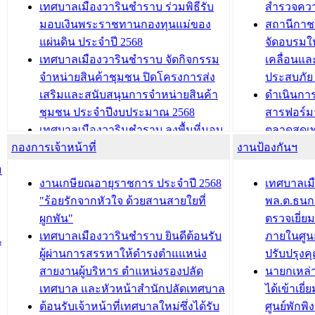
นิทรรศการด้านนวัตกรรมท้องถิ่น 2568
ผังเมืองร
เทศบาลเมืองวารินชำราบ ร่วมพิธีรับ
สำรวจคว
และรับรางวัลทีมนักวิจัยดีเด่นจาก
วารินชำราบ
มอบเงินพระราชทานกองทุนแม่ของ
สถานีกาชา
นวัตกรรมโครงการทะเบียนภาษีป้าย
เทศบาลเม
แผ่นดิน ประจำปี 2568
จัดอบรมให
ประชุมผู้เช่าอาคารพาณิชย์ บริเวณ
ซักซ้อมแ
เทศบาลเมืองวารินชำราบ จัดกิจกรรม
เคลื่อนแล
ถนนเกษมสุขและถนนประทุมเทพภักดี
ประโยชน์ใน
จำหน่ายสินค้าชุมชน ปิดโครงการส่ง
ประสบภัย 
เสริมและสนับสนุนการจำหน่ายสินค้า
ดำเนินกา
บทความ อื่นๆ ...
บทความ อื่นๆ ..
ชุมชน ประจำปีงบประมาณ 2568
สารฟอร์ม
เทศบาลเมืองวารินชำราบ ลงพื้นที่มอบ
ตลาดสดเทศ
กองการเจ้าหน้าที่
น้ำดื่มแก่ผู้พักอาศัย ณ ศูนย์พักพิง
งานป้องกันฯ
วารินชำร
ชั่วคราว
กิจกรรมส
ม
กองสวัสดิการสังคม เทศบาลเมือง
ถนนแก่เด
งานเกษียณอายุราชการ ประจำปี 2568
เทศบาลเม
วารินชำราบ จัดโครงการอบรมอาชีพ
เด็กเล็ก 
"ร้อยรักจากหัวใจ ด้วยสานสายใยที่
พล.ต.ธนกฤ
ระยะสั้น ประจำปี 2568 (หลักสูตรการ
เทศบาลเม
ผูกพัน"
ตรวจเยี่ย
ถักทอผลิตภัณฑ์จากถุงพลาสติก)
ปรึกษาหาร
เทศบาลเมืองวารินชำราบ ยินดีต้อนรับ
ภายในศูนย
น
วัยขององค
ผู้ผ่านการสรรหาให้ดำรงตำแแหน่ง
ปรับปรุงค
บทความ อื่นๆ ...
สายงานผู้บริหาร ตำแหน่งรองปลัด
นายกเหล่
บทความ อื่นๆ ..
เทศบาล และหัวหน้าสำนักปลัดเทศบาล
ได้เข้าเยี
ต้อนรับเจ้าหน้าที่เทศบาลใหม่ซึ่งได้รับ
ศูนย์พักพ