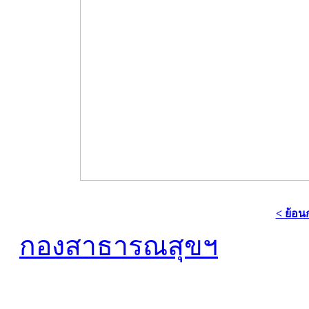
< ย้อน
กองสาธารณสุขฯ