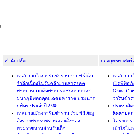
ง
สำนักปลัดฯ
กองยุทธศาสตร
เทศบาลเมืองวารินชำราบ ร่วมพิธีน้อม
เทศบาลเมื
รำลึกเนื่องในวันคล้ายวันสวรรคต
เปิดพิพิธ
พระบาทสมเด็จพระบรมชนกาธิเบศร
Grand Ope
มหาภูมิพลอดุลยเดชมหาราช บรมนาถ
วารินชำร
บพิตร ประจำปี 2568
ประชาสัมพ
เทศบาลเมืองวารินชำราบ ร่วมพิธีเชิญ
ติดตามสถ
สิ่งของพระราชทานและสิ่งของ
โครงการอ
พระราชทานสำหรับเด็ก
เข้าใจใน