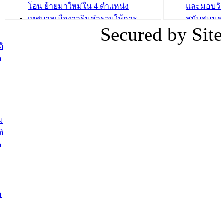
โอน ย้ายมาใหม่ใน 4 ตำแหน่ง
และมอบวั
เทศบาลเมืองวารินชำราบให้การ
สนับสนุน
Secured by Si
ต้อนรับพนักงานเทศบาลผู้ผ่านการ
ภัยน้ำท่ว
สรรหาให้ดำรงตำแหน่งสายงานผู้
ภาพบรรย
ิ
บริหาร จำนวน 4 ท่าน
ยังชีพ ที
อ
ต้อนรับเจ้าหน้าที่เทศบาลใหม่ซึ่งได้รับ
ในวันที่ 9
โอน ย้ายมาใหม่ใน 2 ตำแหน่ง
ต้อนรับร้
รองนายกร
บทความ อื่นๆ ...
กระทรวงเ
ติดตามสถา
ม
อุบลราชธ
ิ
สส.กิตติ์
อ
สิริ และน
ยังชีพมาม
ท่วมในพื้
อ
บทความ อื่นๆ ..