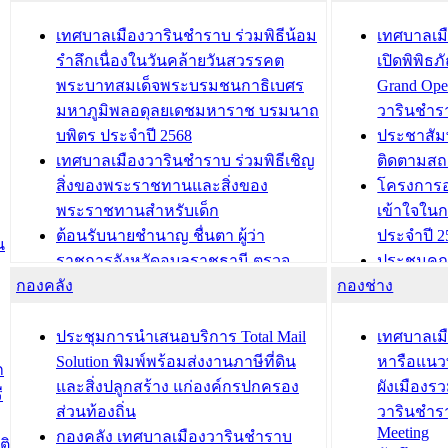
เทศบาลเมืองวารินชำราบ ร่วมพิธีน้อม
เทศบาลเมื
รำลึกเนื่องในวันคล้ายวันสวรรคต
เปิดพิพิธ
พระบาทสมเด็จพระบรมชนกาธิเบศร
Grand Ope
มหาภูมิพลอดุลยเดชมหาราช บรมนาถ
วารินชำร
บพิตร ประจำปี 2568
ประชาสัมพ
เทศบาลเมืองวารินชำราบ ร่วมพิธีเชิญ
ติดตามสถ
สิ่งของพระราชทานและสิ่งของ
โครงการอ
พระราชทานสำหรับเด็ก
เข้าใจใน
ต้อนรับนายชำนาญ ชื่นตา ผู้ว่า
ประจำปี 2
น
ราชการจังหวัดอุบลราชธานี ตรวจ
ประชุมคณ
กองคลัง
ความเรียบร้อยของสถานที่ในการเตรี
กองช่าง
ความเสี่ย
ยมต้อนรับ พลเอกประยุทธ์ จันโอชา
ประจำปี 25
องคมนตรี
ประชุมทีมว
ประชุมการนำเสนอบริการ Total Mail
เทศบาลเม
สำนักทะเบียนท้องถิ่นเทศบาลเมือง
ชีวา สร้าง
Solution พิมพ์พร้อมส่งงานภาษีที่ดิน
หารือแนว
ก
วารินชำราบ ดำเนินการมอบทะเบียน
ขับเคลื่อ
และสิ่งปลูกสร้าง แก่องค์กรปกครอง
ผังเมืองร
ี
บ้าน ทร.14 และบัตรประจำตัว
“เมืองแห่ง
ส่วนท้องถิ่น
วารินชำร
Meeting
ประชาชนบุคคลประเภท 8 แก่บุคคลที่
กองคลัง เทศบาลเมืองวารินชำราบ
ติ