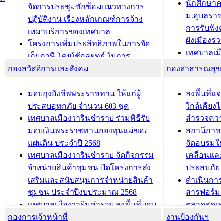
บทความ อื่นๆ ..
นักศึกษา
ได้รับการเพิ่มชื่อในทะเบียนบ้าน
จัดการประชุมซักซ้อมแนวทางการ
ม.อุบลรา
(ท.ร.14) กรณีคนไม่มีสัญชาติไทยได้รับ
ปฏิบัติงาน เรื่องหลักเกณฑ์การจ้าง
การรับฟั
อนุญาตให้มีถิ่นที่อยู่
เหมาบริการของเทศบาล
ผังเมือง
ประชุมคณะกรรมการประเมินผลการ
โครงการเพิ่มประสิทธิภาพในการจัด
เทศบาลเม
ควบคุมภายในของ สำนัก/กอง/
เก็บภาษี โดยใช้กลยุทธ์ ในการ
โครงการจ
โรงเรียน/ศูนย์พัฒนาเด็กเล็ก/สถานธนา
กองสวัสดิการและสังคม
พัฒนาการจัดเก็บรายได้ ประจำปี พ.ศ.
กองสาธารณสุ
สัญญาณบ
2568
นุบาล
เทศบาลเมืองวารินชำราบ ร่วมการ
เทศบาลเม
มอบถุงยังชีพพระราชทาน ให้แก่ผู้
ลงพื้นที
บทความ อื่นๆ ...
ประชุมวิชาการระดับนานาชาติและ
รับฟังควา
ประสบอุทกภัย จำนวน 603 ชุด
ใกล้เคียง
นิทรรศการด้านนวัตกรรมท้องถิ่น 2568
ผังเมืองร
เทศบาลเมืองวารินชำราบ ร่วมพิธีรับ
สำรวจคว
และรับรางวัลทีมนักวิจัยดีเด่นจาก
วารินชำราบ
มอบเงินพระราชทานกองทุนแม่ของ
สถานีกาชา
นวัตกรรมโครงการทะเบียนภาษีป้าย
เทศบาลเม
แผ่นดิน ประจำปี 2568
จัดอบรมให
ประชุมผู้เช่าอาคารพาณิชย์ บริเวณ
ซักซ้อมแ
เทศบาลเมืองวารินชำราบ จัดกิจกรรม
เคลื่อนแล
ถนนเกษมสุขและถนนประทุมเทพภักดี
ประโยชน์ใน
จำหน่ายสินค้าชุมชน ปิดโครงการส่ง
ประสบภัย 
เสริมและสนับสนุนการจำหน่ายสินค้า
ดำเนินกา
บทความ อื่นๆ ...
บทความ อื่นๆ ..
ชุมชน ประจำปีงบประมาณ 2568
สารฟอร์ม
เทศบาลเมืองวารินชำราบ ลงพื้นที่มอบ
ตลาดสดเทศ
กองการเจ้าหน้าที่
น้ำดื่มแก่ผู้พักอาศัย ณ ศูนย์พักพิง
งานป้องกันฯ
วารินชำร