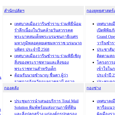
สำนักปลัดฯ
กองยุทธศาสตร
เทศบาลเมืองวารินชำราบ ร่วมพิธีน้อม
เทศบาลเมื
รำลึกเนื่องในวันคล้ายวันสวรรคต
เปิดพิพิธ
พระบาทสมเด็จพระบรมชนกาธิเบศร
Grand Ope
มหาภูมิพลอดุลยเดชมหาราช บรมนาถ
วารินชำร
บพิตร ประจำปี 2568
ประชาสัมพ
เทศบาลเมืองวารินชำราบ ร่วมพิธีเชิญ
ติดตามสถ
สิ่งของพระราชทานและสิ่งของ
โครงการอ
พระราชทานสำหรับเด็ก
เข้าใจใน
ต้อนรับนายชำนาญ ชื่นตา ผู้ว่า
ประจำปี 2
น
ราชการจังหวัดอุบลราชธานี ตรวจ
ประชุมคณ
กองคลัง
ความเรียบร้อยของสถานที่ในการเตรี
กองช่าง
ความเสี่ย
ยมต้อนรับ พลเอกประยุทธ์ จันโอชา
ประจำปี 25
องคมนตรี
ประชุมทีมว
ประชุมการนำเสนอบริการ Total Mail
เทศบาลเม
สำนักทะเบียนท้องถิ่นเทศบาลเมือง
ชีวา สร้าง
Solution พิมพ์พร้อมส่งงานภาษีที่ดิน
หารือแนว
ก
วารินชำราบ ดำเนินการมอบทะเบียน
ขับเคลื่อ
และสิ่งปลูกสร้าง แก่องค์กรปกครอง
ผังเมืองร