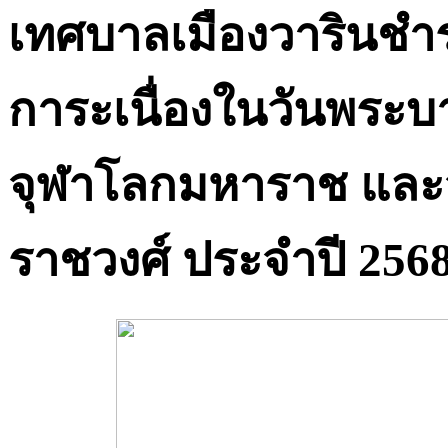
เทศบาลเมืองวารินชำร
การะเนื่องในวันพระ
จุฬาโลกมหาราช และวั
ราชวงศ์ ประจำปี 256