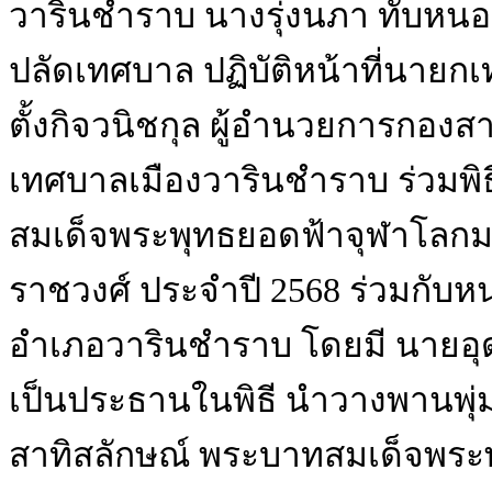
วารินชำราบ นางรุ่งนภา ทับหน
ปลัดเทศบาล ปฏิบัติหน้าที่นาย
ตั้งกิจวนิชกุล ผู้อำนวยการกอ
เทศบาลเมืองวารินชำราบ ร่วมพิ
สมเด็จพระพุทธยอดฟ้าจุฬาโลกมห
ราชวงศ์ ประจำปี 2568 ร่วมกับ
อำเภอวารินชำราบ โดยมี นายอุด
เป็นประธานในพิธี นำวางพานพุ่
สาทิสลักษณ์ พระบาทสมเด็จพระ