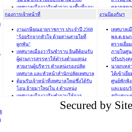
เทศบาลเมืองวารินชำราบ ลงพื้นที่มอบ
ตลาดสดเทศ
กองการเจ้าหน้าที่
น้ำดื่มแก่ผู้พักอาศัย ณ ศูนย์พักพิง
งานป้องกันฯ
วารินชำร
ชั่วคราว
กิจกรรมส
ม
กองสวัสดิการสังคม เทศบาลเมือง
ถนนแก่เด
งานเกษียณอายุราชการ ประจำปี 2568
เทศบาลเม
วารินชำราบ จัดโครงการอบรมอาชีพ
เด็กเล็ก 
"ร้อยรักจากหัวใจ ด้วยสานสายใยที่
พล.ต.ธนกฤ
ระยะสั้น ประจำปี 2568 (หลักสูตรการ
เทศบาลเม
ผูกพัน"
ตรวจเยี่ย
ถักทอผลิตภัณฑ์จากถุงพลาสติก)
ปรึกษาหาร
เทศบาลเมืองวารินชำราบ ยินดีต้อนรับ
ภายในศูนย
น
วัยขององค
ผู้ผ่านการสรรหาให้ดำรงตำแแหน่ง
ปรับปรุงค
บทความ อื่นๆ ...
สายงานผู้บริหาร ตำแหน่งรองปลัด
นายกเหล่
บทความ อื่นๆ ..
เทศบาล และหัวหน้าสำนักปลัดเทศบาล
ได้เข้าเยี
ต้อนรับเจ้าหน้าที่เทศบาลใหม่ซึ่งได้รับ
ศูนย์พักพ
โอน ย้ายมาใหม่ใน 4 ตำแหน่ง
และมอบวั
เทศบาลเมืองวารินชำราบให้การ
สนับสนุน
Secured by Si
ต้อนรับพนักงานเทศบาลผู้ผ่านการ
ภัยน้ำท่ว
สรรหาให้ดำรงตำแหน่งสายงานผู้
ภาพบรรย
ิ
บริหาร จำนวน 4 ท่าน
ยังชีพ ที
อ
ต้อนรับเจ้าหน้าที่เทศบาลใหม่ซึ่งได้รับ
ในวันที่ 9