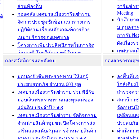
ี
บ้าน ทร.14 และบัตรประจำตัว
“เมืองแห่ง
ส่วนท้องถิ่น
วารินชำร
Meeting
ประชาชนบุคคลประเภท 8 แก่บุคคลที่
กองคลัง เทศบาลเมืองวารินชำราบ
ติ
บทความ อื่นๆ ..
นักศึกษา
ได้รับการเพิ่มชื่อในทะเบียนบ้าน
จัดการประชุมซักซ้อมแนวทางการ
ม.อุบลรา
(ท.ร.14) กรณีคนไม่มีสัญชาติไทยได้รับ
ปฏิบัติงาน เรื่องหลักเกณฑ์การจ้าง
การรับฟั
อนุญาตให้มีถิ่นที่อยู่
เหมาบริการของเทศบาล
ผังเมือง
ประชุมคณะกรรมการประเมินผลการ
โครงการเพิ่มประสิทธิภาพในการจัด
เทศบาลเม
ควบคุมภายในของ สำนัก/กอง/
เก็บภาษี โดยใช้กลยุทธ์ ในการ
โครงการจ
โรงเรียน/ศูนย์พัฒนาเด็กเล็ก/สถานธนา
กองสวัสดิการและสังคม
พัฒนาการจัดเก็บรายได้ ประจำปี พ.ศ.
กองสาธารณสุ
สัญญาณบ
2568
นุบาล
เทศบาลเมืองวารินชำราบ ร่วมการ
เทศบาลเม
มอบถุงยังชีพพระราชทาน ให้แก่ผู้
ลงพื้นที
บทความ อื่นๆ ...
ประชุมวิชาการระดับนานาชาติและ
รับฟังควา
ประสบอุทกภัย จำนวน 603 ชุด
ใกล้เคียง
นิทรรศการด้านนวัตกรรมท้องถิ่น 2568
ผังเมืองร
เทศบาลเมืองวารินชำราบ ร่วมพิธีรับ
สำรวจคว
และรับรางวัลทีมนักวิจัยดีเด่นจาก
วารินชำราบ
มอบเงินพระราชทานกองทุนแม่ของ
สถานีกาชา
นวัตกรรมโครงการทะเบียนภาษีป้าย
เทศบาลเม
แผ่นดิน ประจำปี 2568
จัดอบรมให
ประชุมผู้เช่าอาคารพาณิชย์ บริเวณ
ซักซ้อมแ
เทศบาลเมืองวารินชำราบ จัดกิจกรรม
เคลื่อนแล
ถนนเกษมสุขและถนนประทุมเทพภักดี
ประโยชน์ใน
จำหน่ายสินค้าชุมชน ปิดโครงการส่ง
ประสบภัย 
เสริมและสนับสนุนการจำหน่ายสินค้า
ดำเนินกา
บทความ อื่นๆ ...
บทความ อื่นๆ ..
ชุมชน ประจำปีงบประมาณ 2568
สารฟอร์ม