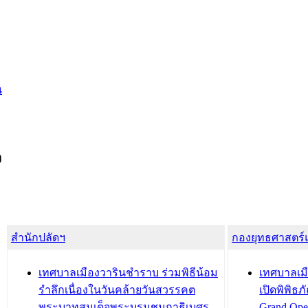
น
ง
สำนักปลัดฯ
กองยุทธศาสตร
เทศบาลเมืองวารินชำราบ ร่วมพิธีน้อม
เทศบาลเมื
รำลึกเนื่องในวันคล้ายวันสวรรคต
เปิดพิพิธ
พระบาทสมเด็จพระบรมชนกาธิเบศร
Grand Ope