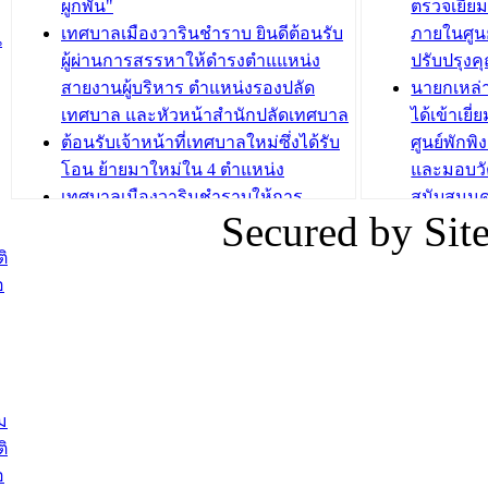
ระยะสั้น ประจำปี 2568 (หลักสูตรการ
เทศบาลเม
ผูกพัน"
ตรวจเยี่ย
ถักทอผลิตภัณฑ์จากถุงพลาสติก)
ปรึกษาหาร
เทศบาลเมืองวารินชำราบ ยินดีต้อนรับ
ภายในศูนย
น
วัยขององค
ผู้ผ่านการสรรหาให้ดำรงตำแแหน่ง
ปรับปรุงค
บทความ อื่นๆ ...
สายงานผู้บริหาร ตำแหน่งรองปลัด
นายกเหล่
บทความ อื่นๆ ..
เทศบาล และหัวหน้าสำนักปลัดเทศบาล
ได้เข้าเยี
ต้อนรับเจ้าหน้าที่เทศบาลใหม่ซึ่งได้รับ
ศูนย์พักพ
โอน ย้ายมาใหม่ใน 4 ตำแหน่ง
และมอบวั
เทศบาลเมืองวารินชำราบให้การ
สนับสนุน
Secured by Si
ต้อนรับพนักงานเทศบาลผู้ผ่านการ
ภัยน้ำท่ว
สรรหาให้ดำรงตำแหน่งสายงานผู้
ภาพบรรย
ิ
บริหาร จำนวน 4 ท่าน
ยังชีพ ที
อ
ต้อนรับเจ้าหน้าที่เทศบาลใหม่ซึ่งได้รับ
ในวันที่ 9
โอน ย้ายมาใหม่ใน 2 ตำแหน่ง
ต้อนรับร้
รองนายกร
บทความ อื่นๆ ...
กระทรวงเ
ติดตามสถา
ม
อุบลราชธ
ิ
สส.กิตติ์
อ