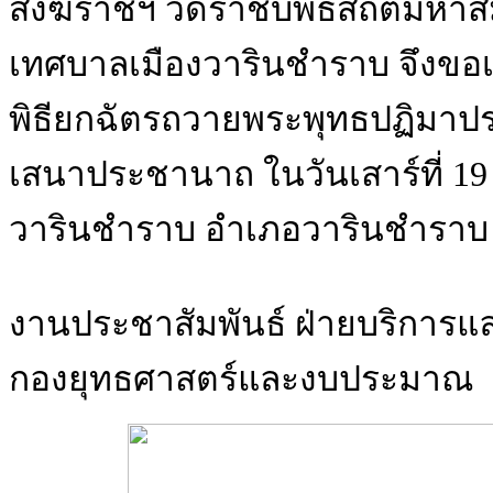
สังฆราชฯ วัดราชบพิธสถิตมหาส
เทศบาลเมืองวารินชำราบ จึงขอเ
พิธียกฉัตรถวายพระพุทธปฏิมา
เสนาประชานาถ ในวันเสาร์ที่ 1
วารินชำราบ อำเภอวารินชำราบ จ
งานประชาสัมพันธ์ ฝ่ายบริการแ
กองยุทธศาสตร์และงบประมาณ