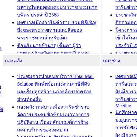
มหาภูมิพลอดุลยเดชมหาราช บรมนาถ
วารินชำร
บพิตร ประจำปี 2568
ประชาสัมพ
เทศบาลเมืองวารินชำราบ ร่วมพิธีเชิญ
ติดตามสถ
สิ่งของพระราชทานและสิ่งของ
โครงการอ
พระราชทานสำหรับเด็ก
เข้าใจใน
ต้อนรับนายชำนาญ ชื่นตา ผู้ว่า
ประจำปี 2
น
ราชการจังหวัดอุบลราชธานี ตรวจ
ประชุมคณ
กองคลัง
ความเรียบร้อยของสถานที่ในการเตรี
กองช่าง
ความเสี่ย
ยมต้อนรับ พลเอกประยุทธ์ จันโอชา
ประจำปี 25
องคมนตรี
ประชุมทีมว
ประชุมการนำเสนอบริการ Total Mail
เทศบาลเม
สำนักทะเบียนท้องถิ่นเทศบาลเมือง
ชีวา สร้าง
Solution พิมพ์พร้อมส่งงานภาษีที่ดิน
หารือแนว
ก
วารินชำราบ ดำเนินการมอบทะเบียน
ขับเคลื่อ
และสิ่งปลูกสร้าง แก่องค์กรปกครอง
ผังเมืองร
ี
บ้าน ทร.14 และบัตรประจำตัว
“เมืองแห่ง
ส่วนท้องถิ่น
วารินชำร
Meeting
ประชาชนบุคคลประเภท 8 แก่บุคคลที่
กองคลัง เทศบาลเมืองวารินชำราบ
ติ
บทความ อื่นๆ ..
นักศึกษา
ได้รับการเพิ่มชื่อในทะเบียนบ้าน
จัดการประชุมซักซ้อมแนวทางการ
ม.อุบลรา
(ท.ร.14) กรณีคนไม่มีสัญชาติไทยได้รับ
ปฏิบัติงาน เรื่องหลักเกณฑ์การจ้าง
การรับฟั
อนุญาตให้มีถิ่นที่อยู่
เหมาบริการของเทศบาล
ผังเมือง