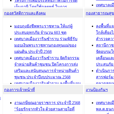
ประชุมคณะกรรมการประเมินผลการ
โครงการเพิ่มประสิทธิภาพในการจัด
เทศบาลเม
ควบคุมภายในของ สำนัก/กอง/
เก็บภาษี โดยใช้กลยุทธ์ ในการ
โครงการจ
โรงเรียน/ศูนย์พัฒนาเด็กเล็ก/สถานธนา
กองสวัสดิการและสังคม
พัฒนาการจัดเก็บรายได้ ประจำปี พ.ศ.
กองสาธารณสุ
สัญญาณบ
2568
นุบาล
เทศบาลเมืองวารินชำราบ ร่วมการ
เทศบาลเม
มอบถุงยังชีพพระราชทาน ให้แก่ผู้
ลงพื้นที
บทความ อื่นๆ ...
ประชุมวิชาการระดับนานาชาติและ
รับฟังควา
ประสบอุทกภัย จำนวน 603 ชุด
ใกล้เคียง
นิทรรศการด้านนวัตกรรมท้องถิ่น 2568
ผังเมืองร
เทศบาลเมืองวารินชำราบ ร่วมพิธีรับ
สำรวจคว
และรับรางวัลทีมนักวิจัยดีเด่นจาก
วารินชำราบ
มอบเงินพระราชทานกองทุนแม่ของ
สถานีกาชา
นวัตกรรมโครงการทะเบียนภาษีป้าย
เทศบาลเม
แผ่นดิน ประจำปี 2568
จัดอบรมให
ประชุมผู้เช่าอาคารพาณิชย์ บริเวณ
ซักซ้อมแ
เทศบาลเมืองวารินชำราบ จัดกิจกรรม
เคลื่อนแล
ถนนเกษมสุขและถนนประทุมเทพภักดี
ประโยชน์ใน
จำหน่ายสินค้าชุมชน ปิดโครงการส่ง
ประสบภัย 
เสริมและสนับสนุนการจำหน่ายสินค้า
ดำเนินกา
บทความ อื่นๆ ...
บทความ อื่นๆ ..
ชุมชน ประจำปีงบประมาณ 2568
สารฟอร์ม
เทศบาลเมืองวารินชำราบ ลงพื้นที่มอบ
ตลาดสดเทศ
กองการเจ้าหน้าที่
น้ำดื่มแก่ผู้พักอาศัย ณ ศูนย์พักพิง
งานป้องกันฯ
วารินชำร
ชั่วคราว
กิจกรรมส
ม
กองสวัสดิการสังคม เทศบาลเมือง
ถนนแก่เด
งานเกษียณอายุราชการ ประจำปี 2568
เทศบาลเม
วารินชำราบ จัดโครงการอบรมอาชีพ
เด็กเล็ก 
"ร้อยรักจากหัวใจ ด้วยสานสายใยที่
พล.ต.ธนกฤ