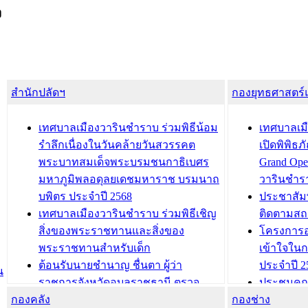
ง
สำนักปลัดฯ
กองยุทธศาสตร
เทศบาลเมืองวารินชำราบ ร่วมพิธีน้อม
เทศบาลเมื
รำลึกเนื่องในวันคล้ายวันสวรรคต
เปิดพิพิธ
พระบาทสมเด็จพระบรมชนกาธิเบศร
Grand Ope
มหาภูมิพลอดุลยเดชมหาราช บรมนาถ
วารินชำร
บพิตร ประจำปี 2568
ประชาสัมพ
เทศบาลเมืองวารินชำราบ ร่วมพิธีเชิญ
ติดตามสถ
สิ่งของพระราชทานและสิ่งของ
โครงการอ
พระราชทานสำหรับเด็ก
เข้าใจใน
ต้อนรับนายชำนาญ ชื่นตา ผู้ว่า
ประจำปี 2
น
ราชการจังหวัดอุบลราชธานี ตรวจ
ประชุมคณ
กองคลัง
ความเรียบร้อยของสถานที่ในการเตรี
กองช่าง
ความเสี่ย