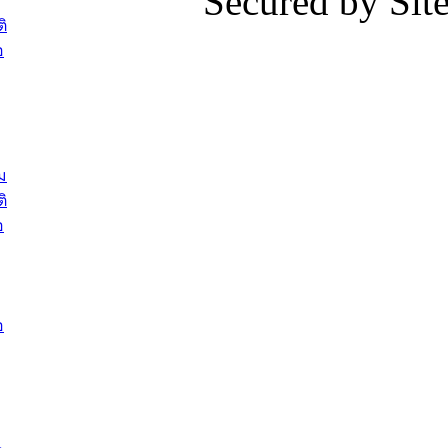
Secured by Si
สรรหาให้ดำรงตำแหน่งสายงานผู้
ภาพบรรย
ิ
บริหาร จำนวน 4 ท่าน
ยังชีพ ที
อ
ต้อนรับเจ้าหน้าที่เทศบาลใหม่ซึ่งได้รับ
ในวันที่ 9
โอน ย้ายมาใหม่ใน 2 ตำแหน่ง
ต้อนรับร้
รองนายกร
บทความ อื่นๆ ...
กระทรวงเ
ติดตามสถา
ม
อุบลราชธ
ิ
สส.กิตติ์
อ
สิริ และน
ยังชีพมาม
ท่วมในพื้
อ
บทความ อื่นๆ ..