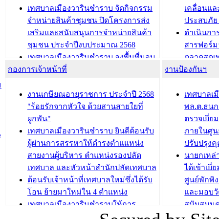
ประชุมผู้เช่าอาคารพาณิชย์ บริเวณ
ซักซ้อมแ
เทศบาลเมืองวารินชำราบ จัดกิจกรรม
เคลื่อนแล
ถนนเกษมสุขและถนนประทุมเทพภักดี
ประโยชน์ใน
จำหน่ายสินค้าชุมชน ปิดโครงการส่ง
ประสบภัย 
เสริมและสนับสนุนการจำหน่ายสินค้า
ดำเนินกา
บทความ อื่นๆ ...
บทความ อื่นๆ ..
ชุมชน ประจำปีงบประมาณ 2568
สารฟอร์ม
เทศบาลเมืองวารินชำราบ ลงพื้นที่มอบ
ตลาดสดเทศ
กองการเจ้าหน้าที่
น้ำดื่มแก่ผู้พักอาศัย ณ ศูนย์พักพิง
งานป้องกันฯ
วารินชำร
ชั่วคราว
กิจกรรมส
ม
กองสวัสดิการสังคม เทศบาลเมือง
ถนนแก่เด
งานเกษียณอายุราชการ ประจำปี 2568
เทศบาลเม
วารินชำราบ จัดโครงการอบรมอาชีพ
เด็กเล็ก 
"ร้อยรักจากหัวใจ ด้วยสานสายใยที่
พล.ต.ธนกฤ
ระยะสั้น ประจำปี 2568 (หลักสูตรการ
เทศบาลเม
ผูกพัน"
ตรวจเยี่ย
ถักทอผลิตภัณฑ์จากถุงพลาสติก)
ปรึกษาหาร
เทศบาลเมืองวารินชำราบ ยินดีต้อนรับ
ภายในศูนย
น
วัยขององค
ผู้ผ่านการสรรหาให้ดำรงตำแแหน่ง
ปรับปรุงค
บทความ อื่นๆ ...
สายงานผู้บริหาร ตำแหน่งรองปลัด
นายกเหล่
บทความ อื่นๆ ..
เทศบาล และหัวหน้าสำนักปลัดเทศบาล
ได้เข้าเยี
ต้อนรับเจ้าหน้าที่เทศบาลใหม่ซึ่งได้รับ
ศูนย์พักพ
โอน ย้ายมาใหม่ใน 4 ตำแหน่ง
และมอบวั
เทศบาลเมืองวารินชำราบให้การ
สนับสนุน
ต้อนรับพนักงานเทศบาลผู้ผ่านการ
ภัยน้ำท่ว