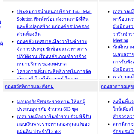
ยมต้อนรับ พลเอกประยุทธ์ จันโอชา
ประจำปี 25
องคมนตรี
ประชุมทีมว
ประชุมการนำเสนอบริการ Total Mail
เทศบาลเม
สำนักทะเบียนท้องถิ่นเทศบาลเมือง
ชีวา สร้าง
Solution พิมพ์พร้อมส่งงานภาษีที่ดิน
หารือแนว
ก
วารินชำราบ ดำเนินการมอบทะเบียน
ขับเคลื่อ
และสิ่งปลูกสร้าง แก่องค์กรปกครอง
ผังเมืองร
ี
บ้าน ทร.14 และบัตรประจำตัว
“เมืองแห่ง
ส่วนท้องถิ่น
วารินชำร
Meeting
ประชาชนบุคคลประเภท 8 แก่บุคคลที่
กองคลัง เทศบาลเมืองวารินชำราบ
ติ
บทความ อื่นๆ ..
นักศึกษา
ได้รับการเพิ่มชื่อในทะเบียนบ้าน
จัดการประชุมซักซ้อมแนวทางการ
ม.อุบลรา
(ท.ร.14) กรณีคนไม่มีสัญชาติไทยได้รับ
ปฏิบัติงาน เรื่องหลักเกณฑ์การจ้าง
การรับฟั
อนุญาตให้มีถิ่นที่อยู่
เหมาบริการของเทศบาล
ผังเมือง
ประชุมคณะกรรมการประเมินผลการ
โครงการเพิ่มประสิทธิภาพในการจัด
เทศบาลเม
ควบคุมภายในของ สำนัก/กอง/
เก็บภาษี โดยใช้กลยุทธ์ ในการ
โครงการจ
โรงเรียน/ศูนย์พัฒนาเด็กเล็ก/สถานธนา
กองสวัสดิการและสังคม
พัฒนาการจัดเก็บรายได้ ประจำปี พ.ศ.
กองสาธารณสุ
สัญญาณบ
2568
นุบาล
เทศบาลเมืองวารินชำราบ ร่วมการ
เทศบาลเม
มอบถุงยังชีพพระราชทาน ให้แก่ผู้
ลงพื้นที
บทความ อื่นๆ ...
ประชุมวิชาการระดับนานาชาติและ
รับฟังควา
ประสบอุทกภัย จำนวน 603 ชุด
ใกล้เคียง
นิทรรศการด้านนวัตกรรมท้องถิ่น 2568
ผังเมืองร
เทศบาลเมืองวารินชำราบ ร่วมพิธีรับ
สำรวจคว
และรับรางวัลทีมนักวิจัยดีเด่นจาก
วารินชำราบ
มอบเงินพระราชทานกองทุนแม่ของ
สถานีกาชา
นวัตกรรมโครงการทะเบียนภาษีป้าย
เทศบาลเม
แผ่นดิน ประจำปี 2568
จัดอบรมให