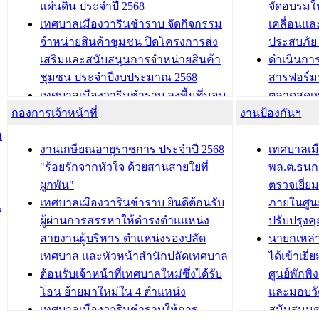
นวัตกรรมโครงการทะเบียนภาษีป้าย
เทศบาลเม
แผ่นดิน ประจำปี 2568
จัดอบรมให
ประชุมผู้เช่าอาคารพาณิชย์ บริเวณ
ซักซ้อมแ
เทศบาลเมืองวารินชำราบ จัดกิจกรรม
เคลื่อนแล
ถนนเกษมสุขและถนนประทุมเทพภักดี
ประโยชน์ใน
จำหน่ายสินค้าชุมชน ปิดโครงการส่ง
ประสบภัย 
เสริมและสนับสนุนการจำหน่ายสินค้า
ดำเนินกา
บทความ อื่นๆ ...
บทความ อื่นๆ ..
ชุมชน ประจำปีงบประมาณ 2568
สารฟอร์ม
เทศบาลเมืองวารินชำราบ ลงพื้นที่มอบ
ตลาดสดเทศ
กองการเจ้าหน้าที่
น้ำดื่มแก่ผู้พักอาศัย ณ ศูนย์พักพิง
งานป้องกันฯ
วารินชำร
ชั่วคราว
กิจกรรมส
ม
กองสวัสดิการสังคม เทศบาลเมือง
ถนนแก่เด
งานเกษียณอายุราชการ ประจำปี 2568
เทศบาลเม
วารินชำราบ จัดโครงการอบรมอาชีพ
เด็กเล็ก 
"ร้อยรักจากหัวใจ ด้วยสานสายใยที่
พล.ต.ธนกฤ
ระยะสั้น ประจำปี 2568 (หลักสูตรการ
เทศบาลเม
ผูกพัน"
ตรวจเยี่ย
ถักทอผลิตภัณฑ์จากถุงพลาสติก)
ปรึกษาหาร
เทศบาลเมืองวารินชำราบ ยินดีต้อนรับ
ภายในศูนย
น
วัยขององค
ผู้ผ่านการสรรหาให้ดำรงตำแแหน่ง
ปรับปรุงค
บทความ อื่นๆ ...
สายงานผู้บริหาร ตำแหน่งรองปลัด
นายกเหล่
บทความ อื่นๆ ..
เทศบาล และหัวหน้าสำนักปลัดเทศบาล
ได้เข้าเยี
ต้อนรับเจ้าหน้าที่เทศบาลใหม่ซึ่งได้รับ
ศูนย์พักพ
โอน ย้ายมาใหม่ใน 4 ตำแหน่ง
และมอบวั
เทศบาลเมืองวารินชำราบให้การ
สนับสนุน