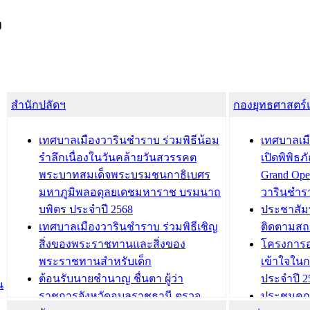
ง
สำนักปลัดฯ
กองยุทธศาสตร
เทศบาลเมืองวารินชำราบ ร่วมพิธีน้อม
เทศบาลเมื
รำลึกเนื่องในวันคล้ายวันสวรรคต
เปิดพิพิธ
พระบาทสมเด็จพระบรมชนกาธิเบศร
Grand Ope
มหาภูมิพลอดุลยเดชมหาราช บรมนาถ
วารินชำร
บพิตร ประจำปี 2568
ประชาสัมพ
เทศบาลเมืองวารินชำราบ ร่วมพิธีเชิญ
ติดตามสถ
สิ่งของพระราชทานและสิ่งของ
โครงการอ
พระราชทานสำหรับเด็ก
เข้าใจใน
ต้อนรับนายชำนาญ ชื่นตา ผู้ว่า
ประจำปี 2
น
ราชการจังหวัดอุบลราชธานี ตรวจ
ประชุมคณ