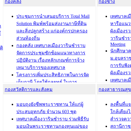
กองคลัง
ความเรียบร้อยของสถานที่ในการเตรี
กองช่าง
ความเสี่ย
ยมต้อนรับ พลเอกประยุทธ์ จันโอชา
ประจำปี 25
องคมนตรี
ประชุมทีมว
ประชุมการนำเสนอบริการ Total Mail
เทศบาลเม
สำนักทะเบียนท้องถิ่นเทศบาลเมือง
ชีวา สร้าง
Solution พิมพ์พร้อมส่งงานภาษีที่ดิน
หารือแนว
ก
วารินชำราบ ดำเนินการมอบทะเบียน
ขับเคลื่อ
และสิ่งปลูกสร้าง แก่องค์กรปกครอง
ผังเมืองร
ี
บ้าน ทร.14 และบัตรประจำตัว
“เมืองแห่ง
ส่วนท้องถิ่น
วารินชำร
Meeting
ประชาชนบุคคลประเภท 8 แก่บุคคลที่
กองคลัง เทศบาลเมืองวารินชำราบ
ติ
บทความ อื่นๆ ..
นักศึกษา
ได้รับการเพิ่มชื่อในทะเบียนบ้าน
จัดการประชุมซักซ้อมแนวทางการ
ม.อุบลรา
(ท.ร.14) กรณีคนไม่มีสัญชาติไทยได้รับ
ปฏิบัติงาน เรื่องหลักเกณฑ์การจ้าง
การรับฟั
อนุญาตให้มีถิ่นที่อยู่
เหมาบริการของเทศบาล
ผังเมือง
ประชุมคณะกรรมการประเมินผลการ
โครงการเพิ่มประสิทธิภาพในการจัด
เทศบาลเม
ควบคุมภายในของ สำนัก/กอง/
เก็บภาษี โดยใช้กลยุทธ์ ในการ
โครงการจ
โรงเรียน/ศูนย์พัฒนาเด็กเล็ก/สถานธนา
กองสวัสดิการและสังคม
พัฒนาการจัดเก็บรายได้ ประจำปี พ.ศ.
กองสาธารณสุ
สัญญาณบ
2568
นุบาล
เทศบาลเมืองวารินชำราบ ร่วมการ
เทศบาลเม
มอบถุงยังชีพพระราชทาน ให้แก่ผู้
ลงพื้นที
บทความ อื่นๆ ...
ประชุมวิชาการระดับนานาชาติและ
รับฟังควา
ประสบอุทกภัย จำนวน 603 ชุด
ใกล้เคียง
นิทรรศการด้านนวัตกรรมท้องถิ่น 2568
ผังเมืองร
เทศบาลเมืองวารินชำราบ ร่วมพิธีรับ
สำรวจคว
และรับรางวัลทีมนักวิจัยดีเด่นจาก
วารินชำราบ
มอบเงินพระราชทานกองทุนแม่ของ
สถานีกาชา