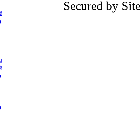
Secured by Si
ต้อนรับพนักงานเทศบาลผู้ผ่านการ
ภัยน้ำท่ว
สรรหาให้ดำรงตำแหน่งสายงานผู้
ภาพบรรย
ิ
บริหาร จำนวน 4 ท่าน
ยังชีพ ที
อ
ต้อนรับเจ้าหน้าที่เทศบาลใหม่ซึ่งได้รับ
ในวันที่ 9
โอน ย้ายมาใหม่ใน 2 ตำแหน่ง
ต้อนรับร้
รองนายกร
บทความ อื่นๆ ...
กระทรวงเ
ติดตามสถา
ม
อุบลราชธ
ิ
สส.กิตติ์
อ
สิริ และน
ยังชีพมาม
ท่วมในพื้
อ
บทความ อื่นๆ ..