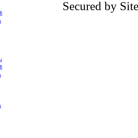
Secured by Si
ต้อนรับพนักงานเทศบาลผู้ผ่านการ
ภัยน้ำท่ว
สรรหาให้ดำรงตำแหน่งสายงานผู้
ภาพบรรย
ิ
บริหาร จำนวน 4 ท่าน
ยังชีพ ที
อ
ต้อนรับเจ้าหน้าที่เทศบาลใหม่ซึ่งได้รับ
ในวันที่ 9
โอน ย้ายมาใหม่ใน 2 ตำแหน่ง
ต้อนรับร้
รองนายกร
บทความ อื่นๆ ...
กระทรวงเ
ติดตามสถา
ม
อุบลราชธ
ิ
สส.กิตติ์
อ
สิริ และน
ยังชีพมาม
ท่วมในพื้
อ
บทความ อื่นๆ ..