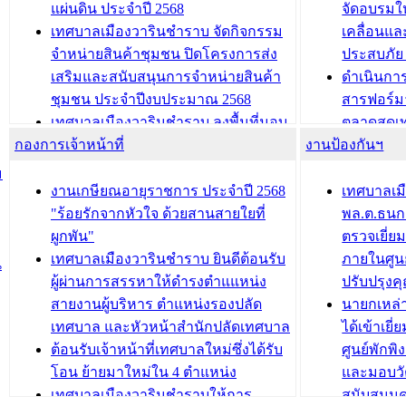
นวัตกรรมโครงการทะเบียนภาษีป้าย
เทศบาลเม
แผ่นดิน ประจำปี 2568
จัดอบรมให
ประชุมผู้เช่าอาคารพาณิชย์ บริเวณ
ซักซ้อมแ
เทศบาลเมืองวารินชำราบ จัดกิจกรรม
เคลื่อนแล
ถนนเกษมสุขและถนนประทุมเทพภักดี
ประโยชน์ใน
จำหน่ายสินค้าชุมชน ปิดโครงการส่ง
ประสบภัย 
เสริมและสนับสนุนการจำหน่ายสินค้า
ดำเนินกา
บทความ อื่นๆ ...
บทความ อื่นๆ ..
ชุมชน ประจำปีงบประมาณ 2568
สารฟอร์ม
เทศบาลเมืองวารินชำราบ ลงพื้นที่มอบ
ตลาดสดเทศ
กองการเจ้าหน้าที่
น้ำดื่มแก่ผู้พักอาศัย ณ ศูนย์พักพิง
งานป้องกันฯ
วารินชำร
ชั่วคราว
กิจกรรมส
ม
กองสวัสดิการสังคม เทศบาลเมือง
ถนนแก่เด
งานเกษียณอายุราชการ ประจำปี 2568
เทศบาลเม
วารินชำราบ จัดโครงการอบรมอาชีพ
เด็กเล็ก 
"ร้อยรักจากหัวใจ ด้วยสานสายใยที่
พล.ต.ธนกฤ
ระยะสั้น ประจำปี 2568 (หลักสูตรการ
เทศบาลเม
ผูกพัน"
ตรวจเยี่ย
ถักทอผลิตภัณฑ์จากถุงพลาสติก)
ปรึกษาหาร
เทศบาลเมืองวารินชำราบ ยินดีต้อนรับ
ภายในศูนย
น
วัยขององค
ผู้ผ่านการสรรหาให้ดำรงตำแแหน่ง
ปรับปรุงค
บทความ อื่นๆ ...
สายงานผู้บริหาร ตำแหน่งรองปลัด
นายกเหล่
บทความ อื่นๆ ..
เทศบาล และหัวหน้าสำนักปลัดเทศบาล
ได้เข้าเยี
ต้อนรับเจ้าหน้าที่เทศบาลใหม่ซึ่งได้รับ
ศูนย์พักพ
โอน ย้ายมาใหม่ใน 4 ตำแหน่ง
และมอบวั
เทศบาลเมืองวารินชำราบให้การ
สนับสนุน