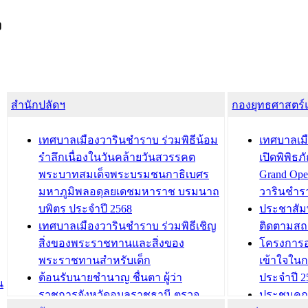
ง
สำนักปลัดฯ
กองยุทธศาสตร
เทศบาลเมืองวารินชำราบ ร่วมพิธีน้อม
เทศบาลเมื
รำลึกเนื่องในวันคล้ายวันสวรรคต
เปิดพิพิธ
พระบาทสมเด็จพระบรมชนกาธิเบศร
Grand Ope
มหาภูมิพลอดุลยเดชมหาราช บรมนาถ
วารินชำร
บพิตร ประจำปี 2568
ประชาสัมพ
เทศบาลเมืองวารินชำราบ ร่วมพิธีเชิญ
ติดตามสถ
สิ่งของพระราชทานและสิ่งของ
โครงการอ
พระราชทานสำหรับเด็ก
เข้าใจใน
ต้อนรับนายชำนาญ ชื่นตา ผู้ว่า
ประจำปี 2
น
ราชการจังหวัดอุบลราชธานี ตรวจ
ประชุมคณ