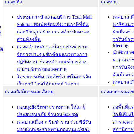
กองคลัง
ความเรียบร้อยของสถานที่ในการเตรี
กองช่าง
ความเสี่ย
ยมต้อนรับ พลเอกประยุทธ์ จันโอชา
ประจำปี 25
องคมนตรี
ประชุมทีมว
ประชุมการนำเสนอบริการ Total Mail
เทศบาลเม
สำนักทะเบียนท้องถิ่นเทศบาลเมือง
ชีวา สร้าง
Solution พิมพ์พร้อมส่งงานภาษีที่ดิน
หารือแนว
ก
วารินชำราบ ดำเนินการมอบทะเบียน
ขับเคลื่อ
และสิ่งปลูกสร้าง แก่องค์กรปกครอง
ผังเมืองร
ี
บ้าน ทร.14 และบัตรประจำตัว
“เมืองแห่ง
ส่วนท้องถิ่น
วารินชำร
Meeting
ประชาชนบุคคลประเภท 8 แก่บุคคลที่
กองคลัง เทศบาลเมืองวารินชำราบ
ติ
บทความ อื่นๆ ..
นักศึกษา
ได้รับการเพิ่มชื่อในทะเบียนบ้าน
จัดการประชุมซักซ้อมแนวทางการ
ม.อุบลรา
(ท.ร.14) กรณีคนไม่มีสัญชาติไทยได้รับ
ปฏิบัติงาน เรื่องหลักเกณฑ์การจ้าง
การรับฟั
อนุญาตให้มีถิ่นที่อยู่
เหมาบริการของเทศบาล
ผังเมือง
ประชุมคณะกรรมการประเมินผลการ
โครงการเพิ่มประสิทธิภาพในการจัด
เทศบาลเม
ควบคุมภายในของ สำนัก/กอง/
เก็บภาษี โดยใช้กลยุทธ์ ในการ
โครงการจ
โรงเรียน/ศูนย์พัฒนาเด็กเล็ก/สถานธนา
กองสวัสดิการและสังคม
พัฒนาการจัดเก็บรายได้ ประจำปี พ.ศ.
กองสาธารณสุ
สัญญาณบ
2568
นุบาล
เทศบาลเมืองวารินชำราบ ร่วมการ
เทศบาลเม
มอบถุงยังชีพพระราชทาน ให้แก่ผู้
ลงพื้นที
บทความ อื่นๆ ...
ประชุมวิชาการระดับนานาชาติและ
รับฟังควา
ประสบอุทกภัย จำนวน 603 ชุด
ใกล้เคียง
นิทรรศการด้านนวัตกรรมท้องถิ่น 2568
ผังเมืองร
เทศบาลเมืองวารินชำราบ ร่วมพิธีรับ
สำรวจคว
และรับรางวัลทีมนักวิจัยดีเด่นจาก
วารินชำราบ
มอบเงินพระราชทานกองทุนแม่ของ
สถานีกาชา