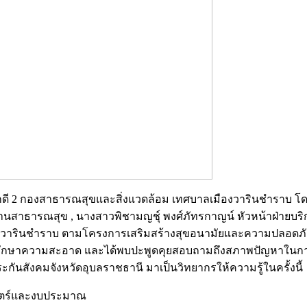
ภักดี 2 กองสาธารณสุขและสิ่งแวดล้อม เทศบาลเมืองวารินชำราบ โ
านสาธารณสุข , นางสาวพิชามญชุ์ พงศ์ภัทรกาญน์ หัวหน้าฝ่ายบร
ารินชำราบ ตามโครงการเสริมสร้างสุขอนามัยและความปลอดภัยแ
ติงานรักษาความสะอาด และได้พบปะพูดคุยสอบถามถึงสภาพปัญหาในการป
นสังคมจังหวัดอุบลราชธานี มาเป็นวิทยากรให้ความรู้ในครั้งนี้
าสตร์และงบประมาณ