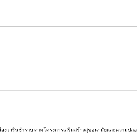
งวารินชำราบ ตามโครงการเสริมสร้างสุขอนามัยและความปลอดภั