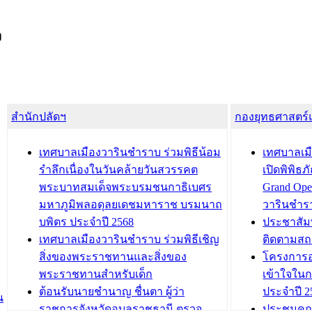
ง
สำนักปลัดฯ
กองยุทธศาสตร
เทศบาลเมืองวารินชำราบ ร่วมพิธีน้อม
เทศบาลเมื
รำลึกเนื่องในวันคล้ายวันสวรรคต
เปิดพิพิธ
พระบาทสมเด็จพระบรมชนกาธิเบศร
Grand Ope
มหาภูมิพลอดุลยเดชมหาราช บรมนาถ
วารินชำร
บพิตร ประจำปี 2568
ประชาสัมพ
เทศบาลเมืองวารินชำราบ ร่วมพิธีเชิญ
ติดตามสถ
สิ่งของพระราชทานและสิ่งของ
โครงการอ
พระราชทานสำหรับเด็ก
เข้าใจใน
ต้อนรับนายชำนาญ ชื่นตา ผู้ว่า
ประจำปี 2
น
ราชการจังหวัดอุบลราชธานี ตรวจ
ประชุมคณ