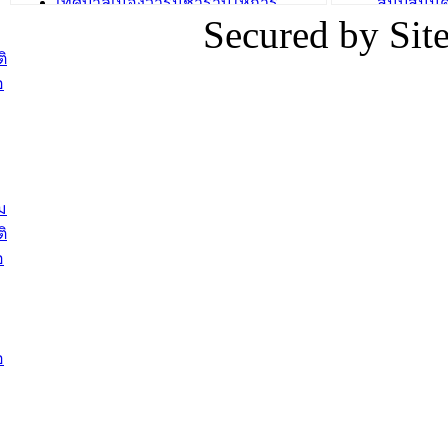
เทศบาลเมืองวารินชำราบให้การ
สนับสนุน
Secured by Si
ต้อนรับพนักงานเทศบาลผู้ผ่านการ
ภัยน้ำท่ว
สรรหาให้ดำรงตำแหน่งสายงานผู้
ภาพบรรย
ิ
บริหาร จำนวน 4 ท่าน
ยังชีพ ที
อ
ต้อนรับเจ้าหน้าที่เทศบาลใหม่ซึ่งได้รับ
ในวันที่ 9
โอน ย้ายมาใหม่ใน 2 ตำแหน่ง
ต้อนรับร้
รองนายกร
บทความ อื่นๆ ...
กระทรวงเ
ติดตามสถา
ม
อุบลราชธ
ิ
สส.กิตติ์
อ
สิริ และน
ยังชีพมาม
ท่วมในพื้
อ
บทความ อื่นๆ ..