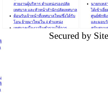
บทความ อื่นๆ ...
สายงานผู้บริหาร ตำแหน่งรองปลัด
นายกเหล่
บทความ อื่นๆ ..
เทศบาล และหัวหน้าสำนักปลัดเทศบาล
ได้เข้าเยี
ต้อนรับเจ้าหน้าที่เทศบาลใหม่ซึ่งได้รับ
ศูนย์พักพ
โอน ย้ายมาใหม่ใน 4 ตำแหน่ง
และมอบวั
เทศบาลเมืองวารินชำราบให้การ
สนับสนุน
Secured by Si
ต้อนรับพนักงานเทศบาลผู้ผ่านการ
ภัยน้ำท่ว
สรรหาให้ดำรงตำแหน่งสายงานผู้
ภาพบรรย
ิ
บริหาร จำนวน 4 ท่าน
ยังชีพ ที
อ
ต้อนรับเจ้าหน้าที่เทศบาลใหม่ซึ่งได้รับ
ในวันที่ 9
โอน ย้ายมาใหม่ใน 2 ตำแหน่ง
ต้อนรับร้
รองนายกร
บทความ อื่นๆ ...
กระทรวงเ
ติดตามสถา
ม
อุบลราชธ
ิ
สส.กิตติ์
อ
สิริ และน
ยังชีพมาม
ท่วมในพื้