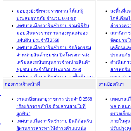
สัญญาณบ
2568
นุบาล
เทศบาลเมืองวารินชำราบ ร่วมการ
เทศบาลเม
มอบถุงยังชีพพระราชทาน ให้แก่ผู้
ลงพื้นที
บทความ อื่นๆ ...
ประชุมวิชาการระดับนานาชาติและ
รับฟังควา
ประสบอุทกภัย จำนวน 603 ชุด
ใกล้เคียง
นิทรรศการด้านนวัตกรรมท้องถิ่น 2568
ผังเมืองร
เทศบาลเมืองวารินชำราบ ร่วมพิธีรับ
สำรวจคว
และรับรางวัลทีมนักวิจัยดีเด่นจาก
วารินชำราบ
มอบเงินพระราชทานกองทุนแม่ของ
สถานีกาชา
นวัตกรรมโครงการทะเบียนภาษีป้าย
เทศบาลเม
แผ่นดิน ประจำปี 2568
จัดอบรมให
ประชุมผู้เช่าอาคารพาณิชย์ บริเวณ
ซักซ้อมแ
เทศบาลเมืองวารินชำราบ จัดกิจกรรม
เคลื่อนแล
ถนนเกษมสุขและถนนประทุมเทพภักดี
ประโยชน์ใน
จำหน่ายสินค้าชุมชน ปิดโครงการส่ง
ประสบภัย 
เสริมและสนับสนุนการจำหน่ายสินค้า
ดำเนินกา
บทความ อื่นๆ ...
บทความ อื่นๆ ..
ชุมชน ประจำปีงบประมาณ 2568
สารฟอร์ม
เทศบาลเมืองวารินชำราบ ลงพื้นที่มอบ
ตลาดสดเทศ
กองการเจ้าหน้าที่
น้ำดื่มแก่ผู้พักอาศัย ณ ศูนย์พักพิง
งานป้องกันฯ
วารินชำร
ชั่วคราว
กิจกรรมส
ม
กองสวัสดิการสังคม เทศบาลเมือง
ถนนแก่เด
งานเกษียณอายุราชการ ประจำปี 2568
เทศบาลเม
วารินชำราบ จัดโครงการอบรมอาชีพ
เด็กเล็ก 
"ร้อยรักจากหัวใจ ด้วยสานสายใยที่
พล.ต.ธนกฤ
ระยะสั้น ประจำปี 2568 (หลักสูตรการ
เทศบาลเม
ผูกพัน"
ตรวจเยี่ย
ถักทอผลิตภัณฑ์จากถุงพลาสติก)
ปรึกษาหาร
เทศบาลเมืองวารินชำราบ ยินดีต้อนรับ
ภายในศูนย
น
วัยขององค
ผู้ผ่านการสรรหาให้ดำรงตำแแหน่ง
ปรับปรุงค