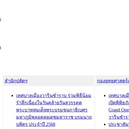
น
ง
สำนักปลัดฯ
กองยุทธศาสตร
เทศบาลเมืองวารินชำราบ ร่วมพิธีน้อม
เทศบาลเมื
รำลึกเนื่องในวันคล้ายวันสวรรคต
เปิดพิพิธ
พระบาทสมเด็จพระบรมชนกาธิเบศร
Grand Ope
มหาภูมิพลอดุลยเดชมหาราช บรมนาถ
วารินชำร
บพิตร ประจำปี 2568
ประชาสัมพ