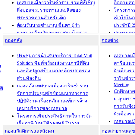
เทศบาลเมืองวารินชำราบ ร่วมพิธีเชิญ
ติดตามสถ
สิ่งของพระราชทานและสิ่งของ
โครงการอ
พระราชทานสำหรับเด็ก
เข้าใจใน
ต้อนรับนายชำนาญ ชื่นตา ผู้ว่า
ประจำปี 2
น
ราชการจังหวัดอุบลราชธานี ตรวจ
ประชุมคณ
กองคลัง
ความเรียบร้อยของสถานที่ในการเตรี
กองช่าง
ความเสี่ย
ยมต้อนรับ พลเอกประยุทธ์ จันโอชา
ประจำปี 25
องคมนตรี
ประชุมทีมว
ประชุมการนำเสนอบริการ Total Mail
เทศบาลเม
สำนักทะเบียนท้องถิ่นเทศบาลเมือง
ชีวา สร้าง
Solution พิมพ์พร้อมส่งงานภาษีที่ดิน
หารือแนว
ก
วารินชำราบ ดำเนินการมอบทะเบียน
ขับเคลื่อ
และสิ่งปลูกสร้าง แก่องค์กรปกครอง
ผังเมืองร
ี
บ้าน ทร.14 และบัตรประจำตัว
“เมืองแห่ง
ส่วนท้องถิ่น
วารินชำร
Meeting
ประชาชนบุคคลประเภท 8 แก่บุคคลที่
กองคลัง เทศบาลเมืองวารินชำราบ
ติ
บทความ อื่นๆ ..
นักศึกษา
ได้รับการเพิ่มชื่อในทะเบียนบ้าน
จัดการประชุมซักซ้อมแนวทางการ
ม.อุบลรา
(ท.ร.14) กรณีคนไม่มีสัญชาติไทยได้รับ
ปฏิบัติงาน เรื่องหลักเกณฑ์การจ้าง
การรับฟั
อนุญาตให้มีถิ่นที่อยู่
เหมาบริการของเทศบาล
ผังเมือง
ประชุมคณะกรรมการประเมินผลการ
โครงการเพิ่มประสิทธิภาพในการจัด
เทศบาลเม
ควบคุมภายในของ สำนัก/กอง/
เก็บภาษี โดยใช้กลยุทธ์ ในการ
โครงการจ
โรงเรียน/ศูนย์พัฒนาเด็กเล็ก/สถานธนา
กองสวัสดิการและสังคม
พัฒนาการจัดเก็บรายได้ ประจำปี พ.ศ.
กองสาธารณสุ