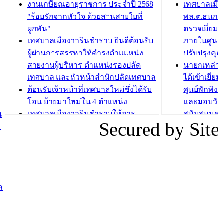
กองสวัสดิการสังคม เทศบาลเมือง
ถนนแก่เด
งานเกษียณอายุราชการ ประจำปี 2568
เทศบาลเม
วารินชำราบ จัดโครงการอบรมอาชีพ
เด็กเล็ก 
"ร้อยรักจากหัวใจ ด้วยสานสายใยที่
พล.ต.ธนกฤ
ระยะสั้น ประจำปี 2568 (หลักสูตรการ
เทศบาลเม
ผูกพัน"
ตรวจเยี่ย
ถักทอผลิตภัณฑ์จากถุงพลาสติก)
ปรึกษาหาร
เทศบาลเมืองวารินชำราบ ยินดีต้อนรับ
ภายในศูนย
วัยขององค
ผู้ผ่านการสรรหาให้ดำรงตำแแหน่ง
ปรับปรุงค
ม
บทความ อื่นๆ ...
สายงานผู้บริหาร ตำแหน่งรองปลัด
นายกเหล่
บทความ อื่นๆ ..
เทศบาล และหัวหน้าสำนักปลัดเทศบาล
ได้เข้าเยี
ต้อนรับเจ้าหน้าที่เทศบาลใหม่ซึ่งได้รับ
ศูนย์พักพ
โอน ย้ายมาใหม่ใน 4 ตำแหน่ง
และมอบวั
เทศบาลเมืองวารินชำราบให้การ
สนับสนุน
น
Secured by Si
ต้อนรับพนักงานเทศบาลผู้ผ่านการ
ภัยน้ำท่ว
ล
สรรหาให้ดำรงตำแหน่งสายงานผู้
ภาพบรรย
ง
บริหาร จำนวน 4 ท่าน
ยังชีพ ที
ต้อนรับเจ้าหน้าที่เทศบาลใหม่ซึ่งได้รับ
ในวันที่ 9
โอน ย้ายมาใหม่ใน 2 ตำแหน่ง
ต้อนรับร้
รองนายกร
ล
บทความ อื่นๆ ...
กระทรวงเ
ติดตามสถา