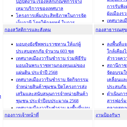
(ท.ร.14) กรณีคนไม่มีสัญชาติไทยได้รับ
ปฏิบัติงาน เรื่องหลักเกณฑ์การจ้าง
การรับฟั
อนุญาตให้มีถิ่นที่อยู่
เหมาบริการของเทศบาล
ผังเมือง
ประชุมคณะกรรมการประเมินผลการ
โครงการเพิ่มประสิทธิภาพในการจัด
เทศบาลเม
ควบคุมภายในของ สำนัก/กอง/
เก็บภาษี โดยใช้กลยุทธ์ ในการ
โครงการจ
โรงเรียน/ศูนย์พัฒนาเด็กเล็ก/สถานธนา
กองสวัสดิการและสังคม
พัฒนาการจัดเก็บรายได้ ประจำปี พ.ศ.
กองสาธารณสุ
สัญญาณบ
2568
นุบาล
เทศบาลเมืองวารินชำราบ ร่วมการ
เทศบาลเม
มอบถุงยังชีพพระราชทาน ให้แก่ผู้
ลงพื้นที
บทความ อื่นๆ ...
ประชุมวิชาการระดับนานาชาติและ
รับฟังควา
ประสบอุทกภัย จำนวน 603 ชุด
ใกล้เคียง
นิทรรศการด้านนวัตกรรมท้องถิ่น 2568
ผังเมืองร
เทศบาลเมืองวารินชำราบ ร่วมพิธีรับ
สำรวจคว
และรับรางวัลทีมนักวิจัยดีเด่นจาก
วารินชำราบ
มอบเงินพระราชทานกองทุนแม่ของ
สถานีกาชา
นวัตกรรมโครงการทะเบียนภาษีป้าย
เทศบาลเม
แผ่นดิน ประจำปี 2568
จัดอบรมให
ประชุมผู้เช่าอาคารพาณิชย์ บริเวณ
ซักซ้อมแ
เทศบาลเมืองวารินชำราบ จัดกิจกรรม
เคลื่อนแล
ถนนเกษมสุขและถนนประทุมเทพภักดี
ประโยชน์ใน
จำหน่ายสินค้าชุมชน ปิดโครงการส่ง
ประสบภัย 
เสริมและสนับสนุนการจำหน่ายสินค้า
ดำเนินกา
บทความ อื่นๆ ...
บทความ อื่นๆ ..
ง
ชุมชน ประจำปีงบประมาณ 2568
สารฟอร์ม
เทศบาลเมืองวารินชำราบ ลงพื้นที่มอบ
ตลาดสดเทศ
กองการเจ้าหน้าที่
น้ำดื่มแก่ผู้พักอาศัย ณ ศูนย์พักพิง
งานป้องกันฯ
วารินชำร
ชั่วคราว
กิจกรรมส