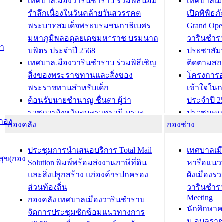
เทศบาลเมืองวารินชำราบ ร่วมพิธีน้อม
เทศบาลเมื
รำลึกเนื่องในวันคล้ายวันสวรรคต
เปิดพิพิธ
พระบาทสมเด็จพระบรมชนกาธิเบศร
Grand Ope
มหาภูมิพลอดุลยเดชมหาราช บรมนาถ
วารินชำร
สำ
บพิตร ประจำปี 2568
ประชาสัมพ
)
เทศบาลเมืองวารินชำราบ ร่วมพิธีเชิญ
ติดตามสถ
ะ
สิ่งของพระราชทานและสิ่งของ
โครงการอ
พระราชทานสำหรับเด็ก
เข้าใจใน
ต้อนรับนายชำนาญ ชื่นตา ผู้ว่า
ประจำปี 2
ราชการจังหวัดอุบลราชธานี ตรวจ
ประชุมคณ
(กอง
กองคลัง
ความเรียบร้อยของสถานที่ในการเตรี
กองช่าง
ความเสี่ย
ยมต้อนรับ พลเอกประยุทธ์ จันโอชา
ประจำปี 25
องคมนตรี
ประชุมทีมว
ประชุมการนำเสนอบริการ Total Mail
เทศบาลเม
ุข(กอง
สำนักทะเบียนท้องถิ่นเทศบาลเมือง
ชีวา สร้าง
Solution พิมพ์พร้อมส่งงานภาษีที่ดิน
หารือแนว
วารินชำราบ ดำเนินการมอบทะเบียน
ขับเคลื่อ
และสิ่งปลูกสร้าง แก่องค์กรปกครอง
ผังเมืองร
บ้าน ทร.14 และบัตรประจำตัว
“เมืองแห่ง
ส่วนท้องถิ่น
วารินชำร
Meeting
ประชาชนบุคคลประเภท 8 แก่บุคคลที่
กองคลัง เทศบาลเมืองวารินชำราบ
บทความ อื่นๆ ..
นักศึกษา
ได้รับการเพิ่มชื่อในทะเบียนบ้าน
จัดการประชุมซักซ้อมแนวทางการ
ม.อุบลรา