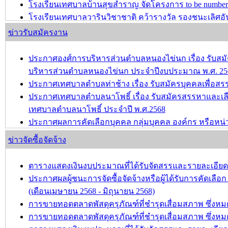
โรงเรียนเทศบาลบ้านสุขสำราญ จัดโครงการ to be number 
โรงเรียนเทศบาลวารินวิชาชาติ คว้ารางวัล รองชนะเลิศอัน
อายุไม่เกิน 12 ปี ครั้งที่ 2 ประจำปีการศึกษา 2567
ข่าวรับสมัครงาน
บทความ อื่นๆ ...
ประกาศองศ์การบริหารส่วนตำบลหนองไข่นก เรื่อง รับสมัค
บริหารส่วนตำบลหนองไข่นก ประจำปีงบประมาณ พ.ศ. 25
ประกาศเทศบาลตำบลท่าช้าง เรื่อง รับสมัครบุคคลเพื่อ
ประกาศเทศบาลตำบลนาโพธิ์ เรื่อง รับสมัครสรรหาและเล
เทศบาลตำบลนาโพธิ์ ประจำปี พ.ศ.2568
ประกาศผลการคัดเลือกบุคคล กลุ่มบุคคล องค์กร หรือหน่
วัฒนธรรม ประจำปี พ.ศ.2568
ข่าวจัดซื้อจัดจ้าง
ขอความอนุเคราะห์ประชาสัมพันธ์การรับสมัครเพื่อคัดเลือ
เสริมและรักษามรดกภูมิปัญญาทางวัฒนธรรม ประจำปี พ.
ตารางแสดงเงินงบประมาณที่ได้รับจัดสรรและรายละเอียดค่าใ
ประกาศผลผู้ชนะการจัดซื้อจัดจ้างหรือผู้ได้รับการคัดเ
บทความ อื่นๆ ...
(เดือนเมษายน 2568 - มิถุนายน 2568)
การขายทอดตลาดพัสดุครุภัณฑ์ที่ชำรุดเสื่อมสภาพ ซึ่งหมด
การขายทอดตลาดพัสดุครุภัณฑ์ที่ชำรุดเสื่อมสภาพ ซึ่ง