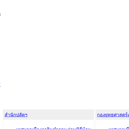
ะ
ร
สำนักปลัดฯ
กองยุทธศาสตร