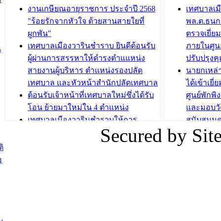
กองสวัสดิการสังคม เทศบาลเมือง
ถนนแก่เด
งานเกษียณอายุราชการ ประจำปี 2568
เทศบาลเม
วารินชำราบ จัดโครงการอบรมอาชีพ
เด็กเล็ก 
"ร้อยรักจากหัวใจ ด้วยสานสายใยที่
พล.ต.ธนกฤ
ระยะสั้น ประจำปี 2568 (หลักสูตรการ
เทศบาลเม
ผูกพัน"
ตรวจเยี่ย
ถักทอผลิตภัณฑ์จากถุงพลาสติก)
ปรึกษาหาร
เทศบาลเมืองวารินชำราบ ยินดีต้อนรับ
ภายในศูนย
น
วัยขององค
ผู้ผ่านการสรรหาให้ดำรงตำแแหน่ง
ปรับปรุงค
บทความ อื่นๆ ...
สายงานผู้บริหาร ตำแหน่งรองปลัด
นายกเหล่
บทความ อื่นๆ ..
เทศบาล และหัวหน้าสำนักปลัดเทศบาล
ได้เข้าเยี
ต้อนรับเจ้าหน้าที่เทศบาลใหม่ซึ่งได้รับ
ศูนย์พักพ
โอน ย้ายมาใหม่ใน 4 ตำแหน่ง
และมอบวั
เทศบาลเมืองวารินชำราบให้การ
สนับสนุน
Secured by Si
ต้อนรับพนักงานเทศบาลผู้ผ่านการ
ภัยน้ำท่ว
สรรหาให้ดำรงตำแหน่งสายงานผู้
ภาพบรรย
ิ
บริหาร จำนวน 4 ท่าน
ยังชีพ ที
อ
ต้อนรับเจ้าหน้าที่เทศบาลใหม่ซึ่งได้รับ
ในวันที่ 9
โอน ย้ายมาใหม่ใน 2 ตำแหน่ง
ต้อนรับร้
รองนายกร
บทความ อื่นๆ ...
กระทรวงเ
ติดตามสถา