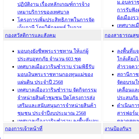
ม.อุบลรา
(ท.ร.14) กรณีคนไม่มีสัญชาติไทยได้รับ
ปฏิบัติงาน เรื่องหลักเกณฑ์การจ้าง
การรับฟั
อนุญาตให้มีถิ่นที่อยู่
เหมาบริการของเทศบาล
ผังเมือง
ประชุมคณะกรรมการประเมินผลการ
โครงการเพิ่มประสิทธิภาพในการจัด
เทศบาลเม
ควบคุมภายในของ สำนัก/กอง/
เก็บภาษี โดยใช้กลยุทธ์ ในการ
โครงการจ
โรงเรียน/ศูนย์พัฒนาเด็กเล็ก/สถานธนา
กองสวัสดิการและสังคม
พัฒนาการจัดเก็บรายได้ ประจำปี พ.ศ.
กองสาธารณสุ
สัญญาณบ
2568
นุบาล
เทศบาลเมืองวารินชำราบ ร่วมการ
เทศบาลเม
มอบถุงยังชีพพระราชทาน ให้แก่ผู้
ลงพื้นที
บทความ อื่นๆ ...
ประชุมวิชาการระดับนานาชาติและ
รับฟังควา
ประสบอุทกภัย จำนวน 603 ชุด
ใกล้เคียง
นิทรรศการด้านนวัตกรรมท้องถิ่น 2568
ผังเมืองร
เทศบาลเมืองวารินชำราบ ร่วมพิธีรับ
สำรวจคว
และรับรางวัลทีมนักวิจัยดีเด่นจาก
วารินชำราบ
มอบเงินพระราชทานกองทุนแม่ของ
สถานีกาชา
นวัตกรรมโครงการทะเบียนภาษีป้าย
เทศบาลเม
แผ่นดิน ประจำปี 2568
จัดอบรมให
ประชุมผู้เช่าอาคารพาณิชย์ บริเวณ
ซักซ้อมแ
เทศบาลเมืองวารินชำราบ จัดกิจกรรม
เคลื่อนแล
ถนนเกษมสุขและถนนประทุมเทพภักดี
ประโยชน์ใน
จำหน่ายสินค้าชุมชน ปิดโครงการส่ง
ประสบภัย 
เสริมและสนับสนุนการจำหน่ายสินค้า
ดำเนินกา
บทความ อื่นๆ ...
บทความ อื่นๆ ..
ชุมชน ประจำปีงบประมาณ 2568
สารฟอร์ม
เทศบาลเมืองวารินชำราบ ลงพื้นที่มอบ
ตลาดสดเทศ
กองการเจ้าหน้าที่
น้ำดื่มแก่ผู้พักอาศัย ณ ศูนย์พักพิง
งานป้องกันฯ
วารินชำร
ชั่วคราว
กิจกรรมส
ม