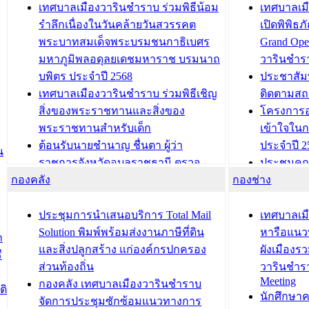
เทศบาลเมืองวารินชำราบ ร่วมพิธีน้อม
เทศบาลเมื
รำลึกเนื่องในวันคล้ายวันสวรรคต
เปิดพิพิธ
พระบาทสมเด็จพระบรมชนกาธิเบศร
Grand Ope
มหาภูมิพลอดุลยเดชมหาราช บรมนาถ
วารินชำร
บพิตร ประจำปี 2568
ประชาสัมพ
เทศบาลเมืองวารินชำราบ ร่วมพิธีเชิญ
ติดตามสถ
สิ่งของพระราชทานและสิ่งของ
โครงการอ
พระราชทานสำหรับเด็ก
เข้าใจใน
ต้อนรับนายชำนาญ ชื่นตา ผู้ว่า
ประจำปี 2
น
ราชการจังหวัดอุบลราชธานี ตรวจ
ประชุมคณ
กองคลัง
ความเรียบร้อยของสถานที่ในการเตรี
กองช่าง
ความเสี่ย
ยมต้อนรับ พลเอกประยุทธ์ จันโอชา
ประจำปี 25
องคมนตรี
ประชุมทีมว
ประชุมการนำเสนอบริการ Total Mail
เทศบาลเม
สำนักทะเบียนท้องถิ่นเทศบาลเมือง
ชีวา สร้าง
Solution พิมพ์พร้อมส่งงานภาษีที่ดิน
หารือแนว
ก
วารินชำราบ ดำเนินการมอบทะเบียน
ขับเคลื่อ
และสิ่งปลูกสร้าง แก่องค์กรปกครอง
ผังเมืองร
ี
บ้าน ทร.14 และบัตรประจำตัว
“เมืองแห่ง
ส่วนท้องถิ่น
วารินชำร
Meeting
ประชาชนบุคคลประเภท 8 แก่บุคคลที่
กองคลัง เทศบาลเมืองวารินชำราบ
ติ
บทความ อื่นๆ ..
นักศึกษา
ได้รับการเพิ่มชื่อในทะเบียนบ้าน
จัดการประชุมซักซ้อมแนวทางการ