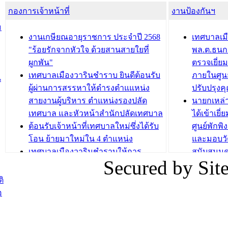
กองการเจ้าหน้าที่
น้ำดื่มแก่ผู้พักอาศัย ณ ศูนย์พักพิง
งานป้องกันฯ
วารินชำร
ชั่วคราว
กิจกรรมส
ม
กองสวัสดิการสังคม เทศบาลเมือง
ถนนแก่เด
งานเกษียณอายุราชการ ประจำปี 2568
เทศบาลเม
วารินชำราบ จัดโครงการอบรมอาชีพ
เด็กเล็ก 
"ร้อยรักจากหัวใจ ด้วยสานสายใยที่
พล.ต.ธนกฤ
ระยะสั้น ประจำปี 2568 (หลักสูตรการ
เทศบาลเม
ผูกพัน"
ตรวจเยี่ย
ถักทอผลิตภัณฑ์จากถุงพลาสติก)
ปรึกษาหาร
เทศบาลเมืองวารินชำราบ ยินดีต้อนรับ
ภายในศูนย
น
วัยขององค
ผู้ผ่านการสรรหาให้ดำรงตำแแหน่ง
ปรับปรุงค
บทความ อื่นๆ ...
สายงานผู้บริหาร ตำแหน่งรองปลัด
นายกเหล่
บทความ อื่นๆ ..
เทศบาล และหัวหน้าสำนักปลัดเทศบาล
ได้เข้าเยี
ต้อนรับเจ้าหน้าที่เทศบาลใหม่ซึ่งได้รับ
ศูนย์พักพ
โอน ย้ายมาใหม่ใน 4 ตำแหน่ง
และมอบวั
เทศบาลเมืองวารินชำราบให้การ
สนับสนุน
Secured by Si
ต้อนรับพนักงานเทศบาลผู้ผ่านการ
ภัยน้ำท่ว
สรรหาให้ดำรงตำแหน่งสายงานผู้
ภาพบรรย
ิ
บริหาร จำนวน 4 ท่าน
ยังชีพ ที
อ
ต้อนรับเจ้าหน้าที่เทศบาลใหม่ซึ่งได้รับ
ในวันที่ 9
โอน ย้ายมาใหม่ใน 2 ตำแหน่ง
ต้อนรับร้
รองนายกร