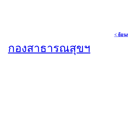
< ย้อน
กองสาธารณสุขฯ