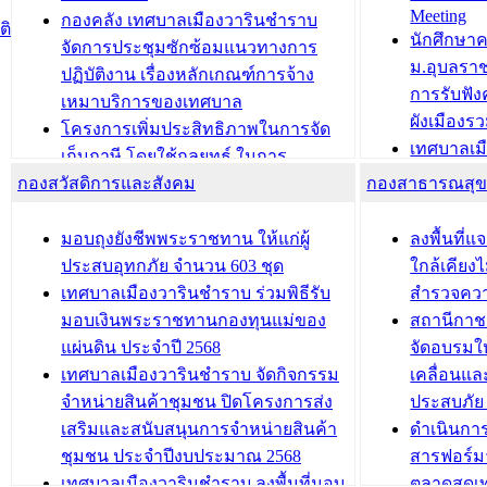
Meeting
ประชาชนบุคคลประเภท 8 แก่บุคคลที่
กองคลัง เทศบาลเมืองวารินชำราบ
ติ
บทความ อื่นๆ ..
นักศึกษา
ได้รับการเพิ่มชื่อในทะเบียนบ้าน
จัดการประชุมซักซ้อมแนวทางการ
ม.อุบลรา
(ท.ร.14) กรณีคนไม่มีสัญชาติไทยได้รับ
ปฏิบัติงาน เรื่องหลักเกณฑ์การจ้าง
การรับฟั
อนุญาตให้มีถิ่นที่อยู่
เหมาบริการของเทศบาล
ผังเมือง
ประชุมคณะกรรมการประเมินผลการ
โครงการเพิ่มประสิทธิภาพในการจัด
เทศบาลเม
ควบคุมภายในของ สำนัก/กอง/
เก็บภาษี โดยใช้กลยุทธ์ ในการ
โครงการจ
โรงเรียน/ศูนย์พัฒนาเด็กเล็ก/สถานธนา
กองสวัสดิการและสังคม
พัฒนาการจัดเก็บรายได้ ประจำปี พ.ศ.
กองสาธารณสุ
สัญญาณบ
2568
นุบาล
เทศบาลเมืองวารินชำราบ ร่วมการ
เทศบาลเม
มอบถุงยังชีพพระราชทาน ให้แก่ผู้
ลงพื้นที
บทความ อื่นๆ ...
ประชุมวิชาการระดับนานาชาติและ
รับฟังควา
ประสบอุทกภัย จำนวน 603 ชุด
ใกล้เคียง
นิทรรศการด้านนวัตกรรมท้องถิ่น 2568
ผังเมืองร
เทศบาลเมืองวารินชำราบ ร่วมพิธีรับ
สำรวจคว
และรับรางวัลทีมนักวิจัยดีเด่นจาก
วารินชำราบ
มอบเงินพระราชทานกองทุนแม่ของ
สถานีกาชา
นวัตกรรมโครงการทะเบียนภาษีป้าย
เทศบาลเม
แผ่นดิน ประจำปี 2568
จัดอบรมให
ประชุมผู้เช่าอาคารพาณิชย์ บริเวณ
ซักซ้อมแ
เทศบาลเมืองวารินชำราบ จัดกิจกรรม
เคลื่อนแล
ถนนเกษมสุขและถนนประทุมเทพภักดี
ประโยชน์ใน
จำหน่ายสินค้าชุมชน ปิดโครงการส่ง
ประสบภัย 
เสริมและสนับสนุนการจำหน่ายสินค้า
ดำเนินกา
บทความ อื่นๆ ...
บทความ อื่นๆ ..
ชุมชน ประจำปีงบประมาณ 2568
สารฟอร์ม
เทศบาลเมืองวารินชำราบ ลงพื้นที่มอบ
ตลาดสดเทศ