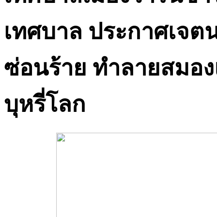
เทศบาล ประกาศเจตนาร
ซ่อนร้าย ทำลายสมองแ
บุหรี่โลก