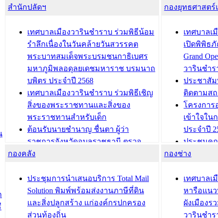
สำนักปลัดฯ
กองยุทธศาสตร
เทศบาลเมืองวารินชำราบ ร่วมพิธีน้อม
เทศบาลเมื
รำลึกเนื่องในวันคล้ายวันสวรรคต
เปิดพิพิธ
พระบาทสมเด็จพระบรมชนกาธิเบศร
Grand Ope
มหาภูมิพลอดุลยเดชมหาราช บรมนาถ
วารินชำร
บพิตร ประจำปี 2568
ประชาสัมพ
เทศบาลเมืองวารินชำราบ ร่วมพิธีเชิญ
ติดตามสถ
สิ่งของพระราชทานและสิ่งของ
โครงการอ
พระราชทานสำหรับเด็ก
เข้าใจใน
ต้อนรับนายชำนาญ ชื่นตา ผู้ว่า
ประจำปี 2
น
ราชการจังหวัดอุบลราชธานี ตรวจ
ประชุมคณ
กองคลัง
ความเรียบร้อยของสถานที่ในการเตรี
กองช่าง
ความเสี่ย
ยมต้อนรับ พลเอกประยุทธ์ จันโอชา
ประจำปี 25
องคมนตรี
ประชุมทีมว
ประชุมการนำเสนอบริการ Total Mail
เทศบาลเม
สำนักทะเบียนท้องถิ่นเทศบาลเมือง
ชีวา สร้าง
Solution พิมพ์พร้อมส่งงานภาษีที่ดิน
หารือแนว
ก
วารินชำราบ ดำเนินการมอบทะเบียน
ขับเคลื่อ
และสิ่งปลูกสร้าง แก่องค์กรปกครอง
ผังเมืองร
ี
บ้าน ทร.14 และบัตรประจำตัว
“เมืองแห่ง
ส่วนท้องถิ่น
วารินชำร