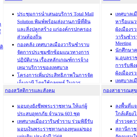
ยมต้อนรับ พลเอกประยุทธ์ จันโอชา
ประจำปี 25
องคมนตรี
ประชุมทีมว
ประชุมการนำเสนอบริการ Total Mail
เทศบาลเม
สำนักทะเบียนท้องถิ่นเทศบาลเมือง
ชีวา สร้าง
Solution พิมพ์พร้อมส่งงานภาษีที่ดิน
หารือแนว
ก
วารินชำราบ ดำเนินการมอบทะเบียน
ขับเคลื่อ
และสิ่งปลูกสร้าง แก่องค์กรปกครอง
ผังเมืองร
ี
บ้าน ทร.14 และบัตรประจำตัว
“เมืองแห่ง
ส่วนท้องถิ่น
วารินชำร
Meeting
ประชาชนบุคคลประเภท 8 แก่บุคคลที่
กองคลัง เทศบาลเมืองวารินชำราบ
ติ
บทความ อื่นๆ ..
นักศึกษา
ได้รับการเพิ่มชื่อในทะเบียนบ้าน
จัดการประชุมซักซ้อมแนวทางการ
ม.อุบลรา
(ท.ร.14) กรณีคนไม่มีสัญชาติไทยได้รับ
ปฏิบัติงาน เรื่องหลักเกณฑ์การจ้าง
การรับฟั
อนุญาตให้มีถิ่นที่อยู่
เหมาบริการของเทศบาล
ผังเมือง
ประชุมคณะกรรมการประเมินผลการ
โครงการเพิ่มประสิทธิภาพในการจัด
เทศบาลเม
ควบคุมภายในของ สำนัก/กอง/
เก็บภาษี โดยใช้กลยุทธ์ ในการ
โครงการจ
โรงเรียน/ศูนย์พัฒนาเด็กเล็ก/สถานธนา
กองสวัสดิการและสังคม
พัฒนาการจัดเก็บรายได้ ประจำปี พ.ศ.
กองสาธารณสุ
สัญญาณบ
2568
นุบาล
เทศบาลเมืองวารินชำราบ ร่วมการ
เทศบาลเม
มอบถุงยังชีพพระราชทาน ให้แก่ผู้
ลงพื้นที
บทความ อื่นๆ ...
ประชุมวิชาการระดับนานาชาติและ
รับฟังควา
ประสบอุทกภัย จำนวน 603 ชุด
ใกล้เคียง
นิทรรศการด้านนวัตกรรมท้องถิ่น 2568
ผังเมืองร
เทศบาลเมืองวารินชำราบ ร่วมพิธีรับ
สำรวจคว
และรับรางวัลทีมนักวิจัยดีเด่นจาก
วารินชำราบ
มอบเงินพระราชทานกองทุนแม่ของ
สถานีกาชา
นวัตกรรมโครงการทะเบียนภาษีป้าย
เทศบาลเม
แผ่นดิน ประจำปี 2568
จัดอบรมให