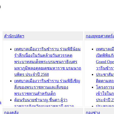
ง
สำนักปลัดฯ
กองยุทธศาสตร
เทศบาลเมืองวารินชำราบ ร่วมพิธีน้อม
เทศบาลเมื
รำลึกเนื่องในวันคล้ายวันสวรรคต
เปิดพิพิธ
พระบาทสมเด็จพระบรมชนกาธิเบศร
Grand Ope
มหาภูมิพลอดุลยเดชมหาราช บรมนาถ
วารินชำร
บพิตร ประจำปี 2568
ประชาสัมพ
เทศบาลเมืองวารินชำราบ ร่วมพิธีเชิญ
ติดตามสถ
สิ่งของพระราชทานและสิ่งของ
โครงการอ
พระราชทานสำหรับเด็ก
เข้าใจใน
ต้อนรับนายชำนาญ ชื่นตา ผู้ว่า
ประจำปี 2
น
ราชการจังหวัดอุบลราชธานี ตรวจ
ประชุมคณ
กองคลัง
ความเรียบร้อยของสถานที่ในการเตรี
กองช่าง
ความเสี่ย