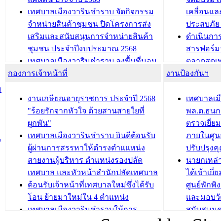
ประชุมผู้เช่าอาคารพาณิชย์ บริเวณ
ซักซ้อมแ
เทศบาลเมืองวารินชำราบ จัดกิจกรรม
เคลื่อนแล
ถนนเกษมสุขและถนนประทุมเทพภักดี
ประโยชน์ใน
จำหน่ายสินค้าชุมชน ปิดโครงการส่ง
ประสบภัย 
เสริมและสนับสนุนการจำหน่ายสินค้า
ดำเนินกา
บทความ อื่นๆ ...
บทความ อื่นๆ ..
ชุมชน ประจำปีงบประมาณ 2568
สารฟอร์ม
เทศบาลเมืองวารินชำราบ ลงพื้นที่มอบ
ตลาดสดเทศ
กองการเจ้าหน้าที่
น้ำดื่มแก่ผู้พักอาศัย ณ ศูนย์พักพิง
งานป้องกันฯ
วารินชำร
ชั่วคราว
กิจกรรมส
ม
กองสวัสดิการสังคม เทศบาลเมือง
ถนนแก่เด
งานเกษียณอายุราชการ ประจำปี 2568
เทศบาลเม
วารินชำราบ จัดโครงการอบรมอาชีพ
เด็กเล็ก 
"ร้อยรักจากหัวใจ ด้วยสานสายใยที่
พล.ต.ธนกฤ
ระยะสั้น ประจำปี 2568 (หลักสูตรการ
เทศบาลเม
ผูกพัน"
ตรวจเยี่ย
ถักทอผลิตภัณฑ์จากถุงพลาสติก)
ปรึกษาหาร
เทศบาลเมืองวารินชำราบ ยินดีต้อนรับ
ภายในศูนย
น
วัยขององค
ผู้ผ่านการสรรหาให้ดำรงตำแแหน่ง
ปรับปรุงค
บทความ อื่นๆ ...
สายงานผู้บริหาร ตำแหน่งรองปลัด
นายกเหล่
บทความ อื่นๆ ..
เทศบาล และหัวหน้าสำนักปลัดเทศบาล
ได้เข้าเยี
ต้อนรับเจ้าหน้าที่เทศบาลใหม่ซึ่งได้รับ
ศูนย์พักพ
โอน ย้ายมาใหม่ใน 4 ตำแหน่ง
และมอบวั
เทศบาลเมืองวารินชำราบให้การ
สนับสนุน