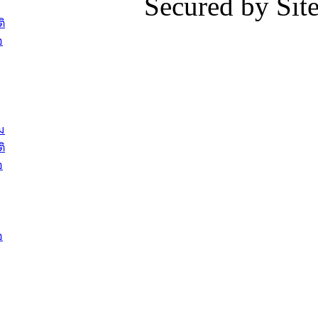
Secured by Si
ต้อนรับพนักงานเทศบาลผู้ผ่านการ
ภัยน้ำท่ว
สรรหาให้ดำรงตำแหน่งสายงานผู้
ภาพบรรย
ิ
บริหาร จำนวน 4 ท่าน
ยังชีพ ที
อ
ต้อนรับเจ้าหน้าที่เทศบาลใหม่ซึ่งได้รับ
ในวันที่ 9
โอน ย้ายมาใหม่ใน 2 ตำแหน่ง
ต้อนรับร้
รองนายกร
บทความ อื่นๆ ...
กระทรวงเ
ติดตามสถา
ม
อุบลราชธ
ิ
สส.กิตติ์
อ
สิริ และน
ยังชีพมาม
ท่วมในพื้
อ
บทความ อื่นๆ ..