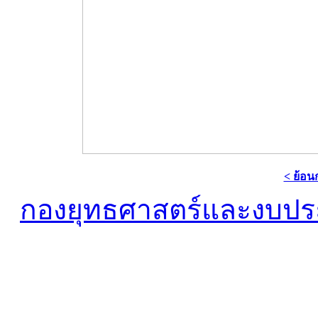
< ย้อน
กองยุทธศาสตร์และงบป