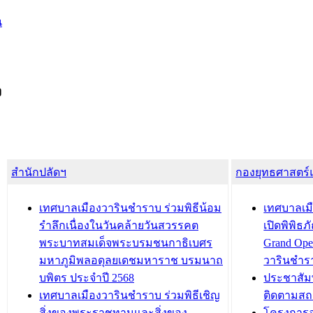
น
ง
สำนักปลัดฯ
กองยุทธศาสตร
เทศบาลเมืองวารินชำราบ ร่วมพิธีน้อม
เทศบาลเมื
รำลึกเนื่องในวันคล้ายวันสวรรคต
เปิดพิพิธ
พระบาทสมเด็จพระบรมชนกาธิเบศร
Grand Ope
มหาภูมิพลอดุลยเดชมหาราช บรมนาถ
วารินชำร
บพิตร ประจำปี 2568
ประชาสัมพ
เทศบาลเมืองวารินชำราบ ร่วมพิธีเชิญ
ติดตามสถ
สิ่งของพระราชทานและสิ่งของ
โครงการอ