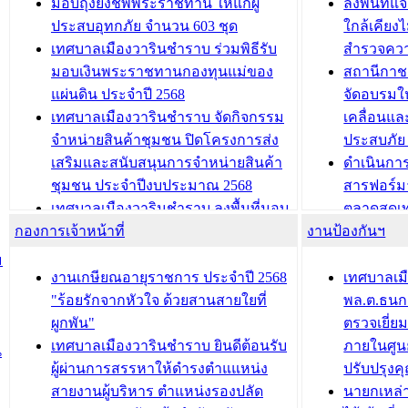
มอบถุงยังชีพพระราชทาน ให้แก่ผู้
ลงพื้นที
บทความ อื่นๆ ...
ประชุมวิชาการระดับนานาชาติและ
รับฟังควา
ประสบอุทกภัย จำนวน 603 ชุด
ใกล้เคียง
นิทรรศการด้านนวัตกรรมท้องถิ่น 2568
ผังเมืองร
เทศบาลเมืองวารินชำราบ ร่วมพิธีรับ
สำรวจคว
และรับรางวัลทีมนักวิจัยดีเด่นจาก
วารินชำราบ
มอบเงินพระราชทานกองทุนแม่ของ
สถานีกาชา
นวัตกรรมโครงการทะเบียนภาษีป้าย
เทศบาลเม
แผ่นดิน ประจำปี 2568
จัดอบรมให
ประชุมผู้เช่าอาคารพาณิชย์ บริเวณ
ซักซ้อมแ
เทศบาลเมืองวารินชำราบ จัดกิจกรรม
เคลื่อนแล
ถนนเกษมสุขและถนนประทุมเทพภักดี
ประโยชน์ใน
จำหน่ายสินค้าชุมชน ปิดโครงการส่ง
ประสบภัย 
เสริมและสนับสนุนการจำหน่ายสินค้า
ดำเนินกา
บทความ อื่นๆ ...
บทความ อื่นๆ ..
ชุมชน ประจำปีงบประมาณ 2568
สารฟอร์ม
เทศบาลเมืองวารินชำราบ ลงพื้นที่มอบ
ตลาดสดเทศ
กองการเจ้าหน้าที่
น้ำดื่มแก่ผู้พักอาศัย ณ ศูนย์พักพิง
งานป้องกันฯ
วารินชำร
ชั่วคราว
กิจกรรมส
ม
กองสวัสดิการสังคม เทศบาลเมือง
ถนนแก่เด
งานเกษียณอายุราชการ ประจำปี 2568
เทศบาลเม
วารินชำราบ จัดโครงการอบรมอาชีพ
เด็กเล็ก 
"ร้อยรักจากหัวใจ ด้วยสานสายใยที่
พล.ต.ธนกฤ
ระยะสั้น ประจำปี 2568 (หลักสูตรการ
เทศบาลเม
ผูกพัน"
ตรวจเยี่ย
ถักทอผลิตภัณฑ์จากถุงพลาสติก)
ปรึกษาหาร
เทศบาลเมืองวารินชำราบ ยินดีต้อนรับ
ภายในศูนย
น
วัยขององค
ผู้ผ่านการสรรหาให้ดำรงตำแแหน่ง
ปรับปรุงค
บทความ อื่นๆ ...
สายงานผู้บริหาร ตำแหน่งรองปลัด
นายกเหล่
บทความ อื่นๆ ..