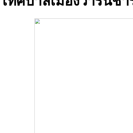
เทศบาลเมืองวารินชำ