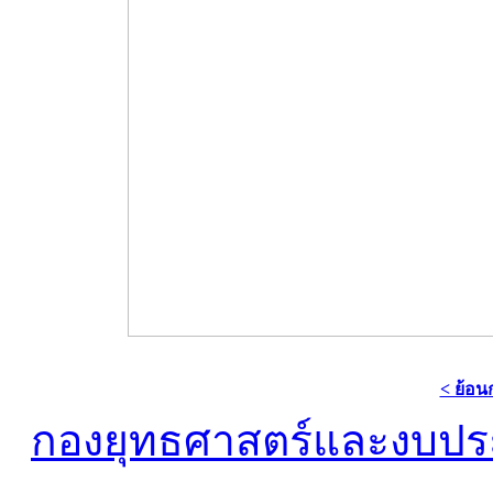
< ย้อน
กองยุทธศาสตร์และงบป