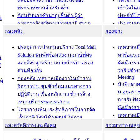
พระราชทานสำหรับเด็ก
เข้าใจใน
ต้อนรับนายชำนาญ ชื่นตา ผู้ว่า
ประจำปี 2
น
ราชการจังหวัดอุบลราชธานี ตรวจ
ประชุมคณ
กองคลัง
ความเรียบร้อยของสถานที่ในการเตรี
กองช่าง
ความเสี่ย
ยมต้อนรับ พลเอกประยุทธ์ จันโอชา
ประจำปี 25
องคมนตรี
ประชุมทีมว
ประชุมการนำเสนอบริการ Total Mail
เทศบาลเม
สำนักทะเบียนท้องถิ่นเทศบาลเมือง
ชีวา สร้าง
Solution พิมพ์พร้อมส่งงานภาษีที่ดิน
หารือแนว
ก
วารินชำราบ ดำเนินการมอบทะเบียน
ขับเคลื่อ
และสิ่งปลูกสร้าง แก่องค์กรปกครอง
ผังเมืองร
ี
บ้าน ทร.14 และบัตรประจำตัว
“เมืองแห่ง
ส่วนท้องถิ่น
วารินชำร
Meeting
ประชาชนบุคคลประเภท 8 แก่บุคคลที่
กองคลัง เทศบาลเมืองวารินชำราบ
ติ
บทความ อื่นๆ ..
นักศึกษา
ได้รับการเพิ่มชื่อในทะเบียนบ้าน
จัดการประชุมซักซ้อมแนวทางการ
ม.อุบลรา
(ท.ร.14) กรณีคนไม่มีสัญชาติไทยได้รับ
ปฏิบัติงาน เรื่องหลักเกณฑ์การจ้าง
การรับฟั
อนุญาตให้มีถิ่นที่อยู่
เหมาบริการของเทศบาล
ผังเมือง
ประชุมคณะกรรมการประเมินผลการ
โครงการเพิ่มประสิทธิภาพในการจัด
เทศบาลเม
ควบคุมภายในของ สำนัก/กอง/
เก็บภาษี โดยใช้กลยุทธ์ ในการ
โครงการจ
โรงเรียน/ศูนย์พัฒนาเด็กเล็ก/สถานธนา
กองสวัสดิการและสังคม
พัฒนาการจัดเก็บรายได้ ประจำปี พ.ศ.
กองสาธารณสุ
สัญญาณบ
2568
นุบาล
เทศบาลเมืองวารินชำราบ ร่วมการ
เทศบาลเม