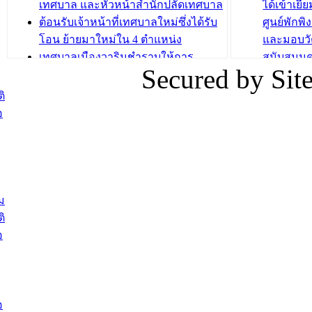
เทศบาล และหัวหน้าสำนักปลัดเทศบาล
ได้เข้าเยี
ต้อนรับเจ้าหน้าที่เทศบาลใหม่ซึ่งได้รับ
ศูนย์พักพ
โอน ย้ายมาใหม่ใน 4 ตำแหน่ง
และมอบวั
เทศบาลเมืองวารินชำราบให้การ
สนับสนุน
Secured by Si
ต้อนรับพนักงานเทศบาลผู้ผ่านการ
ภัยน้ำท่ว
สรรหาให้ดำรงตำแหน่งสายงานผู้
ภาพบรรย
ิ
บริหาร จำนวน 4 ท่าน
ยังชีพ ที
อ
ต้อนรับเจ้าหน้าที่เทศบาลใหม่ซึ่งได้รับ
ในวันที่ 9
โอน ย้ายมาใหม่ใน 2 ตำแหน่ง
ต้อนรับร้
รองนายกร
บทความ อื่นๆ ...
กระทรวงเ
ติดตามสถา
ม
อุบลราชธ
ิ
สส.กิตติ์
อ
สิริ และน
ยังชีพมาม
ท่วมในพื้
อ
บทความ อื่นๆ ..