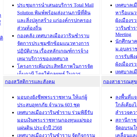
องคมนตรี
ประชุมทีมว
ประชุมการนำเสนอบริการ Total Mail
เทศบาลเม
สำนักทะเบียนท้องถิ่นเทศบาลเมือง
ชีวา สร้าง
Solution พิมพ์พร้อมส่งงานภาษีที่ดิน
หารือแนว
ก
วารินชำราบ ดำเนินการมอบทะเบียน
ขับเคลื่อ
และสิ่งปลูกสร้าง แก่องค์กรปกครอง
ผังเมืองร
ี
บ้าน ทร.14 และบัตรประจำตัว
“เมืองแห่ง
ส่วนท้องถิ่น
วารินชำร
Meeting
ประชาชนบุคคลประเภท 8 แก่บุคคลที่
กองคลัง เทศบาลเมืองวารินชำราบ
ติ
บทความ อื่นๆ ..
นักศึกษา
ได้รับการเพิ่มชื่อในทะเบียนบ้าน
จัดการประชุมซักซ้อมแนวทางการ
ม.อุบลรา
(ท.ร.14) กรณีคนไม่มีสัญชาติไทยได้รับ
ปฏิบัติงาน เรื่องหลักเกณฑ์การจ้าง
การรับฟั
อนุญาตให้มีถิ่นที่อยู่
เหมาบริการของเทศบาล
ผังเมือง
ประชุมคณะกรรมการประเมินผลการ
โครงการเพิ่มประสิทธิภาพในการจัด
เทศบาลเม
ควบคุมภายในของ สำนัก/กอง/
เก็บภาษี โดยใช้กลยุทธ์ ในการ
โครงการจ
โรงเรียน/ศูนย์พัฒนาเด็กเล็ก/สถานธนา
กองสวัสดิการและสังคม
พัฒนาการจัดเก็บรายได้ ประจำปี พ.ศ.
กองสาธารณสุ
สัญญาณบ
2568
นุบาล
เทศบาลเมืองวารินชำราบ ร่วมการ
เทศบาลเม
มอบถุงยังชีพพระราชทาน ให้แก่ผู้
ลงพื้นที
บทความ อื่นๆ ...
ประชุมวิชาการระดับนานาชาติและ
รับฟังควา
ประสบอุทกภัย จำนวน 603 ชุด
ใกล้เคียง
นิทรรศการด้านนวัตกรรมท้องถิ่น 2568
ผังเมืองร
เทศบาลเมืองวารินชำราบ ร่วมพิธีรับ
สำรวจคว
และรับรางวัลทีมนักวิจัยดีเด่นจาก
วารินชำราบ
มอบเงินพระราชทานกองทุนแม่ของ
สถานีกาชา
นวัตกรรมโครงการทะเบียนภาษีป้าย
เทศบาลเม
แผ่นดิน ประจำปี 2568
จัดอบรมให
ประชุมผู้เช่าอาคารพาณิชย์ บริเวณ
ซักซ้อมแ
เทศบาลเมืองวารินชำราบ จัดกิจกรรม
เคลื่อนแล