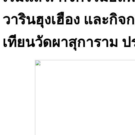
วารินฮุงเฮือง และกิ
เทียนวัดผาสุการาม ป