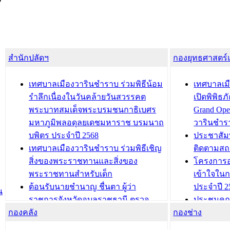
สำนักปลัดฯ
กองยุทธศาสตร
เทศบาลเมืองวารินชำราบ ร่วมพิธีน้อม
เทศบาลเมื
รำลึกเนื่องในวันคล้ายวันสวรรคต
เปิดพิพิธ
พระบาทสมเด็จพระบรมชนกาธิเบศร
Grand Ope
มหาภูมิพลอดุลยเดชมหาราช บรมนาถ
วารินชำร
บพิตร ประจำปี 2568
ประชาสัมพ
เทศบาลเมืองวารินชำราบ ร่วมพิธีเชิญ
ติดตามสถ
สิ่งของพระราชทานและสิ่งของ
โครงการอ
พระราชทานสำหรับเด็ก
เข้าใจใน
ต้อนรับนายชำนาญ ชื่นตา ผู้ว่า
ประจำปี 2
น
ราชการจังหวัดอุบลราชธานี ตรวจ
ประชุมคณ
กองคลัง
ความเรียบร้อยของสถานที่ในการเตรี
กองช่าง
ความเสี่ย
ยมต้อนรับ พลเอกประยุทธ์ จันโอชา
ประจำปี 25