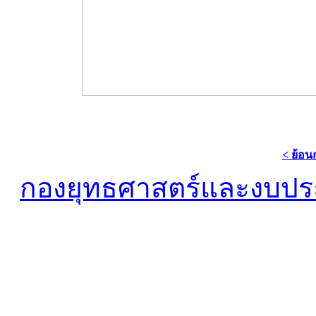
< ย้อน
กองยุทธศาสตร์และงบป