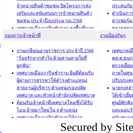
ถนนเกษมสุขและถนนประทุมเทพภักดี
ประโยชน์ใน
จำหน่ายสินค้าชุมชน ปิดโครงการส่ง
ประสบภัย 
เสริมและสนับสนุนการจำหน่ายสินค้า
ดำเนินกา
บทความ อื่นๆ ...
บทความ อื่นๆ ..
ชุมชน ประจำปีงบประมาณ 2568
สารฟอร์ม
เทศบาลเมืองวารินชำราบ ลงพื้นที่มอบ
ตลาดสดเทศ
กองการเจ้าหน้าที่
น้ำดื่มแก่ผู้พักอาศัย ณ ศูนย์พักพิง
งานป้องกันฯ
วารินชำร
ชั่วคราว
กิจกรรมส
ม
กองสวัสดิการสังคม เทศบาลเมือง
ถนนแก่เด
งานเกษียณอายุราชการ ประจำปี 2568
เทศบาลเม
วารินชำราบ จัดโครงการอบรมอาชีพ
เด็กเล็ก 
"ร้อยรักจากหัวใจ ด้วยสานสายใยที่
พล.ต.ธนกฤ
ระยะสั้น ประจำปี 2568 (หลักสูตรการ
เทศบาลเม
ผูกพัน"
ตรวจเยี่ย
ถักทอผลิตภัณฑ์จากถุงพลาสติก)
ปรึกษาหาร
เทศบาลเมืองวารินชำราบ ยินดีต้อนรับ
ภายในศูนย
น
วัยขององค
ผู้ผ่านการสรรหาให้ดำรงตำแแหน่ง
ปรับปรุงค
บทความ อื่นๆ ...
สายงานผู้บริหาร ตำแหน่งรองปลัด
นายกเหล่
บทความ อื่นๆ ..
เทศบาล และหัวหน้าสำนักปลัดเทศบาล
ได้เข้าเยี
ต้อนรับเจ้าหน้าที่เทศบาลใหม่ซึ่งได้รับ
ศูนย์พักพ
โอน ย้ายมาใหม่ใน 4 ตำแหน่ง
และมอบวั
เทศบาลเมืองวารินชำราบให้การ
สนับสนุน
Secured by Si
ต้อนรับพนักงานเทศบาลผู้ผ่านการ
ภัยน้ำท่ว
สรรหาให้ดำรงตำแหน่งสายงานผู้
ภาพบรรย