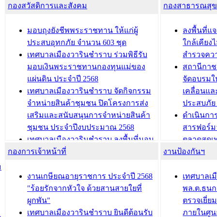
โครงการจ
โรงเรียน/ศูนย์พัฒนาเด็กเล็ก/สถานธนา
กองสวัสดิการและสังคม
พัฒนาการจัดเก็บรายได้ ประจำปี พ.ศ.
กองสาธารณสุ
สัญญาณบ
2568
นุบาล
เทศบาลเมืองวารินชำราบ ร่วมการ
เทศบาลเม
มอบถุงยังชีพพระราชทาน ให้แก่ผู้
ลงพื้นที
บทความ อื่นๆ ...
ประชุมวิชาการระดับนานาชาติและ
รับฟังควา
ประสบอุทกภัย จำนวน 603 ชุด
ใกล้เคียง
นิทรรศการด้านนวัตกรรมท้องถิ่น 2568
ผังเมืองร
เทศบาลเมืองวารินชำราบ ร่วมพิธีรับ
สำรวจคว
และรับรางวัลทีมนักวิจัยดีเด่นจาก
วารินชำราบ
มอบเงินพระราชทานกองทุนแม่ของ
สถานีกาชา
นวัตกรรมโครงการทะเบียนภาษีป้าย
เทศบาลเม
แผ่นดิน ประจำปี 2568
จัดอบรมให
ประชุมผู้เช่าอาคารพาณิชย์ บริเวณ
ซักซ้อมแ
เทศบาลเมืองวารินชำราบ จัดกิจกรรม
เคลื่อนแล
ถนนเกษมสุขและถนนประทุมเทพภักดี
ประโยชน์ใน
จำหน่ายสินค้าชุมชน ปิดโครงการส่ง
ประสบภัย 
เสริมและสนับสนุนการจำหน่ายสินค้า
ดำเนินกา
บทความ อื่นๆ ...
บทความ อื่นๆ ..
ชุมชน ประจำปีงบประมาณ 2568
สารฟอร์ม
เทศบาลเมืองวารินชำราบ ลงพื้นที่มอบ
ตลาดสดเทศ
กองการเจ้าหน้าที่
น้ำดื่มแก่ผู้พักอาศัย ณ ศูนย์พักพิง
งานป้องกันฯ
วารินชำร
ชั่วคราว
กิจกรรมส
ม
กองสวัสดิการสังคม เทศบาลเมือง
ถนนแก่เด
งานเกษียณอายุราชการ ประจำปี 2568
เทศบาลเม
วารินชำราบ จัดโครงการอบรมอาชีพ
เด็กเล็ก 
"ร้อยรักจากหัวใจ ด้วยสานสายใยที่
พล.ต.ธนกฤ
ระยะสั้น ประจำปี 2568 (หลักสูตรการ
เทศบาลเม
ผูกพัน"
ตรวจเยี่ย
ถักทอผลิตภัณฑ์จากถุงพลาสติก)
ปรึกษาหาร
เทศบาลเมืองวารินชำราบ ยินดีต้อนรับ
ภายในศูนย
น