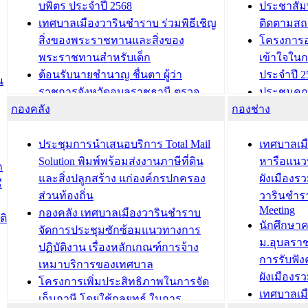
บพิตร ประจำปี 2568
ประชาสัมพ
เทศบาลเมืองวารินชำราบ ร่วมพิธีเชิญ
ติดตามสถ
สิ่งของพระราชทานและสิ่งของ
โครงการอ
พระราชทานสำหรับเด็ก
เข้าใจใน
ต้อนรับนายชำนาญ ชื่นตา ผู้ว่า
ประจำปี 2
น
ราชการจังหวัดอุบลราชธานี ตรวจ
ประชุมคณ
กองคลัง
ความเรียบร้อยของสถานที่ในการเตรี
กองช่าง
ความเสี่ย
ยมต้อนรับ พลเอกประยุทธ์ จันโอชา
ประจำปี 25
องคมนตรี
ประชุมทีมว
ประชุมการนำเสนอบริการ Total Mail
เทศบาลเม
สำนักทะเบียนท้องถิ่นเทศบาลเมือง
ชีวา สร้าง
Solution พิมพ์พร้อมส่งงานภาษีที่ดิน
หารือแนว
ก
วารินชำราบ ดำเนินการมอบทะเบียน
ขับเคลื่อ
และสิ่งปลูกสร้าง แก่องค์กรปกครอง
ผังเมืองร
ี
บ้าน ทร.14 และบัตรประจำตัว
“เมืองแห่ง
ส่วนท้องถิ่น
วารินชำร
Meeting
ประชาชนบุคคลประเภท 8 แก่บุคคลที่
กองคลัง เทศบาลเมืองวารินชำราบ
ติ
บทความ อื่นๆ ..
นักศึกษา
ได้รับการเพิ่มชื่อในทะเบียนบ้าน
จัดการประชุมซักซ้อมแนวทางการ
ม.อุบลรา
(ท.ร.14) กรณีคนไม่มีสัญชาติไทยได้รับ
ปฏิบัติงาน เรื่องหลักเกณฑ์การจ้าง
การรับฟั
อนุญาตให้มีถิ่นที่อยู่
เหมาบริการของเทศบาล
ผังเมือง
ประชุมคณะกรรมการประเมินผลการ
โครงการเพิ่มประสิทธิภาพในการจัด
เทศบาลเม
ควบคุมภายในของ สำนัก/กอง/
เก็บภาษี โดยใช้กลยุทธ์ ในการ