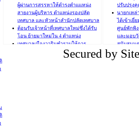
วัยขององค
ผู้ผ่านการสรรหาให้ดำรงตำแแหน่ง
ปรับปรุงค
บทความ อื่นๆ ...
สายงานผู้บริหาร ตำแหน่งรองปลัด
นายกเหล่
บทความ อื่นๆ ..
เทศบาล และหัวหน้าสำนักปลัดเทศบาล
ได้เข้าเยี
ต้อนรับเจ้าหน้าที่เทศบาลใหม่ซึ่งได้รับ
ศูนย์พักพ
โอน ย้ายมาใหม่ใน 4 ตำแหน่ง
และมอบวั
เทศบาลเมืองวารินชำราบให้การ
สนับสนุน
Secured by Si
ต้อนรับพนักงานเทศบาลผู้ผ่านการ
ภัยน้ำท่ว
สรรหาให้ดำรงตำแหน่งสายงานผู้
ภาพบรรย
ิ
บริหาร จำนวน 4 ท่าน
ยังชีพ ที
อ
ต้อนรับเจ้าหน้าที่เทศบาลใหม่ซึ่งได้รับ
ในวันที่ 9
โอน ย้ายมาใหม่ใน 2 ตำแหน่ง
ต้อนรับร้
รองนายกร
บทความ อื่นๆ ...
กระทรวงเ
ติดตามสถา
ม
อุบลราชธ
ิ
สส.กิตติ์
อ
สิริ และน
ยังชีพมาม