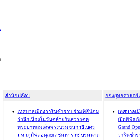
น
ง
สำนักปลัดฯ
กองยุทธศาสตร
เทศบาลเมืองวารินชำราบ ร่วมพิธีน้อม
เทศบาลเมื
รำลึกเนื่องในวันคล้ายวันสวรรคต
เปิดพิพิธ
พระบาทสมเด็จพระบรมชนกาธิเบศร
Grand Ope
มหาภูมิพลอดุลยเดชมหาราช บรมนาถ
วารินชำร