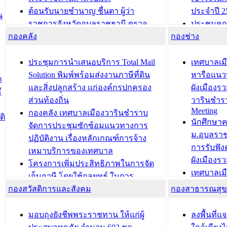
ต้อนรับนายชำนาญ ชื่นตา ผู้ว่า
ประจำปี 2
น
ราชการจังหวัดอุบลราชธานี ตรวจ
ประชุมคณ
กองคลัง
ความเรียบร้อยของสถานที่ในการเตรี
กองช่าง
ความเสี่ย
ยมต้อนรับ พลเอกประยุทธ์ จันโอชา
ประจำปี 25
องคมนตรี
ประชุมทีมว
ประชุมการนำเสนอบริการ Total Mail
เทศบาลเม
สำนักทะเบียนท้องถิ่นเทศบาลเมือง
ชีวา สร้าง
Solution พิมพ์พร้อมส่งงานภาษีที่ดิน
หารือแนว
ก
วารินชำราบ ดำเนินการมอบทะเบียน
ขับเคลื่อ
และสิ่งปลูกสร้าง แก่องค์กรปกครอง
ผังเมืองร
ี
บ้าน ทร.14 และบัตรประจำตัว
“เมืองแห่ง
ส่วนท้องถิ่น
วารินชำร
Meeting
ประชาชนบุคคลประเภท 8 แก่บุคคลที่
กองคลัง เทศบาลเมืองวารินชำราบ
ติ
บทความ อื่นๆ ..
นักศึกษา
ได้รับการเพิ่มชื่อในทะเบียนบ้าน
จัดการประชุมซักซ้อมแนวทางการ
ม.อุบลรา
(ท.ร.14) กรณีคนไม่มีสัญชาติไทยได้รับ
ปฏิบัติงาน เรื่องหลักเกณฑ์การจ้าง
การรับฟั
อนุญาตให้มีถิ่นที่อยู่
เหมาบริการของเทศบาล
ผังเมือง
ประชุมคณะกรรมการประเมินผลการ
โครงการเพิ่มประสิทธิภาพในการจัด
เทศบาลเม
ควบคุมภายในของ สำนัก/กอง/
เก็บภาษี โดยใช้กลยุทธ์ ในการ
โครงการจ
โรงเรียน/ศูนย์พัฒนาเด็กเล็ก/สถานธนา
กองสวัสดิการและสังคม
พัฒนาการจัดเก็บรายได้ ประจำปี พ.ศ.
กองสาธารณสุ
สัญญาณบ
2568
นุบาล
เทศบาลเมืองวารินชำราบ ร่วมการ
เทศบาลเม
มอบถุงยังชีพพระราชทาน ให้แก่ผู้
ลงพื้นที
บทความ อื่นๆ ...
ประชุมวิชาการระดับนานาชาติและ
รับฟังควา