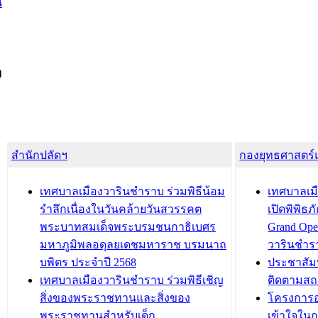
น
ง
สำนักปลัดฯ
กองยุทธศาสตร
เทศบาลเมืองวารินชำราบ ร่วมพิธีน้อม
เทศบาลเมื
รำลึกเนื่องในวันคล้ายวันสวรรคต
เปิดพิพิธ
พระบาทสมเด็จพระบรมชนกาธิเบศร
Grand Ope
มหาภูมิพลอดุลยเดชมหาราช บรมนาถ
วารินชำร
บพิตร ประจำปี 2568
ประชาสัมพ
เทศบาลเมืองวารินชำราบ ร่วมพิธีเชิญ
ติดตามสถ
สิ่งของพระราชทานและสิ่งของ
โครงการอ
พระราชทานสำหรับเด็ก
เข้าใจใน