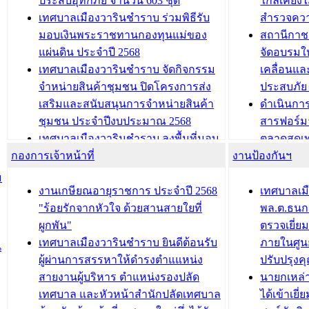
ประสบอุทกภัย จำนวน 603 ชุด
ใกล้เคียง
นิทรรศการด้านนวัตกรรมท้องถิ่น 2568
ผังเมืองร
เทศบาลเมืองวารินชำราบ ร่วมพิธีรับ
สำรวจคว
และรับรางวัลทีมนักวิจัยดีเด่นจาก
วารินชำราบ
มอบเงินพระราชทานกองทุนแม่ของ
สถานีกาชา
นวัตกรรมโครงการทะเบียนภาษีป้าย
เทศบาลเม
แผ่นดิน ประจำปี 2568
จัดอบรมให
ประชุมผู้เช่าอาคารพาณิชย์ บริเวณ
ซักซ้อมแ
เทศบาลเมืองวารินชำราบ จัดกิจกรรม
เคลื่อนแล
ถนนเกษมสุขและถนนประทุมเทพภักดี
ประโยชน์ใน
จำหน่ายสินค้าชุมชน ปิดโครงการส่ง
ประสบภัย 
เสริมและสนับสนุนการจำหน่ายสินค้า
ดำเนินกา
บทความ อื่นๆ ...
บทความ อื่นๆ ..
ชุมชน ประจำปีงบประมาณ 2568
สารฟอร์ม
เทศบาลเมืองวารินชำราบ ลงพื้นที่มอบ
ตลาดสดเทศ
กองการเจ้าหน้าที่
น้ำดื่มแก่ผู้พักอาศัย ณ ศูนย์พักพิง
งานป้องกันฯ
วารินชำร
ชั่วคราว
กิจกรรมส
ม
กองสวัสดิการสังคม เทศบาลเมือง
ถนนแก่เด
งานเกษียณอายุราชการ ประจำปี 2568
เทศบาลเม
วารินชำราบ จัดโครงการอบรมอาชีพ
เด็กเล็ก 
"ร้อยรักจากหัวใจ ด้วยสานสายใยที่
พล.ต.ธนกฤ
ระยะสั้น ประจำปี 2568 (หลักสูตรการ
เทศบาลเม
ผูกพัน"
ตรวจเยี่ย
ถักทอผลิตภัณฑ์จากถุงพลาสติก)
ปรึกษาหาร
เทศบาลเมืองวารินชำราบ ยินดีต้อนรับ
ภายในศูนย
น
วัยขององค
ผู้ผ่านการสรรหาให้ดำรงตำแแหน่ง
ปรับปรุงค
บทความ อื่นๆ ...
สายงานผู้บริหาร ตำแหน่งรองปลัด
นายกเหล่
บทความ อื่นๆ ..
เทศบาล และหัวหน้าสำนักปลัดเทศบาล
ได้เข้าเยี