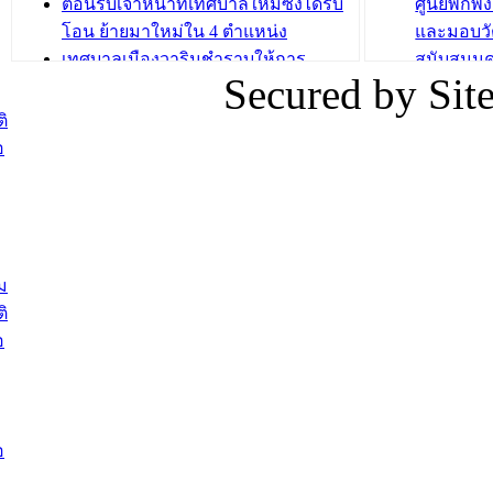
ต้อนรับเจ้าหน้าที่เทศบาลใหม่ซึ่งได้รับ
ศูนย์พักพ
โอน ย้ายมาใหม่ใน 4 ตำแหน่ง
และมอบวั
เทศบาลเมืองวารินชำราบให้การ
สนับสนุน
Secured by Si
ต้อนรับพนักงานเทศบาลผู้ผ่านการ
ภัยน้ำท่ว
สรรหาให้ดำรงตำแหน่งสายงานผู้
ภาพบรรย
ิ
บริหาร จำนวน 4 ท่าน
ยังชีพ ที
อ
ต้อนรับเจ้าหน้าที่เทศบาลใหม่ซึ่งได้รับ
ในวันที่ 9
โอน ย้ายมาใหม่ใน 2 ตำแหน่ง
ต้อนรับร้
รองนายกร
บทความ อื่นๆ ...
กระทรวงเ
ติดตามสถา
ม
อุบลราชธ
ิ
สส.กิตติ์
อ
สิริ และน
ยังชีพมาม
ท่วมในพื้
อ
บทความ อื่นๆ ..