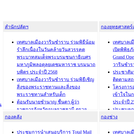
สำนักปลัดฯ
กองยุทธศาสตร
เทศบาลเมืองวารินชำราบ ร่วมพิธีน้อม
เทศบาลเมื
รำลึกเนื่องในวันคล้ายวันสวรรคต
เปิดพิพิธ
พระบาทสมเด็จพระบรมชนกาธิเบศร
Grand Ope
มหาภูมิพลอดุลยเดชมหาราช บรมนาถ
วารินชำร
บพิตร ประจำปี 2568
ประชาสัมพ
เทศบาลเมืองวารินชำราบ ร่วมพิธีเชิญ
ติดตามสถ
สิ่งของพระราชทานและสิ่งของ
โครงการอ
พระราชทานสำหรับเด็ก
เข้าใจใน
ต้อนรับนายชำนาญ ชื่นตา ผู้ว่า
ประจำปี 2
น
ราชการจังหวัดอุบลราชธานี ตรวจ
ประชุมคณ
กองคลัง
ความเรียบร้อยของสถานที่ในการเตรี
กองช่าง
ความเสี่ย
ยมต้อนรับ พลเอกประยุทธ์ จันโอชา
ประจำปี 25
องคมนตรี
ประชุมทีมว
ประชุมการนำเสนอบริการ Total Mail
เทศบาลเม