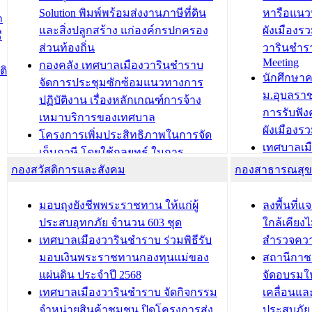
สำนักทะเบียนท้องถิ่นเทศบาลเมือง
ชีวา สร้าง
Solution พิมพ์พร้อมส่งงานภาษีที่ดิน
หารือแนว
ก
วารินชำราบ ดำเนินการมอบทะเบียน
ขับเคลื่อ
และสิ่งปลูกสร้าง แก่องค์กรปกครอง
ผังเมืองร
ี
บ้าน ทร.14 และบัตรประจำตัว
“เมืองแห่ง
ส่วนท้องถิ่น
วารินชำร
Meeting
ประชาชนบุคคลประเภท 8 แก่บุคคลที่
กองคลัง เทศบาลเมืองวารินชำราบ
ติ
บทความ อื่นๆ ..
นักศึกษา
ได้รับการเพิ่มชื่อในทะเบียนบ้าน
จัดการประชุมซักซ้อมแนวทางการ
ม.อุบลรา
(ท.ร.14) กรณีคนไม่มีสัญชาติไทยได้รับ
ปฏิบัติงาน เรื่องหลักเกณฑ์การจ้าง
การรับฟั
อนุญาตให้มีถิ่นที่อยู่
เหมาบริการของเทศบาล
ผังเมือง
ประชุมคณะกรรมการประเมินผลการ
โครงการเพิ่มประสิทธิภาพในการจัด
เทศบาลเม
ควบคุมภายในของ สำนัก/กอง/
เก็บภาษี โดยใช้กลยุทธ์ ในการ
โครงการจ
โรงเรียน/ศูนย์พัฒนาเด็กเล็ก/สถานธนา
กองสวัสดิการและสังคม
พัฒนาการจัดเก็บรายได้ ประจำปี พ.ศ.
กองสาธารณสุ
สัญญาณบ
2568
นุบาล
เทศบาลเมืองวารินชำราบ ร่วมการ
เทศบาลเม
มอบถุงยังชีพพระราชทาน ให้แก่ผู้
ลงพื้นที
บทความ อื่นๆ ...
ประชุมวิชาการระดับนานาชาติและ
รับฟังควา
ประสบอุทกภัย จำนวน 603 ชุด
ใกล้เคียง
นิทรรศการด้านนวัตกรรมท้องถิ่น 2568
ผังเมืองร
เทศบาลเมืองวารินชำราบ ร่วมพิธีรับ
สำรวจคว
และรับรางวัลทีมนักวิจัยดีเด่นจาก
วารินชำราบ
มอบเงินพระราชทานกองทุนแม่ของ
สถานีกาชา
นวัตกรรมโครงการทะเบียนภาษีป้าย
เทศบาลเม
แผ่นดิน ประจำปี 2568
จัดอบรมให
ประชุมผู้เช่าอาคารพาณิชย์ บริเวณ
ซักซ้อมแ
เทศบาลเมืองวารินชำราบ จัดกิจกรรม
เคลื่อนแล
ถนนเกษมสุขและถนนประทุมเทพภักดี
ประโยชน์ใน
จำหน่ายสินค้าชุมชน ปิดโครงการส่ง
ประสบภัย 