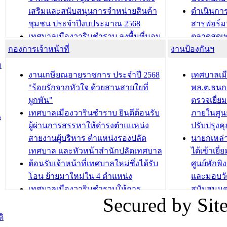
เสริมและสนับสนุนการจำหน่ายสินค้า
ดำเนินกา
บทความ อื่นๆ ...
บทความ อื่นๆ ..
ชุมชน ประจำปีงบประมาณ 2568
สารฟอร์ม
เทศบาลเมืองวารินชำราบ ลงพื้นที่มอบ
ตลาดสดเทศ
กองการเจ้าหน้าที่
น้ำดื่มแก่ผู้พักอาศัย ณ ศูนย์พักพิง
งานป้องกันฯ
วารินชำร
ชั่วคราว
กิจกรรมส
ม
กองสวัสดิการสังคม เทศบาลเมือง
ถนนแก่เด
งานเกษียณอายุราชการ ประจำปี 2568
เทศบาลเม
วารินชำราบ จัดโครงการอบรมอาชีพ
เด็กเล็ก 
"ร้อยรักจากหัวใจ ด้วยสานสายใยที่
พล.ต.ธนกฤ
ระยะสั้น ประจำปี 2568 (หลักสูตรการ
เทศบาลเม
ผูกพัน"
ตรวจเยี่ย
ถักทอผลิตภัณฑ์จากถุงพลาสติก)
ปรึกษาหาร
เทศบาลเมืองวารินชำราบ ยินดีต้อนรับ
ภายในศูนย
น
วัยขององค
ผู้ผ่านการสรรหาให้ดำรงตำแแหน่ง
ปรับปรุงค
บทความ อื่นๆ ...
สายงานผู้บริหาร ตำแหน่งรองปลัด
นายกเหล่
บทความ อื่นๆ ..
เทศบาล และหัวหน้าสำนักปลัดเทศบาล
ได้เข้าเยี
ต้อนรับเจ้าหน้าที่เทศบาลใหม่ซึ่งได้รับ
ศูนย์พักพ
โอน ย้ายมาใหม่ใน 4 ตำแหน่ง
และมอบวั
เทศบาลเมืองวารินชำราบให้การ
สนับสนุน
Secured by Si
ต้อนรับพนักงานเทศบาลผู้ผ่านการ
ภัยน้ำท่ว
สรรหาให้ดำรงตำแหน่งสายงานผู้
ภาพบรรย
ิ
บริหาร จำนวน 4 ท่าน
ยังชีพ ที