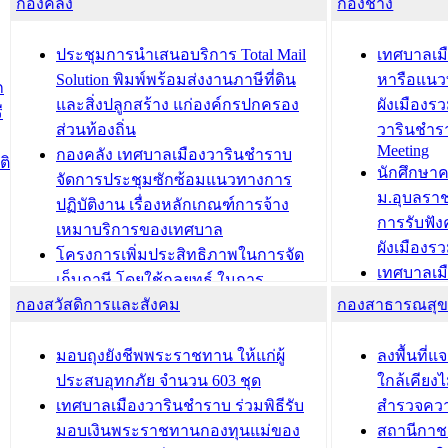
กองคลัง
ความเรียบร้อยของสถานที่ในการเตรี
กองช่าง
ความเสี่ย
ยมต้อนรับ พลเอกประยุทธ์ จันโอชา
ประจำปี 25
องคมนตรี
ประชุมทีมว
ประชุมการนำเสนอบริการ Total Mail
เทศบาลเม
สำนักทะเบียนท้องถิ่นเทศบาลเมือง
ชีวา สร้าง
Solution พิมพ์พร้อมส่งงานภาษีที่ดิน
หารือแนว
ก
วารินชำราบ ดำเนินการมอบทะเบียน
ขับเคลื่อ
และสิ่งปลูกสร้าง แก่องค์กรปกครอง
ผังเมืองร
ี
บ้าน ทร.14 และบัตรประจำตัว
“เมืองแห่ง
ส่วนท้องถิ่น
วารินชำร
Meeting
ประชาชนบุคคลประเภท 8 แก่บุคคลที่
กองคลัง เทศบาลเมืองวารินชำราบ
ติ
บทความ อื่นๆ ..
นักศึกษา
ได้รับการเพิ่มชื่อในทะเบียนบ้าน
จัดการประชุมซักซ้อมแนวทางการ
ม.อุบลรา
(ท.ร.14) กรณีคนไม่มีสัญชาติไทยได้รับ
ปฏิบัติงาน เรื่องหลักเกณฑ์การจ้าง
การรับฟั
อนุญาตให้มีถิ่นที่อยู่
เหมาบริการของเทศบาล
ผังเมือง
ประชุมคณะกรรมการประเมินผลการ
โครงการเพิ่มประสิทธิภาพในการจัด
เทศบาลเม
ควบคุมภายในของ สำนัก/กอง/
เก็บภาษี โดยใช้กลยุทธ์ ในการ
โครงการจ
โรงเรียน/ศูนย์พัฒนาเด็กเล็ก/สถานธนา
กองสวัสดิการและสังคม
พัฒนาการจัดเก็บรายได้ ประจำปี พ.ศ.
กองสาธารณสุ
สัญญาณบ
2568
นุบาล
เทศบาลเมืองวารินชำราบ ร่วมการ
เทศบาลเม
มอบถุงยังชีพพระราชทาน ให้แก่ผู้
ลงพื้นที
บทความ อื่นๆ ...
ประชุมวิชาการระดับนานาชาติและ
รับฟังควา
ประสบอุทกภัย จำนวน 603 ชุด
ใกล้เคียง
นิทรรศการด้านนวัตกรรมท้องถิ่น 2568
ผังเมืองร
เทศบาลเมืองวารินชำราบ ร่วมพิธีรับ
สำรวจคว
และรับรางวัลทีมนักวิจัยดีเด่นจาก
วารินชำราบ
มอบเงินพระราชทานกองทุนแม่ของ
สถานีกาชา
นวัตกรรมโครงการทะเบียนภาษีป้าย
เทศบาลเม