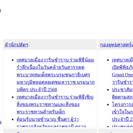
ง
สำนักปลัดฯ
กองยุทธศาสตร
เทศบาลเมืองวารินชำราบ ร่วมพิธีน้อม
เทศบาลเมื
รำลึกเนื่องในวันคล้ายวันสวรรคต
เปิดพิพิธ
พระบาทสมเด็จพระบรมชนกาธิเบศร
Grand Ope
มหาภูมิพลอดุลยเดชมหาราช บรมนาถ
วารินชำร
บพิตร ประจำปี 2568
ประชาสัมพ
เทศบาลเมืองวารินชำราบ ร่วมพิธีเชิญ
ติดตามสถ
สิ่งของพระราชทานและสิ่งของ
โครงการอ
พระราชทานสำหรับเด็ก
เข้าใจใน
ต้อนรับนายชำนาญ ชื่นตา ผู้ว่า
ประจำปี 2
น
ราชการจังหวัดอุบลราชธานี ตรวจ
ประชุมคณ