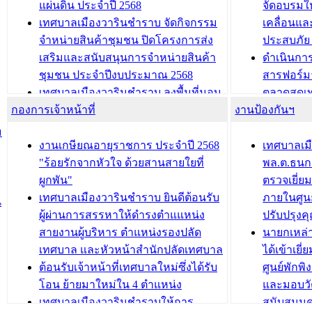
แผ่นดิน ประจำปี 2568
จัดอบรมให
ประชุมผู้เช่าอาคารพาณิชย์ บริเวณ
ซักซ้อมแ
เทศบาลเมืองวารินชำราบ จัดกิจกรรม
เคลื่อนแล
ถนนเกษมสุขและถนนประทุมเทพภักดี
ประโยชน์ใน
จำหน่ายสินค้าชุมชน ปิดโครงการส่ง
ประสบภัย 
เสริมและสนับสนุนการจำหน่ายสินค้า
ดำเนินกา
บทความ อื่นๆ ...
บทความ อื่นๆ ..
ชุมชน ประจำปีงบประมาณ 2568
สารฟอร์ม
เทศบาลเมืองวารินชำราบ ลงพื้นที่มอบ
ตลาดสดเทศ
กองการเจ้าหน้าที่
น้ำดื่มแก่ผู้พักอาศัย ณ ศูนย์พักพิง
งานป้องกันฯ
วารินชำร
ชั่วคราว
กิจกรรมส
ม
กองสวัสดิการสังคม เทศบาลเมือง
ถนนแก่เด
งานเกษียณอายุราชการ ประจำปี 2568
เทศบาลเม
วารินชำราบ จัดโครงการอบรมอาชีพ
เด็กเล็ก 
"ร้อยรักจากหัวใจ ด้วยสานสายใยที่
พล.ต.ธนกฤ
ระยะสั้น ประจำปี 2568 (หลักสูตรการ
เทศบาลเม
ผูกพัน"
ตรวจเยี่ย
ถักทอผลิตภัณฑ์จากถุงพลาสติก)
ปรึกษาหาร
เทศบาลเมืองวารินชำราบ ยินดีต้อนรับ
ภายในศูนย
น
วัยขององค
ผู้ผ่านการสรรหาให้ดำรงตำแแหน่ง
ปรับปรุงค
บทความ อื่นๆ ...
สายงานผู้บริหาร ตำแหน่งรองปลัด
นายกเหล่
บทความ อื่นๆ ..
เทศบาล และหัวหน้าสำนักปลัดเทศบาล
ได้เข้าเยี
ต้อนรับเจ้าหน้าที่เทศบาลใหม่ซึ่งได้รับ
ศูนย์พักพ
โอน ย้ายมาใหม่ใน 4 ตำแหน่ง
และมอบวั
เทศบาลเมืองวารินชำราบให้การ
สนับสนุน