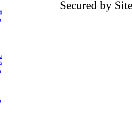
Secured by Si
ต้อนรับพนักงานเทศบาลผู้ผ่านการ
ภัยน้ำท่ว
สรรหาให้ดำรงตำแหน่งสายงานผู้
ภาพบรรย
ิ
บริหาร จำนวน 4 ท่าน
ยังชีพ ที
อ
ต้อนรับเจ้าหน้าที่เทศบาลใหม่ซึ่งได้รับ
ในวันที่ 9
โอน ย้ายมาใหม่ใน 2 ตำแหน่ง
ต้อนรับร้
รองนายกร
บทความ อื่นๆ ...
กระทรวงเ
ติดตามสถา
ม
อุบลราชธ
ิ
สส.กิตติ์
อ
สิริ และน
ยังชีพมาม
ท่วมในพื้
อ
บทความ อื่นๆ ..