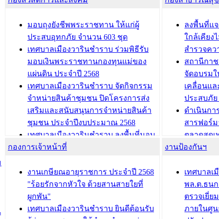
สัญญาณบ
2568
นุบาล
เทศบาลเมืองวารินชำราบ ร่วมการ
เทศบาลเม
มอบถุงยังชีพพระราชทาน ให้แก่ผู้
ลงพื้นที
บทความ อื่นๆ ...
ประชุมวิชาการระดับนานาชาติและ
รับฟังควา
ประสบอุทกภัย จำนวน 603 ชุด
ใกล้เคียง
นิทรรศการด้านนวัตกรรมท้องถิ่น 2568
ผังเมืองร
เทศบาลเมืองวารินชำราบ ร่วมพิธีรับ
สำรวจคว
และรับรางวัลทีมนักวิจัยดีเด่นจาก
วารินชำราบ
มอบเงินพระราชทานกองทุนแม่ของ
สถานีกาชา
นวัตกรรมโครงการทะเบียนภาษีป้าย
เทศบาลเม
แผ่นดิน ประจำปี 2568
จัดอบรมให
ประชุมผู้เช่าอาคารพาณิชย์ บริเวณ
ซักซ้อมแ
เทศบาลเมืองวารินชำราบ จัดกิจกรรม
เคลื่อนแล
ถนนเกษมสุขและถนนประทุมเทพภักดี
ประโยชน์ใน
จำหน่ายสินค้าชุมชน ปิดโครงการส่ง
ประสบภัย 
เสริมและสนับสนุนการจำหน่ายสินค้า
ดำเนินกา
บทความ อื่นๆ ...
บทความ อื่นๆ ..
ชุมชน ประจำปีงบประมาณ 2568
สารฟอร์ม
เทศบาลเมืองวารินชำราบ ลงพื้นที่มอบ
ตลาดสดเทศ
กองการเจ้าหน้าที่
น้ำดื่มแก่ผู้พักอาศัย ณ ศูนย์พักพิง
งานป้องกันฯ
วารินชำร
ชั่วคราว
กิจกรรมส
ม
กองสวัสดิการสังคม เทศบาลเมือง
ถนนแก่เด
งานเกษียณอายุราชการ ประจำปี 2568
เทศบาลเม
วารินชำราบ จัดโครงการอบรมอาชีพ
เด็กเล็ก 
"ร้อยรักจากหัวใจ ด้วยสานสายใยที่
พล.ต.ธนกฤ
ระยะสั้น ประจำปี 2568 (หลักสูตรการ
เทศบาลเม
ผูกพัน"
ตรวจเยี่ย
ถักทอผลิตภัณฑ์จากถุงพลาสติก)
ปรึกษาหาร
เทศบาลเมืองวารินชำราบ ยินดีต้อนรับ
ภายในศูนย
น