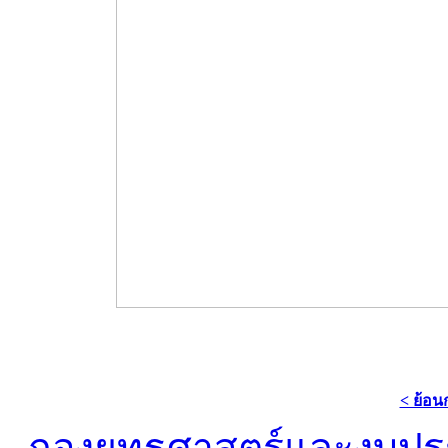
< ย้อน
กองยุทธศาสตร์และงบป