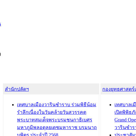
น
ง
สำนักปลัดฯ
กองยุทธศาสตร
เทศบาลเมืองวารินชำราบ ร่วมพิธีน้อม
เทศบาลเมื
รำลึกเนื่องในวันคล้ายวันสวรรคต
เปิดพิพิธ
พระบาทสมเด็จพระบรมชนกาธิเบศร
Grand Ope
มหาภูมิพลอดุลยเดชมหาราช บรมนาถ
วารินชำร
บพิตร ประจำปี 2568
ประชาสัมพ