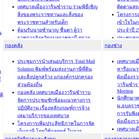
เทศบาลเมืองวารินชำราบ ร่วมพิธีเชิญ
ติดตามสถ
สิ่งของพระราชทานและสิ่งของ
โครงการอ
พระราชทานสำหรับเด็ก
เข้าใจใน
ต้อนรับนายชำนาญ ชื่นตา ผู้ว่า
ประจำปี 2
น
ราชการจังหวัดอุบลราชธานี ตรวจ
ประชุมคณ
กองคลัง
ความเรียบร้อยของสถานที่ในการเตรี
กองช่าง
ความเสี่ย
ยมต้อนรับ พลเอกประยุทธ์ จันโอชา
ประจำปี 25
องคมนตรี
ประชุมทีมว
ประชุมการนำเสนอบริการ Total Mail
เทศบาลเม
สำนักทะเบียนท้องถิ่นเทศบาลเมือง
ชีวา สร้าง
Solution พิมพ์พร้อมส่งงานภาษีที่ดิน
หารือแนว
ก
วารินชำราบ ดำเนินการมอบทะเบียน
ขับเคลื่อ
และสิ่งปลูกสร้าง แก่องค์กรปกครอง
ผังเมืองร
ี
บ้าน ทร.14 และบัตรประจำตัว
“เมืองแห่ง
ส่วนท้องถิ่น
วารินชำร
Meeting
ประชาชนบุคคลประเภท 8 แก่บุคคลที่
กองคลัง เทศบาลเมืองวารินชำราบ
ติ
บทความ อื่นๆ ..
นักศึกษา
ได้รับการเพิ่มชื่อในทะเบียนบ้าน
จัดการประชุมซักซ้อมแนวทางการ
ม.อุบลรา
(ท.ร.14) กรณีคนไม่มีสัญชาติไทยได้รับ
ปฏิบัติงาน เรื่องหลักเกณฑ์การจ้าง
การรับฟั
อนุญาตให้มีถิ่นที่อยู่
เหมาบริการของเทศบาล
ผังเมือง
ประชุมคณะกรรมการประเมินผลการ
โครงการเพิ่มประสิทธิภาพในการจัด
เทศบาลเม
ควบคุมภายในของ สำนัก/กอง/
เก็บภาษี โดยใช้กลยุทธ์ ในการ
โครงการจ
โรงเรียน/ศูนย์พัฒนาเด็กเล็ก/สถานธนา
กองสวัสดิการและสังคม
พัฒนาการจัดเก็บรายได้ ประจำปี พ.ศ.
กองสาธารณสุ