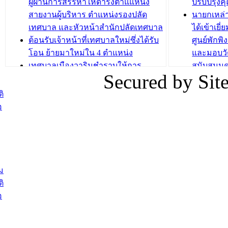
วัยขององค
ผู้ผ่านการสรรหาให้ดำรงตำแแหน่ง
ปรับปรุงค
บทความ อื่นๆ ...
สายงานผู้บริหาร ตำแหน่งรองปลัด
นายกเหล่
บทความ อื่นๆ ..
เทศบาล และหัวหน้าสำนักปลัดเทศบาล
ได้เข้าเยี
ต้อนรับเจ้าหน้าที่เทศบาลใหม่ซึ่งได้รับ
ศูนย์พักพ
โอน ย้ายมาใหม่ใน 4 ตำแหน่ง
และมอบวั
เทศบาลเมืองวารินชำราบให้การ
สนับสนุน
Secured by Si
ต้อนรับพนักงานเทศบาลผู้ผ่านการ
ภัยน้ำท่ว
สรรหาให้ดำรงตำแหน่งสายงานผู้
ภาพบรรย
ิ
บริหาร จำนวน 4 ท่าน
ยังชีพ ที
อ
ต้อนรับเจ้าหน้าที่เทศบาลใหม่ซึ่งได้รับ
ในวันที่ 9
โอน ย้ายมาใหม่ใน 2 ตำแหน่ง
ต้อนรับร้
รองนายกร
บทความ อื่นๆ ...
กระทรวงเ
ติดตามสถา
ม
อุบลราชธ
ิ
สส.กิตติ์
อ
สิริ และน
ยังชีพมาม