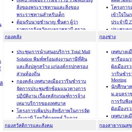
สิ่งของพระราชทานและสิ่งของ
โครงการอ
พระราชทานสำหรับเด็ก
เข้าใจใน
ต้อนรับนายชำนาญ ชื่นตา ผู้ว่า
ประจำปี 2
น
ราชการจังหวัดอุบลราชธานี ตรวจ
ประชุมคณ
กองคลัง
ความเรียบร้อยของสถานที่ในการเตรี
กองช่าง
ความเสี่ย
ยมต้อนรับ พลเอกประยุทธ์ จันโอชา
ประจำปี 25
องคมนตรี
ประชุมทีมว
ประชุมการนำเสนอบริการ Total Mail
เทศบาลเม
สำนักทะเบียนท้องถิ่นเทศบาลเมือง
ชีวา สร้าง
Solution พิมพ์พร้อมส่งงานภาษีที่ดิน
หารือแนว
ก
วารินชำราบ ดำเนินการมอบทะเบียน
ขับเคลื่อ
และสิ่งปลูกสร้าง แก่องค์กรปกครอง
ผังเมืองร
ี
บ้าน ทร.14 และบัตรประจำตัว
“เมืองแห่ง
ส่วนท้องถิ่น
วารินชำร
Meeting
ประชาชนบุคคลประเภท 8 แก่บุคคลที่
กองคลัง เทศบาลเมืองวารินชำราบ
ติ
บทความ อื่นๆ ..
นักศึกษา
ได้รับการเพิ่มชื่อในทะเบียนบ้าน
จัดการประชุมซักซ้อมแนวทางการ
ม.อุบลรา
(ท.ร.14) กรณีคนไม่มีสัญชาติไทยได้รับ
ปฏิบัติงาน เรื่องหลักเกณฑ์การจ้าง
การรับฟั
อนุญาตให้มีถิ่นที่อยู่
เหมาบริการของเทศบาล
ผังเมือง
ประชุมคณะกรรมการประเมินผลการ
โครงการเพิ่มประสิทธิภาพในการจัด
เทศบาลเม
ควบคุมภายในของ สำนัก/กอง/
เก็บภาษี โดยใช้กลยุทธ์ ในการ
โครงการจ
โรงเรียน/ศูนย์พัฒนาเด็กเล็ก/สถานธนา
กองสวัสดิการและสังคม
พัฒนาการจัดเก็บรายได้ ประจำปี พ.ศ.
กองสาธารณสุ
สัญญาณบ
2568