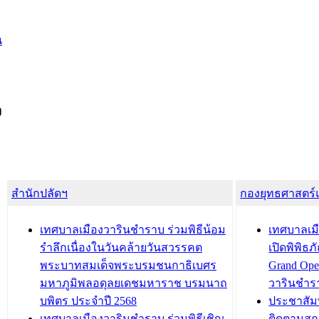
น
ง
สำนักปลัดฯ
กองยุทธศาสตร
เทศบาลเมืองวารินชำราบ ร่วมพิธีน้อม
เทศบาลเมื
รำลึกเนื่องในวันคล้ายวันสวรรคต
เปิดพิพิธ
พระบาทสมเด็จพระบรมชนกาธิเบศร
Grand Ope
มหาภูมิพลอดุลยเดชมหาราช บรมนาถ
วารินชำร
บพิตร ประจำปี 2568
ประชาสัมพ
เทศบาลเมืองวารินชำราบ ร่วมพิธีเชิญ
ติดตามสถ