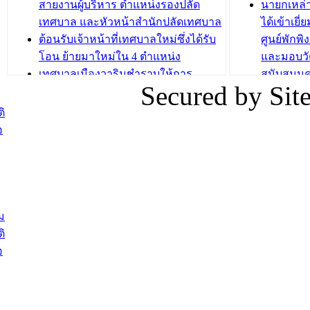
สายงานผู้บริหาร ตำแหน่งรองปลัด
นายกเหล่
บทความ อื่นๆ ..
เทศบาล และหัวหน้าสำนักปลัดเทศบาล
ได้เข้าเยี
ต้อนรับเจ้าหน้าที่เทศบาลใหม่ซึ่งได้รับ
ศูนย์พักพ
โอน ย้ายมาใหม่ใน 4 ตำแหน่ง
และมอบวั
เทศบาลเมืองวารินชำราบให้การ
สนับสนุน
Secured by Si
ต้อนรับพนักงานเทศบาลผู้ผ่านการ
ภัยน้ำท่ว
สรรหาให้ดำรงตำแหน่งสายงานผู้
ภาพบรรย
ิ
บริหาร จำนวน 4 ท่าน
ยังชีพ ที
อ
ต้อนรับเจ้าหน้าที่เทศบาลใหม่ซึ่งได้รับ
ในวันที่ 9
โอน ย้ายมาใหม่ใน 2 ตำแหน่ง
ต้อนรับร้
รองนายกร
บทความ อื่นๆ ...
กระทรวงเ
ติดตามสถา
ม
อุบลราชธ
ิ
สส.กิตติ์
อ
สิริ และน
ยังชีพมาม
ท่วมในพื้