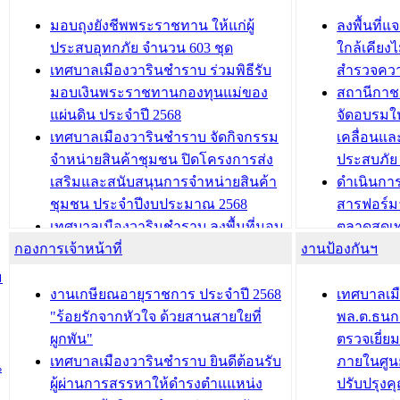
นุบาล
เทศบาลเมืองวารินชำราบ ร่วมการ
เทศบาลเม
มอบถุงยังชีพพระราชทาน ให้แก่ผู้
ลงพื้นที
บทความ อื่นๆ ...
ประชุมวิชาการระดับนานาชาติและ
รับฟังควา
ประสบอุทกภัย จำนวน 603 ชุด
ใกล้เคียง
นิทรรศการด้านนวัตกรรมท้องถิ่น 2568
ผังเมืองร
เทศบาลเมืองวารินชำราบ ร่วมพิธีรับ
สำรวจคว
และรับรางวัลทีมนักวิจัยดีเด่นจาก
วารินชำราบ
มอบเงินพระราชทานกองทุนแม่ของ
สถานีกาชา
นวัตกรรมโครงการทะเบียนภาษีป้าย
เทศบาลเม
แผ่นดิน ประจำปี 2568
จัดอบรมให
ประชุมผู้เช่าอาคารพาณิชย์ บริเวณ
ซักซ้อมแ
เทศบาลเมืองวารินชำราบ จัดกิจกรรม
เคลื่อนแล
ถนนเกษมสุขและถนนประทุมเทพภักดี
ประโยชน์ใน
จำหน่ายสินค้าชุมชน ปิดโครงการส่ง
ประสบภัย 
เสริมและสนับสนุนการจำหน่ายสินค้า
ดำเนินกา
บทความ อื่นๆ ...
บทความ อื่นๆ ..
ชุมชน ประจำปีงบประมาณ 2568
สารฟอร์ม
เทศบาลเมืองวารินชำราบ ลงพื้นที่มอบ
ตลาดสดเทศ
กองการเจ้าหน้าที่
น้ำดื่มแก่ผู้พักอาศัย ณ ศูนย์พักพิง
งานป้องกันฯ
วารินชำร
ชั่วคราว
กิจกรรมส
ม
กองสวัสดิการสังคม เทศบาลเมือง
ถนนแก่เด
งานเกษียณอายุราชการ ประจำปี 2568
เทศบาลเม
วารินชำราบ จัดโครงการอบรมอาชีพ
เด็กเล็ก 
"ร้อยรักจากหัวใจ ด้วยสานสายใยที่
พล.ต.ธนกฤ
ระยะสั้น ประจำปี 2568 (หลักสูตรการ
เทศบาลเม
ผูกพัน"
ตรวจเยี่ย
ถักทอผลิตภัณฑ์จากถุงพลาสติก)
ปรึกษาหาร
เทศบาลเมืองวารินชำราบ ยินดีต้อนรับ
ภายในศูนย
น
วัยขององค
ผู้ผ่านการสรรหาให้ดำรงตำแแหน่ง
ปรับปรุงค
บทความ อื่นๆ ...