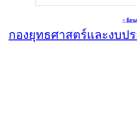
< ย้อน
กองยุทธศาสตร์และงบป