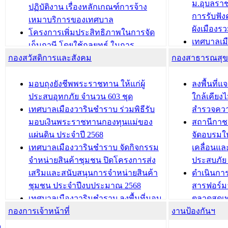
ม.อุบลรา
(ท.ร.14) กรณีคนไม่มีสัญชาติไทยได้รับ
ปฏิบัติงาน เรื่องหลักเกณฑ์การจ้าง
การรับฟั
อนุญาตให้มีถิ่นที่อยู่
เหมาบริการของเทศบาล
ผังเมือง
ประชุมคณะกรรมการประเมินผลการ
โครงการเพิ่มประสิทธิภาพในการจัด
เทศบาลเม
ควบคุมภายในของ สำนัก/กอง/
เก็บภาษี โดยใช้กลยุทธ์ ในการ
โครงการจ
โรงเรียน/ศูนย์พัฒนาเด็กเล็ก/สถานธนา
กองสวัสดิการและสังคม
พัฒนาการจัดเก็บรายได้ ประจำปี พ.ศ.
กองสาธารณสุ
สัญญาณบ
2568
นุบาล
เทศบาลเมืองวารินชำราบ ร่วมการ
เทศบาลเม
มอบถุงยังชีพพระราชทาน ให้แก่ผู้
ลงพื้นที
บทความ อื่นๆ ...
ประชุมวิชาการระดับนานาชาติและ
รับฟังควา
ประสบอุทกภัย จำนวน 603 ชุด
ใกล้เคียง
นิทรรศการด้านนวัตกรรมท้องถิ่น 2568
ผังเมืองร
เทศบาลเมืองวารินชำราบ ร่วมพิธีรับ
สำรวจคว
และรับรางวัลทีมนักวิจัยดีเด่นจาก
วารินชำราบ
มอบเงินพระราชทานกองทุนแม่ของ
สถานีกาชา
นวัตกรรมโครงการทะเบียนภาษีป้าย
เทศบาลเม
แผ่นดิน ประจำปี 2568
จัดอบรมให
ประชุมผู้เช่าอาคารพาณิชย์ บริเวณ
ซักซ้อมแ
เทศบาลเมืองวารินชำราบ จัดกิจกรรม
เคลื่อนแล
ถนนเกษมสุขและถนนประทุมเทพภักดี
ประโยชน์ใน
จำหน่ายสินค้าชุมชน ปิดโครงการส่ง
ประสบภัย 
เสริมและสนับสนุนการจำหน่ายสินค้า
ดำเนินกา
บทความ อื่นๆ ...
บทความ อื่นๆ ..
ชุมชน ประจำปีงบประมาณ 2568
สารฟอร์ม
เทศบาลเมืองวารินชำราบ ลงพื้นที่มอบ
ตลาดสดเทศ
กองการเจ้าหน้าที่
น้ำดื่มแก่ผู้พักอาศัย ณ ศูนย์พักพิง
งานป้องกันฯ
วารินชำร
ชั่วคราว
กิจกรรมส
ม