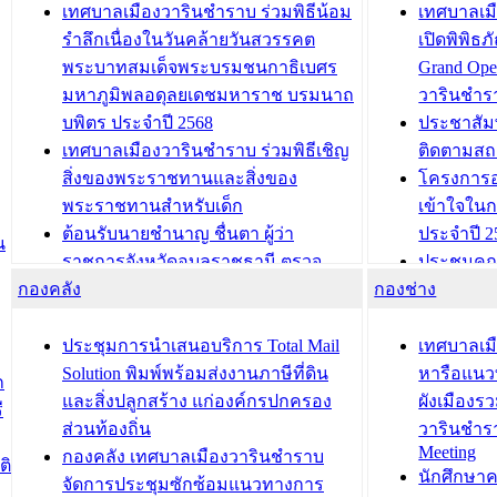
เทศบาลเมืองวารินชำราบ ร่วมพิธีน้อม
เทศบาลเมื
รำลึกเนื่องในวันคล้ายวันสวรรคต
เปิดพิพิธ
พระบาทสมเด็จพระบรมชนกาธิเบศร
Grand Ope
มหาภูมิพลอดุลยเดชมหาราช บรมนาถ
วารินชำร
บพิตร ประจำปี 2568
ประชาสัมพ
เทศบาลเมืองวารินชำราบ ร่วมพิธีเชิญ
ติดตามสถ
สิ่งของพระราชทานและสิ่งของ
โครงการอ
พระราชทานสำหรับเด็ก
เข้าใจใน
ต้อนรับนายชำนาญ ชื่นตา ผู้ว่า
ประจำปี 2
น
ราชการจังหวัดอุบลราชธานี ตรวจ
ประชุมคณ
กองคลัง
ความเรียบร้อยของสถานที่ในการเตรี
กองช่าง
ความเสี่ย
ยมต้อนรับ พลเอกประยุทธ์ จันโอชา
ประจำปี 25
องคมนตรี
ประชุมทีมว
ประชุมการนำเสนอบริการ Total Mail
เทศบาลเม
สำนักทะเบียนท้องถิ่นเทศบาลเมือง
ชีวา สร้าง
Solution พิมพ์พร้อมส่งงานภาษีที่ดิน
หารือแนว
ก
วารินชำราบ ดำเนินการมอบทะเบียน
ขับเคลื่อ
และสิ่งปลูกสร้าง แก่องค์กรปกครอง
ผังเมืองร
ี
บ้าน ทร.14 และบัตรประจำตัว
“เมืองแห่ง
ส่วนท้องถิ่น
วารินชำร
Meeting
ประชาชนบุคคลประเภท 8 แก่บุคคลที่
กองคลัง เทศบาลเมืองวารินชำราบ
ติ
บทความ อื่นๆ ..
นักศึกษา
ได้รับการเพิ่มชื่อในทะเบียนบ้าน
จัดการประชุมซักซ้อมแนวทางการ