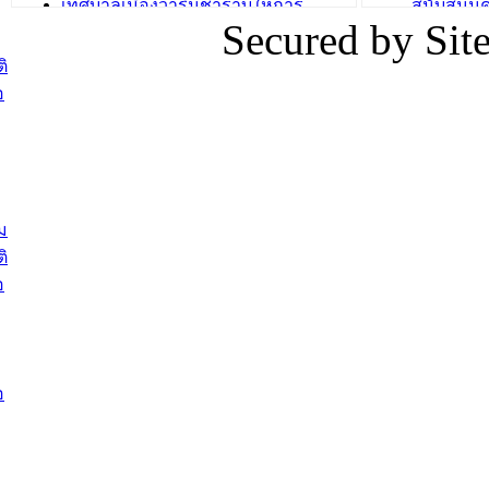
เทศบาลเมืองวารินชำราบให้การ
สนับสนุน
Secured by Si
ต้อนรับพนักงานเทศบาลผู้ผ่านการ
ภัยน้ำท่ว
สรรหาให้ดำรงตำแหน่งสายงานผู้
ภาพบรรย
ิ
บริหาร จำนวน 4 ท่าน
ยังชีพ ที
อ
ต้อนรับเจ้าหน้าที่เทศบาลใหม่ซึ่งได้รับ
ในวันที่ 9
โอน ย้ายมาใหม่ใน 2 ตำแหน่ง
ต้อนรับร้
รองนายกร
บทความ อื่นๆ ...
กระทรวงเ
ติดตามสถา
ม
อุบลราชธ
ิ
สส.กิตติ์
อ
สิริ และน
ยังชีพมาม
ท่วมในพื้
อ
บทความ อื่นๆ ..