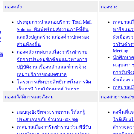
กองคลัง
ความเรียบร้อยของสถานที่ในการเตรี
กองช่าง
ความเสี่ย
ยมต้อนรับ พลเอกประยุทธ์ จันโอชา
ประจำปี 25
องคมนตรี
ประชุมทีมว
ประชุมการนำเสนอบริการ Total Mail
เทศบาลเม
สำนักทะเบียนท้องถิ่นเทศบาลเมือง
ชีวา สร้าง
Solution พิมพ์พร้อมส่งงานภาษีที่ดิน
หารือแนว
ก
วารินชำราบ ดำเนินการมอบทะเบียน
ขับเคลื่อ
และสิ่งปลูกสร้าง แก่องค์กรปกครอง
ผังเมืองร
ี
บ้าน ทร.14 และบัตรประจำตัว
“เมืองแห่ง
ส่วนท้องถิ่น
วารินชำร
Meeting
ประชาชนบุคคลประเภท 8 แก่บุคคลที่
กองคลัง เทศบาลเมืองวารินชำราบ
ติ
บทความ อื่นๆ ..
นักศึกษา
ได้รับการเพิ่มชื่อในทะเบียนบ้าน
จัดการประชุมซักซ้อมแนวทางการ
ม.อุบลรา
(ท.ร.14) กรณีคนไม่มีสัญชาติไทยได้รับ
ปฏิบัติงาน เรื่องหลักเกณฑ์การจ้าง
การรับฟั
อนุญาตให้มีถิ่นที่อยู่
เหมาบริการของเทศบาล
ผังเมือง
ประชุมคณะกรรมการประเมินผลการ
โครงการเพิ่มประสิทธิภาพในการจัด
เทศบาลเม
ควบคุมภายในของ สำนัก/กอง/
เก็บภาษี โดยใช้กลยุทธ์ ในการ
โครงการจ
โรงเรียน/ศูนย์พัฒนาเด็กเล็ก/สถานธนา
กองสวัสดิการและสังคม
พัฒนาการจัดเก็บรายได้ ประจำปี พ.ศ.
กองสาธารณสุ
สัญญาณบ
2568
นุบาล
เทศบาลเมืองวารินชำราบ ร่วมการ
เทศบาลเม
มอบถุงยังชีพพระราชทาน ให้แก่ผู้
ลงพื้นที
บทความ อื่นๆ ...
ประชุมวิชาการระดับนานาชาติและ
รับฟังควา
ประสบอุทกภัย จำนวน 603 ชุด
ใกล้เคียง
นิทรรศการด้านนวัตกรรมท้องถิ่น 2568
ผังเมืองร
เทศบาลเมืองวารินชำราบ ร่วมพิธีรับ
สำรวจคว
และรับรางวัลทีมนักวิจัยดีเด่นจาก
วารินชำราบ