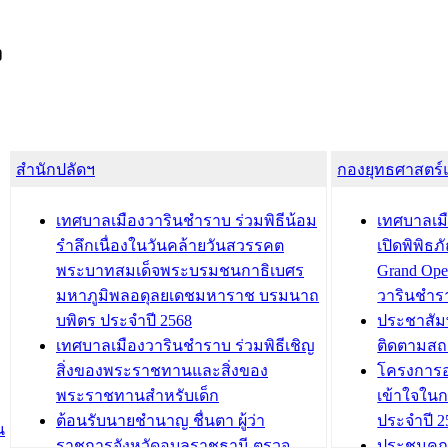
ง
สำนักปลัดฯ
กองยุทธศาสตร
เทศบาลเมืองวารินชำราบ ร่วมพิธีน้อม
เทศบาลเมื
รำลึกเนื่องในวันคล้ายวันสวรรคต
เปิดพิพิธ
พระบาทสมเด็จพระบรมชนกาธิเบศร
Grand Ope
มหาภูมิพลอดุลยเดชมหาราช บรมนาถ
วารินชำร
บพิตร ประจำปี 2568
ประชาสัมพ
เทศบาลเมืองวารินชำราบ ร่วมพิธีเชิญ
ติดตามสถ
สิ่งของพระราชทานและสิ่งของ
โครงการอ
พระราชทานสำหรับเด็ก
เข้าใจใน
ต้อนรับนายชำนาญ ชื่นตา ผู้ว่า
ประจำปี 2
น
ราชการจังหวัดอุบลราชธานี ตรวจ
ประชุมคณ