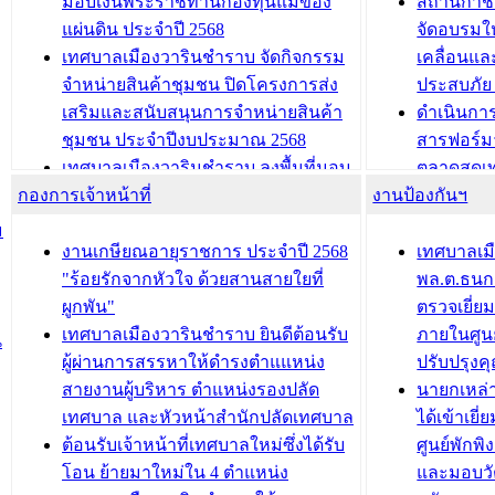
มอบเงินพระราชทานกองทุนแม่ของ
สถานีกาชา
นวัตกรรมโครงการทะเบียนภาษีป้าย
เทศบาลเม
แผ่นดิน ประจำปี 2568
จัดอบรมให
ประชุมผู้เช่าอาคารพาณิชย์ บริเวณ
ซักซ้อมแ
เทศบาลเมืองวารินชำราบ จัดกิจกรรม
เคลื่อนแล
ถนนเกษมสุขและถนนประทุมเทพภักดี
ประโยชน์ใน
จำหน่ายสินค้าชุมชน ปิดโครงการส่ง
ประสบภัย 
เสริมและสนับสนุนการจำหน่ายสินค้า
ดำเนินกา
บทความ อื่นๆ ...
บทความ อื่นๆ ..
ชุมชน ประจำปีงบประมาณ 2568
สารฟอร์ม
เทศบาลเมืองวารินชำราบ ลงพื้นที่มอบ
ตลาดสดเทศ
กองการเจ้าหน้าที่
น้ำดื่มแก่ผู้พักอาศัย ณ ศูนย์พักพิง
งานป้องกันฯ
วารินชำร
ชั่วคราว
กิจกรรมส
ม
กองสวัสดิการสังคม เทศบาลเมือง
ถนนแก่เด
งานเกษียณอายุราชการ ประจำปี 2568
เทศบาลเม
วารินชำราบ จัดโครงการอบรมอาชีพ
เด็กเล็ก 
"ร้อยรักจากหัวใจ ด้วยสานสายใยที่
พล.ต.ธนกฤ
ระยะสั้น ประจำปี 2568 (หลักสูตรการ
เทศบาลเม
ผูกพัน"
ตรวจเยี่ย
ถักทอผลิตภัณฑ์จากถุงพลาสติก)
ปรึกษาหาร
เทศบาลเมืองวารินชำราบ ยินดีต้อนรับ
ภายในศูนย
น
วัยขององค
ผู้ผ่านการสรรหาให้ดำรงตำแแหน่ง
ปรับปรุงค
บทความ อื่นๆ ...
สายงานผู้บริหาร ตำแหน่งรองปลัด
นายกเหล่
บทความ อื่นๆ ..
เทศบาล และหัวหน้าสำนักปลัดเทศบาล
ได้เข้าเยี
ต้อนรับเจ้าหน้าที่เทศบาลใหม่ซึ่งได้รับ
ศูนย์พักพ
โอน ย้ายมาใหม่ใน 4 ตำแหน่ง
และมอบวั