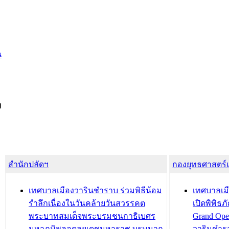
น
ง
สำนักปลัดฯ
กองยุทธศาสตร
เทศบาลเมืองวารินชำราบ ร่วมพิธีน้อม
เทศบาลเมื
รำลึกเนื่องในวันคล้ายวันสวรรคต
เปิดพิพิธ
พระบาทสมเด็จพระบรมชนกาธิเบศร
Grand Ope
มหาภูมิพลอดุลยเดชมหาราช บรมนาถ
วารินชำร