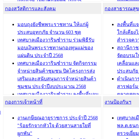
ควบคุมภายในของ สำนัก/กอง/
เก็บภาษี โดยใช้กลยุทธ์ ในการ
โครงการจ
โรงเรียน/ศูนย์พัฒนาเด็กเล็ก/สถานธนา
กองสวัสดิการและสังคม
พัฒนาการจัดเก็บรายได้ ประจำปี พ.ศ.
กองสาธารณสุ
สัญญาณบ
2568
นุบาล
เทศบาลเมืองวารินชำราบ ร่วมการ
เทศบาลเม
มอบถุงยังชีพพระราชทาน ให้แก่ผู้
ลงพื้นที
บทความ อื่นๆ ...
ประชุมวิชาการระดับนานาชาติและ
รับฟังควา
ประสบอุทกภัย จำนวน 603 ชุด
ใกล้เคียง
นิทรรศการด้านนวัตกรรมท้องถิ่น 2568
ผังเมืองร
เทศบาลเมืองวารินชำราบ ร่วมพิธีรับ
สำรวจคว
และรับรางวัลทีมนักวิจัยดีเด่นจาก
วารินชำราบ
มอบเงินพระราชทานกองทุนแม่ของ
สถานีกาชา
นวัตกรรมโครงการทะเบียนภาษีป้าย
เทศบาลเม
แผ่นดิน ประจำปี 2568
จัดอบรมให
ประชุมผู้เช่าอาคารพาณิชย์ บริเวณ
ซักซ้อมแ
เทศบาลเมืองวารินชำราบ จัดกิจกรรม
เคลื่อนแล
ถนนเกษมสุขและถนนประทุมเทพภักดี
ประโยชน์ใน
จำหน่ายสินค้าชุมชน ปิดโครงการส่ง
ประสบภัย 
เสริมและสนับสนุนการจำหน่ายสินค้า
ดำเนินกา
บทความ อื่นๆ ...
บทความ อื่นๆ ..
ชุมชน ประจำปีงบประมาณ 2568
สารฟอร์ม
เทศบาลเมืองวารินชำราบ ลงพื้นที่มอบ
ตลาดสดเทศ
กองการเจ้าหน้าที่
น้ำดื่มแก่ผู้พักอาศัย ณ ศูนย์พักพิง
งานป้องกันฯ
วารินชำร
ชั่วคราว
กิจกรรมส
ม
กองสวัสดิการสังคม เทศบาลเมือง
ถนนแก่เด
งานเกษียณอายุราชการ ประจำปี 2568
เทศบาลเม
วารินชำราบ จัดโครงการอบรมอาชีพ
เด็กเล็ก 
"ร้อยรักจากหัวใจ ด้วยสานสายใยที่
พล.ต.ธนกฤ
ระยะสั้น ประจำปี 2568 (หลักสูตรการ
เทศบาลเม
ผูกพัน"
ตรวจเยี่ย