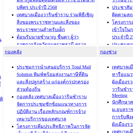
บพิตร ประจำปี 2568
ประชาสัมพ
เทศบาลเมืองวารินชำราบ ร่วมพิธีเชิญ
ติดตามสถ
สิ่งของพระราชทานและสิ่งของ
โครงการอ
พระราชทานสำหรับเด็ก
เข้าใจใน
ต้อนรับนายชำนาญ ชื่นตา ผู้ว่า
ประจำปี 2
น
ราชการจังหวัดอุบลราชธานี ตรวจ
ประชุมคณ
กองคลัง
ความเรียบร้อยของสถานที่ในการเตรี
กองช่าง
ความเสี่ย
ยมต้อนรับ พลเอกประยุทธ์ จันโอชา
ประจำปี 25
องคมนตรี
ประชุมทีมว
ประชุมการนำเสนอบริการ Total Mail
เทศบาลเม
สำนักทะเบียนท้องถิ่นเทศบาลเมือง
ชีวา สร้าง
Solution พิมพ์พร้อมส่งงานภาษีที่ดิน
หารือแนว
ก
วารินชำราบ ดำเนินการมอบทะเบียน
ขับเคลื่อ
และสิ่งปลูกสร้าง แก่องค์กรปกครอง
ผังเมืองร
ี
บ้าน ทร.14 และบัตรประจำตัว
“เมืองแห่ง
ส่วนท้องถิ่น
วารินชำร
Meeting
ประชาชนบุคคลประเภท 8 แก่บุคคลที่
กองคลัง เทศบาลเมืองวารินชำราบ
ติ
บทความ อื่นๆ ..
นักศึกษา
ได้รับการเพิ่มชื่อในทะเบียนบ้าน
จัดการประชุมซักซ้อมแนวทางการ
ม.อุบลรา
(ท.ร.14) กรณีคนไม่มีสัญชาติไทยได้รับ
ปฏิบัติงาน เรื่องหลักเกณฑ์การจ้าง
การรับฟั
อนุญาตให้มีถิ่นที่อยู่
เหมาบริการของเทศบาล
ผังเมือง
ประชุมคณะกรรมการประเมินผลการ
โครงการเพิ่มประสิทธิภาพในการจัด
เทศบาลเม