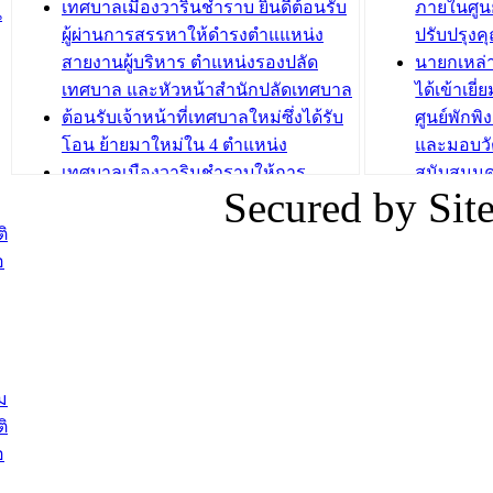
ถักทอผลิตภัณฑ์จากถุงพลาสติก)
ปรึกษาหาร
เทศบาลเมืองวารินชำราบ ยินดีต้อนรับ
ภายในศูนย
น
วัยขององค
ผู้ผ่านการสรรหาให้ดำรงตำแแหน่ง
ปรับปรุงค
บทความ อื่นๆ ...
สายงานผู้บริหาร ตำแหน่งรองปลัด
นายกเหล่
บทความ อื่นๆ ..
เทศบาล และหัวหน้าสำนักปลัดเทศบาล
ได้เข้าเยี
ต้อนรับเจ้าหน้าที่เทศบาลใหม่ซึ่งได้รับ
ศูนย์พักพ
โอน ย้ายมาใหม่ใน 4 ตำแหน่ง
และมอบวั
เทศบาลเมืองวารินชำราบให้การ
สนับสนุน
Secured by Si
ต้อนรับพนักงานเทศบาลผู้ผ่านการ
ภัยน้ำท่ว
สรรหาให้ดำรงตำแหน่งสายงานผู้
ภาพบรรย
ิ
บริหาร จำนวน 4 ท่าน
ยังชีพ ที
อ
ต้อนรับเจ้าหน้าที่เทศบาลใหม่ซึ่งได้รับ
ในวันที่ 9
โอน ย้ายมาใหม่ใน 2 ตำแหน่ง
ต้อนรับร้
รองนายกร
บทความ อื่นๆ ...
กระทรวงเ
ติดตามสถา
ม
อุบลราชธ
ิ
สส.กิตติ์
อ
สิริ และน