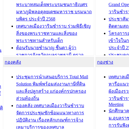
พระบาทสมเด็จพระบรมชนกาธิเบศร
Grand Ope
มหาภูมิพลอดุลยเดชมหาราช บรมนาถ
วารินชำร
บพิตร ประจำปี 2568
ประชาสัมพ
เทศบาลเมืองวารินชำราบ ร่วมพิธีเชิญ
ติดตามสถ
สิ่งของพระราชทานและสิ่งของ
โครงการอ
พระราชทานสำหรับเด็ก
เข้าใจใน
ต้อนรับนายชำนาญ ชื่นตา ผู้ว่า
ประจำปี 2
น
ราชการจังหวัดอุบลราชธานี ตรวจ
ประชุมคณ
กองคลัง
ความเรียบร้อยของสถานที่ในการเตรี
กองช่าง
ความเสี่ย
ยมต้อนรับ พลเอกประยุทธ์ จันโอชา
ประจำปี 25
องคมนตรี
ประชุมทีมว
ประชุมการนำเสนอบริการ Total Mail
เทศบาลเม
สำนักทะเบียนท้องถิ่นเทศบาลเมือง
ชีวา สร้าง
Solution พิมพ์พร้อมส่งงานภาษีที่ดิน
หารือแนว
ก
วารินชำราบ ดำเนินการมอบทะเบียน
ขับเคลื่อ
และสิ่งปลูกสร้าง แก่องค์กรปกครอง
ผังเมืองร
ี
บ้าน ทร.14 และบัตรประจำตัว
“เมืองแห่ง
ส่วนท้องถิ่น
วารินชำร
Meeting
ประชาชนบุคคลประเภท 8 แก่บุคคลที่
กองคลัง เทศบาลเมืองวารินชำราบ
ติ
บทความ อื่นๆ ..
นักศึกษา
ได้รับการเพิ่มชื่อในทะเบียนบ้าน
จัดการประชุมซักซ้อมแนวทางการ
ม.อุบลรา
(ท.ร.14) กรณีคนไม่มีสัญชาติไทยได้รับ
ปฏิบัติงาน เรื่องหลักเกณฑ์การจ้าง
การรับฟั
อนุญาตให้มีถิ่นที่อยู่
เหมาบริการของเทศบาล