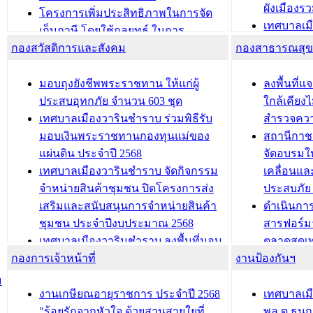
ผังเมือง
ประชุมคณะกรรมการประเมินผลการ
โครงการเพิ่มประสิทธิภาพในการจัด
เทศบาลเม
ควบคุมภายในของ สำนัก/กอง/
เก็บภาษี โดยใช้กลยุทธ์ ในการ
โครงการจ
โรงเรียน/ศูนย์พัฒนาเด็กเล็ก/สถานธนา
กองสวัสดิการและสังคม
พัฒนาการจัดเก็บรายได้ ประจำปี พ.ศ.
กองสาธารณสุ
สัญญาณบ
2568
นุบาล
เทศบาลเมืองวารินชำราบ ร่วมการ
เทศบาลเม
มอบถุงยังชีพพระราชทาน ให้แก่ผู้
ลงพื้นที
บทความ อื่นๆ ...
ประชุมวิชาการระดับนานาชาติและ
รับฟังควา
ประสบอุทกภัย จำนวน 603 ชุด
ใกล้เคียง
นิทรรศการด้านนวัตกรรมท้องถิ่น 2568
ผังเมืองร
เทศบาลเมืองวารินชำราบ ร่วมพิธีรับ
สำรวจคว
และรับรางวัลทีมนักวิจัยดีเด่นจาก
วารินชำราบ
มอบเงินพระราชทานกองทุนแม่ของ
สถานีกาชา
นวัตกรรมโครงการทะเบียนภาษีป้าย
เทศบาลเม
แผ่นดิน ประจำปี 2568
จัดอบรมให
ประชุมผู้เช่าอาคารพาณิชย์ บริเวณ
ซักซ้อมแ
เทศบาลเมืองวารินชำราบ จัดกิจกรรม
เคลื่อนแล
ถนนเกษมสุขและถนนประทุมเทพภักดี
ประโยชน์ใน
จำหน่ายสินค้าชุมชน ปิดโครงการส่ง
ประสบภัย 
เสริมและสนับสนุนการจำหน่ายสินค้า
ดำเนินกา
บทความ อื่นๆ ...
บทความ อื่นๆ ..
ชุมชน ประจำปีงบประมาณ 2568
สารฟอร์ม
เทศบาลเมืองวารินชำราบ ลงพื้นที่มอบ
ตลาดสดเทศ
กองการเจ้าหน้าที่
น้ำดื่มแก่ผู้พักอาศัย ณ ศูนย์พักพิง
งานป้องกันฯ
วารินชำร
ชั่วคราว
กิจกรรมส
ม
กองสวัสดิการสังคม เทศบาลเมือง
ถนนแก่เด
งานเกษียณอายุราชการ ประจำปี 2568
เทศบาลเม
วารินชำราบ จัดโครงการอบรมอาชีพ
เด็กเล็ก 
"ร้อยรักจากหัวใจ ด้วยสานสายใยที่
พล.ต.ธนกฤ