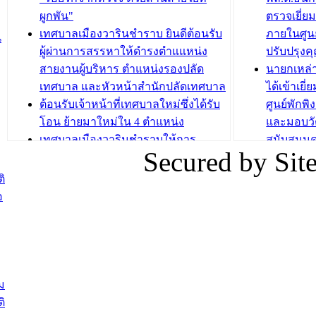
ระยะสั้น ประจำปี 2568 (หลักสูตรการ
เทศบาลเม
ผูกพัน"
ตรวจเยี่ย
ถักทอผลิตภัณฑ์จากถุงพลาสติก)
ปรึกษาหาร
เทศบาลเมืองวารินชำราบ ยินดีต้อนรับ
ภายในศูนย
น
วัยขององค
ผู้ผ่านการสรรหาให้ดำรงตำแแหน่ง
ปรับปรุงค
บทความ อื่นๆ ...
สายงานผู้บริหาร ตำแหน่งรองปลัด
นายกเหล่
บทความ อื่นๆ ..
เทศบาล และหัวหน้าสำนักปลัดเทศบาล
ได้เข้าเยี
ต้อนรับเจ้าหน้าที่เทศบาลใหม่ซึ่งได้รับ
ศูนย์พักพ
โอน ย้ายมาใหม่ใน 4 ตำแหน่ง
และมอบวั
เทศบาลเมืองวารินชำราบให้การ
สนับสนุน
Secured by Si
ต้อนรับพนักงานเทศบาลผู้ผ่านการ
ภัยน้ำท่ว
สรรหาให้ดำรงตำแหน่งสายงานผู้
ภาพบรรย
ิ
บริหาร จำนวน 4 ท่าน
ยังชีพ ที
อ
ต้อนรับเจ้าหน้าที่เทศบาลใหม่ซึ่งได้รับ
ในวันที่ 9
โอน ย้ายมาใหม่ใน 2 ตำแหน่ง
ต้อนรับร้
รองนายกร
บทความ อื่นๆ ...
กระทรวงเ
ติดตามสถา
ม
อุบลราชธ
ิ
สส.กิตติ์