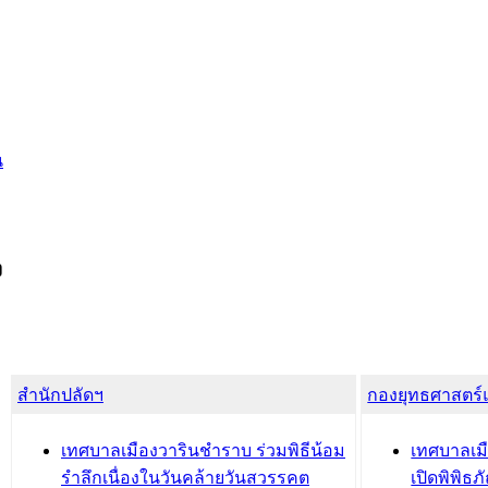
น
ง
สำนักปลัดฯ
กองยุทธศาสตร
เทศบาลเมืองวารินชำราบ ร่วมพิธีน้อม
เทศบาลเมื
รำลึกเนื่องในวันคล้ายวันสวรรคต
เปิดพิพิธ