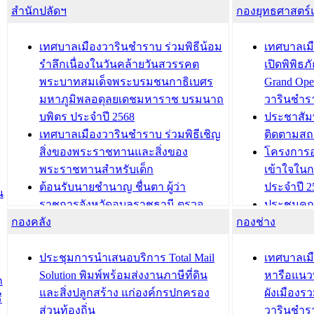
สำนักปลัดฯ
กองยุทธศาสตร
เทศบาลเมืองวารินชำราบ ร่วมพิธีน้อม
เทศบาลเมื
รำลึกเนื่องในวันคล้ายวันสวรรคต
เปิดพิพิธ
พระบาทสมเด็จพระบรมชนกาธิเบศร
Grand Ope
มหาภูมิพลอดุลยเดชมหาราช บรมนาถ
วารินชำร
บพิตร ประจำปี 2568
ประชาสัมพ
เทศบาลเมืองวารินชำราบ ร่วมพิธีเชิญ
ติดตามสถ
สิ่งของพระราชทานและสิ่งของ
โครงการอ
พระราชทานสำหรับเด็ก
เข้าใจใน
ต้อนรับนายชำนาญ ชื่นตา ผู้ว่า
ประจำปี 2
น
ราชการจังหวัดอุบลราชธานี ตรวจ
ประชุมคณ
กองคลัง
ความเรียบร้อยของสถานที่ในการเตรี
กองช่าง
ความเสี่ย
ยมต้อนรับ พลเอกประยุทธ์ จันโอชา
ประจำปี 25
องคมนตรี
ประชุมทีมว
ประชุมการนำเสนอบริการ Total Mail
เทศบาลเม
สำนักทะเบียนท้องถิ่นเทศบาลเมือง
ชีวา สร้าง
Solution พิมพ์พร้อมส่งงานภาษีที่ดิน
หารือแนว
ก
วารินชำราบ ดำเนินการมอบทะเบียน
ขับเคลื่อ
และสิ่งปลูกสร้าง แก่องค์กรปกครอง
ผังเมืองร
ี
บ้าน ทร.14 และบัตรประจำตัว
“เมืองแห่ง
ส่วนท้องถิ่น
วารินชำร