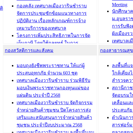
Meeting
ประชาชนบุคคลประเภท 8 แก่บุคคลที่
กองคลัง เทศบาลเมืองวารินชำราบ
ติ
บทความ อื่นๆ ..
นักศึกษา
ได้รับการเพิ่มชื่อในทะเบียนบ้าน
จัดการประชุมซักซ้อมแนวทางการ
ม.อุบลรา
(ท.ร.14) กรณีคนไม่มีสัญชาติไทยได้รับ
ปฏิบัติงาน เรื่องหลักเกณฑ์การจ้าง
การรับฟั
อนุญาตให้มีถิ่นที่อยู่
เหมาบริการของเทศบาล
ผังเมือง
ประชุมคณะกรรมการประเมินผลการ
โครงการเพิ่มประสิทธิภาพในการจัด
เทศบาลเม
ควบคุมภายในของ สำนัก/กอง/
เก็บภาษี โดยใช้กลยุทธ์ ในการ
โครงการจ
โรงเรียน/ศูนย์พัฒนาเด็กเล็ก/สถานธนา
กองสวัสดิการและสังคม
พัฒนาการจัดเก็บรายได้ ประจำปี พ.ศ.
กองสาธารณสุ
สัญญาณบ
2568
นุบาล
เทศบาลเมืองวารินชำราบ ร่วมการ
เทศบาลเม
มอบถุงยังชีพพระราชทาน ให้แก่ผู้
ลงพื้นที
บทความ อื่นๆ ...
ประชุมวิชาการระดับนานาชาติและ
รับฟังควา
ประสบอุทกภัย จำนวน 603 ชุด
ใกล้เคียง
นิทรรศการด้านนวัตกรรมท้องถิ่น 2568
ผังเมืองร
เทศบาลเมืองวารินชำราบ ร่วมพิธีรับ
สำรวจคว
และรับรางวัลทีมนักวิจัยดีเด่นจาก
วารินชำราบ
มอบเงินพระราชทานกองทุนแม่ของ
สถานีกาชา
นวัตกรรมโครงการทะเบียนภาษีป้าย
เทศบาลเม
แผ่นดิน ประจำปี 2568
จัดอบรมให
ประชุมผู้เช่าอาคารพาณิชย์ บริเวณ
ซักซ้อมแ
เทศบาลเมืองวารินชำราบ จัดกิจกรรม
เคลื่อนแล
ถนนเกษมสุขและถนนประทุมเทพภักดี
ประโยชน์ใน
จำหน่ายสินค้าชุมชน ปิดโครงการส่ง
ประสบภัย 
เสริมและสนับสนุนการจำหน่ายสินค้า
ดำเนินกา
บทความ อื่นๆ ...
บทความ อื่นๆ ..
ชุมชน ประจำปีงบประมาณ 2568
สารฟอร์ม
เทศบาลเมืองวารินชำราบ ลงพื้นที่มอบ
ตลาดสดเทศ