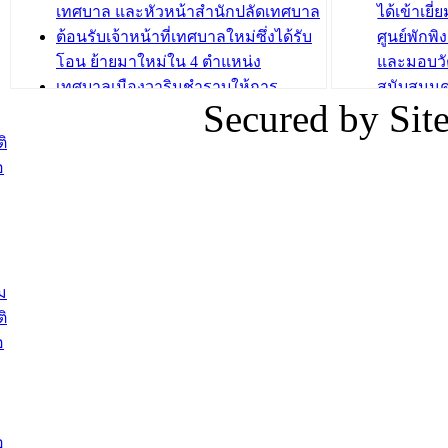
บทความ อื่นๆ ..
เทศบาล และหัวหน้าสำนักปลัดเทศบาล
ได้เข้าเยี
ต้อนรับเจ้าหน้าที่เทศบาลใหม่ซึ่งได้รับ
ศูนย์พักพ
โอน ย้ายมาใหม่ใน 4 ตำแหน่ง
และมอบวั
เทศบาลเมืองวารินชำราบให้การ
สนับสนุน
Secured by Si
ต้อนรับพนักงานเทศบาลผู้ผ่านการ
ภัยน้ำท่ว
สรรหาให้ดำรงตำแหน่งสายงานผู้
ภาพบรรย
ิ
บริหาร จำนวน 4 ท่าน
ยังชีพ ที
อ
ต้อนรับเจ้าหน้าที่เทศบาลใหม่ซึ่งได้รับ
ในวันที่ 9
โอน ย้ายมาใหม่ใน 2 ตำแหน่ง
ต้อนรับร้
รองนายกร
บทความ อื่นๆ ...
กระทรวงเ
ติดตามสถา
ม
อุบลราชธ
ิ
สส.กิตติ์
อ
สิริ และน
ยังชีพมาม
ท่วมในพื้
อ