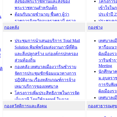
สิ่งของพระราชทานและสิ่งของ
โครงการอ
พระราชทานสำหรับเด็ก
เข้าใจใน
ต้อนรับนายชำนาญ ชื่นตา ผู้ว่า
ประจำปี 2
น
ราชการจังหวัดอุบลราชธานี ตรวจ
ประชุมคณ
กองคลัง
ความเรียบร้อยของสถานที่ในการเตรี
กองช่าง
ความเสี่ย
ยมต้อนรับ พลเอกประยุทธ์ จันโอชา
ประจำปี 25
องคมนตรี
ประชุมทีมว
ประชุมการนำเสนอบริการ Total Mail
เทศบาลเม
สำนักทะเบียนท้องถิ่นเทศบาลเมือง
ชีวา สร้าง
Solution พิมพ์พร้อมส่งงานภาษีที่ดิน
หารือแนว
ก
วารินชำราบ ดำเนินการมอบทะเบียน
ขับเคลื่อ
และสิ่งปลูกสร้าง แก่องค์กรปกครอง
ผังเมืองร
ี
บ้าน ทร.14 และบัตรประจำตัว
“เมืองแห่ง
ส่วนท้องถิ่น
วารินชำร
Meeting
ประชาชนบุคคลประเภท 8 แก่บุคคลที่
กองคลัง เทศบาลเมืองวารินชำราบ
ติ
บทความ อื่นๆ ..
นักศึกษา
ได้รับการเพิ่มชื่อในทะเบียนบ้าน
จัดการประชุมซักซ้อมแนวทางการ
ม.อุบลรา
(ท.ร.14) กรณีคนไม่มีสัญชาติไทยได้รับ
ปฏิบัติงาน เรื่องหลักเกณฑ์การจ้าง
การรับฟั
อนุญาตให้มีถิ่นที่อยู่
เหมาบริการของเทศบาล
ผังเมือง
ประชุมคณะกรรมการประเมินผลการ
โครงการเพิ่มประสิทธิภาพในการจัด
เทศบาลเม
ควบคุมภายในของ สำนัก/กอง/
เก็บภาษี โดยใช้กลยุทธ์ ในการ
โครงการจ
โรงเรียน/ศูนย์พัฒนาเด็กเล็ก/สถานธนา
กองสวัสดิการและสังคม
พัฒนาการจัดเก็บรายได้ ประจำปี พ.ศ.
กองสาธารณสุ
สัญญาณบ
2568
นุบาล