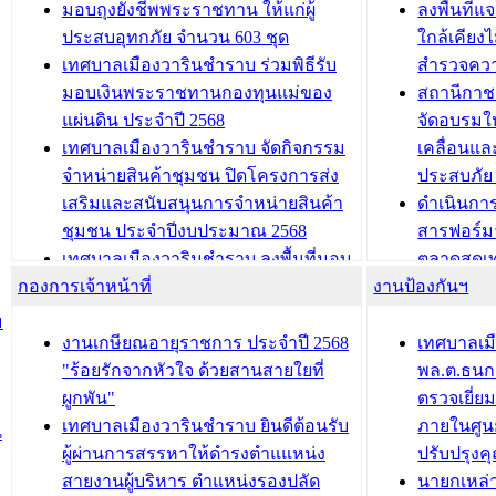
เทศบาลเมืองวารินชำราบ ร่วมการ
เทศบาลเม
มอบถุงยังชีพพระราชทาน ให้แก่ผู้
ลงพื้นที
บทความ อื่นๆ ...
ประชุมวิชาการระดับนานาชาติและ
รับฟังควา
ประสบอุทกภัย จำนวน 603 ชุด
ใกล้เคียง
นิทรรศการด้านนวัตกรรมท้องถิ่น 2568
ผังเมืองร
เทศบาลเมืองวารินชำราบ ร่วมพิธีรับ
สำรวจคว
และรับรางวัลทีมนักวิจัยดีเด่นจาก
วารินชำราบ
มอบเงินพระราชทานกองทุนแม่ของ
สถานีกาชา
นวัตกรรมโครงการทะเบียนภาษีป้าย
เทศบาลเม
แผ่นดิน ประจำปี 2568
จัดอบรมให
ประชุมผู้เช่าอาคารพาณิชย์ บริเวณ
ซักซ้อมแ
เทศบาลเมืองวารินชำราบ จัดกิจกรรม
เคลื่อนแล
ถนนเกษมสุขและถนนประทุมเทพภักดี
ประโยชน์ใน
จำหน่ายสินค้าชุมชน ปิดโครงการส่ง
ประสบภัย 
เสริมและสนับสนุนการจำหน่ายสินค้า
ดำเนินกา
บทความ อื่นๆ ...
บทความ อื่นๆ ..
ชุมชน ประจำปีงบประมาณ 2568
สารฟอร์ม
เทศบาลเมืองวารินชำราบ ลงพื้นที่มอบ
ตลาดสดเทศ
กองการเจ้าหน้าที่
น้ำดื่มแก่ผู้พักอาศัย ณ ศูนย์พักพิง
งานป้องกันฯ
วารินชำร
ชั่วคราว
กิจกรรมส
ม
กองสวัสดิการสังคม เทศบาลเมือง
ถนนแก่เด
งานเกษียณอายุราชการ ประจำปี 2568
เทศบาลเม
วารินชำราบ จัดโครงการอบรมอาชีพ
เด็กเล็ก 
"ร้อยรักจากหัวใจ ด้วยสานสายใยที่
พล.ต.ธนกฤ
ระยะสั้น ประจำปี 2568 (หลักสูตรการ
เทศบาลเม
ผูกพัน"
ตรวจเยี่ย
ถักทอผลิตภัณฑ์จากถุงพลาสติก)
ปรึกษาหาร
เทศบาลเมืองวารินชำราบ ยินดีต้อนรับ
ภายในศูนย
น
วัยขององค
ผู้ผ่านการสรรหาให้ดำรงตำแแหน่ง
ปรับปรุงค
บทความ อื่นๆ ...
สายงานผู้บริหาร ตำแหน่งรองปลัด
นายกเหล่