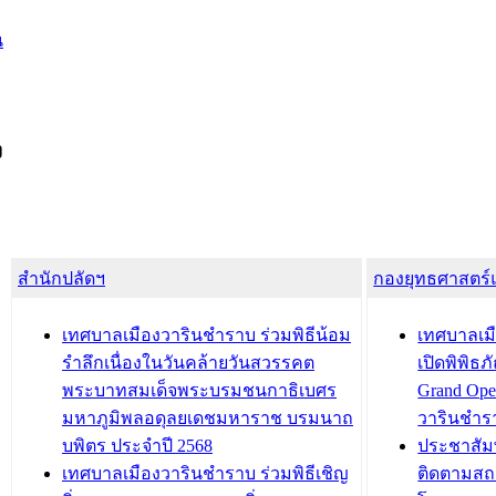
น
ง
สำนักปลัดฯ
กองยุทธศาสตร
เทศบาลเมืองวารินชำราบ ร่วมพิธีน้อม
เทศบาลเมื
รำลึกเนื่องในวันคล้ายวันสวรรคต
เปิดพิพิธ
พระบาทสมเด็จพระบรมชนกาธิเบศร
Grand Ope
มหาภูมิพลอดุลยเดชมหาราช บรมนาถ
วารินชำร
บพิตร ประจำปี 2568
ประชาสัมพ
เทศบาลเมืองวารินชำราบ ร่วมพิธีเชิญ
ติดตามสถ