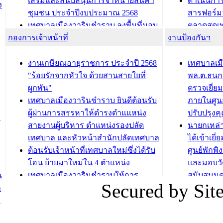
เสริมและสนับสนุนการจำหน่ายสินค้า
ดำเนินกา
บทความ อื่นๆ ...
บทความ อื่นๆ ..
ง
ชุมชน ประจำปีงบประมาณ 2568
สารฟอร์ม
เทศบาลเมืองวารินชำราบ ลงพื้นที่มอบ
ตลาดสดเทศ
กองการเจ้าหน้าที่
น้ำดื่มแก่ผู้พักอาศัย ณ ศูนย์พักพิง
งานป้องกันฯ
วารินชำร
ชั่วคราว
กิจกรรมส
กองสวัสดิการสังคม เทศบาลเมือง
ถนนแก่เด
งานเกษียณอายุราชการ ประจำปี 2568
เทศบาลเม
วารินชำราบ จัดโครงการอบรมอาชีพ
เด็กเล็ก 
"ร้อยรักจากหัวใจ ด้วยสานสายใยที่
พล.ต.ธนกฤ
ระยะสั้น ประจำปี 2568 (หลักสูตรการ
เทศบาลเม
ผูกพัน"
ตรวจเยี่ย
ถักทอผลิตภัณฑ์จากถุงพลาสติก)
ปรึกษาหาร
เทศบาลเมืองวารินชำราบ ยินดีต้อนรับ
ภายในศูนย
วัยขององค
ผู้ผ่านการสรรหาให้ดำรงตำแแหน่ง
ปรับปรุงค
ม
บทความ อื่นๆ ...
สายงานผู้บริหาร ตำแหน่งรองปลัด
นายกเหล่
บทความ อื่นๆ ..
เทศบาล และหัวหน้าสำนักปลัดเทศบาล
ได้เข้าเยี
ต้อนรับเจ้าหน้าที่เทศบาลใหม่ซึ่งได้รับ
ศูนย์พักพ
โอน ย้ายมาใหม่ใน 4 ตำแหน่ง
และมอบวั
เทศบาลเมืองวารินชำราบให้การ
สนับสนุน
น
Secured by Si
ต้อนรับพนักงานเทศบาลผู้ผ่านการ
ภัยน้ำท่ว
ล
สรรหาให้ดำรงตำแหน่งสายงานผู้
ภาพบรรย
ง
บริหาร จำนวน 4 ท่าน
ยังชีพ ที