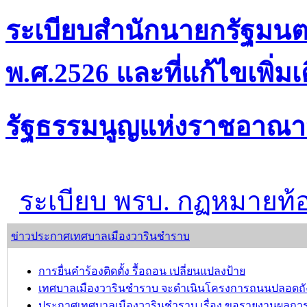
ระเบียบสำนักนายกรัฐมนต
พ.ศ.2526 และที่แก้ไขเพิ่มเ
รัฐธรรมนูญแห่งราชอาณา
ระเบียบ พรบ. กฏหมายท้อ
ข่าวประกาศเทศบาลเมืองวารินชำราบ
การยื่นคำร้องติดตั้ง รื้อถอน เปลี่ยนแปลงป้าย
เทศบาลเมืองวารินชำราบ จะดำเนินโครงการถนนปลอดถังขยะ เ
ประกาศเทศบาลเมืองวารินชำราบ เรื่อง ขอรายงานผลกา