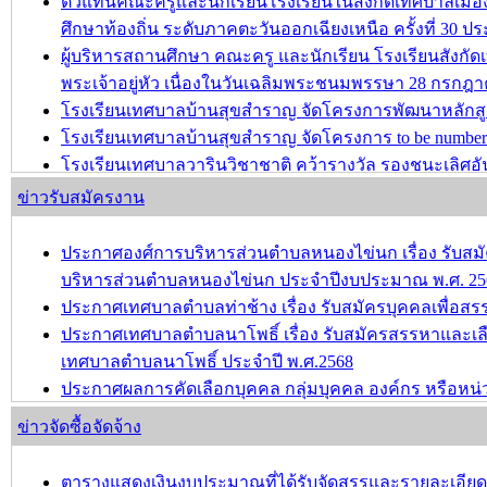
ตัวแทนคณะครูและนักเรียนโรงเรียนในสังกัดเทศบาลเม
ศึกษาท้องถิ่น ระดับภาคตะวันออกเฉียงเหนือ ครั้งที่ 30 ปร
ผู้บริหารสถานศึกษา คณะครู และนักเรียน โรงเรียนสังก
พระเจ้าอยู่หัว เนื่องในวันเฉลิมพระชนมพรรษา 28 กรกฎ
โรงเรียนเทศบาลบ้านสุขสำราญ จัดโครงการพัฒนาหลักส
โรงเรียนเทศบาลบ้านสุขสำราญ จัดโครงการ to be number 
โรงเรียนเทศบาลวารินวิชาชาติ คว้ารางวัล รองชนะเลิศอัน
อายุไม่เกิน 12 ปี ครั้งที่ 2 ประจำปีการศึกษา 2567
ข่าวรับสมัครงาน
บทความ อื่นๆ ...
ประกาศองศ์การบริหารส่วนตำบลหนองไข่นก เรื่อง รับสมัค
บริหารส่วนตำบลหนองไข่นก ประจำปีงบประมาณ พ.ศ. 25
ประกาศเทศบาลตำบลท่าช้าง เรื่อง รับสมัครบุคคลเพื่อ
ประกาศเทศบาลตำบลนาโพธิ์ เรื่อง รับสมัครสรรหาและเล
เทศบาลตำบลนาโพธิ์ ประจำปี พ.ศ.2568
ประกาศผลการคัดเลือกบุคคล กลุ่มบุคคล องค์กร หรือหน่
วัฒนธรรม ประจำปี พ.ศ.2568
ข่าวจัดซื้อจัดจ้าง
ขอความอนุเคราะห์ประชาสัมพันธ์การรับสมัครเพื่อคัดเลือ
เสริมและรักษามรดกภูมิปัญญาทางวัฒนธรรม ประจำปี พ.
ตารางแสดงเงินงบประมาณที่ได้รับจัดสรรและรายละเอียดค่าใ