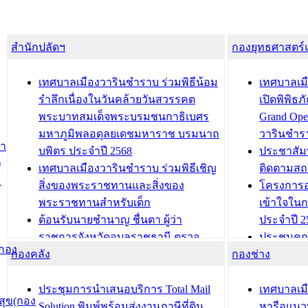
สำนักปลัดฯ
กองยุทธศาสตร
เทศบาลเมืองวารินชำราบ ร่วมพิธีน้อม
เทศบาลเมื
รำลึกเนื่องในวันคล้ายวันสวรรคต
เปิดพิพิธ
พระบาทสมเด็จพระบรมชนกาธิเบศร
Grand Ope
มหาภูมิพลอดุลยเดชมหาราช บรมนาถ
วารินชำร
สำ
บพิตร ประจำปี 2568
ประชาสัมพ
)
เทศบาลเมืองวารินชำราบ ร่วมพิธีเชิญ
ติดตามสถ
ะ
สิ่งของพระราชทานและสิ่งของ
โครงการอ
พระราชทานสำหรับเด็ก
เข้าใจใน
ต้อนรับนายชำนาญ ชื่นตา ผู้ว่า
ประจำปี 2
ราชการจังหวัดอุบลราชธานี ตรวจ
ประชุมคณ
(กอง
กองคลัง
ความเรียบร้อยของสถานที่ในการเตรี
กองช่าง
ความเสี่ย
ยมต้อนรับ พลเอกประยุทธ์ จันโอชา
ประจำปี 25
องคมนตรี
ประชุมทีมว
ประชุมการนำเสนอบริการ Total Mail
เทศบาลเม
ุข(กอง
สำนักทะเบียนท้องถิ่นเทศบาลเมือง
ชีวา สร้าง
Solution พิมพ์พร้อมส่งงานภาษีที่ดิน
หารือแนว