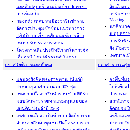
วารินชำราบ ดำเนินการมอบทะเบียน
ขับเคลื่อ
และสิ่งปลูกสร้าง แก่องค์กรปกครอง
ผังเมืองร
บ้าน ทร.14 และบัตรประจำตัว
“เมืองแห่ง
ส่วนท้องถิ่น
วารินชำร
Meeting
ประชาชนบุคคลประเภท 8 แก่บุคคลที่
กองคลัง เทศบาลเมืองวารินชำราบ
บทความ อื่นๆ ..
นักศึกษา
ได้รับการเพิ่มชื่อในทะเบียนบ้าน
จัดการประชุมซักซ้อมแนวทางการ
ม.อุบลรา
(ท.ร.14) กรณีคนไม่มีสัญชาติไทยได้รับ
ปฏิบัติงาน เรื่องหลักเกณฑ์การจ้าง
การรับฟั
อนุญาตให้มีถิ่นที่อยู่
เหมาบริการของเทศบาล
ผังเมือง
ประชุมคณะกรรมการประเมินผลการ
โครงการเพิ่มประสิทธิภาพในการจัด
เทศบาลเม
ควบคุมภายในของ สำนัก/กอง/
เก็บภาษี โดยใช้กลยุทธ์ ในการ
โครงการจ
โรงเรียน/ศูนย์พัฒนาเด็กเล็ก/สถานธนา
กองสวัสดิการและสังคม
พัฒนาการจัดเก็บรายได้ ประจำปี พ.ศ.
กองสาธารณสุ
สัญญาณบ
2568
นุบาล
เทศบาลเมืองวารินชำราบ ร่วมการ
เทศบาลเม
มอบถุงยังชีพพระราชทาน ให้แก่ผู้
ลงพื้นที
บทความ อื่นๆ ...
ประชุมวิชาการระดับนานาชาติและ
รับฟังควา
ประสบอุทกภัย จำนวน 603 ชุด
ใกล้เคียง
นิทรรศการด้านนวัตกรรมท้องถิ่น 2568
ผังเมืองร
เทศบาลเมืองวารินชำราบ ร่วมพิธีรับ
สำรวจคว
และรับรางวัลทีมนักวิจัยดีเด่นจาก
วารินชำราบ
มอบเงินพระราชทานกองทุนแม่ของ
สถานีกาชา
นวัตกรรมโครงการทะเบียนภาษีป้าย
เทศบาลเม
แผ่นดิน ประจำปี 2568
จัดอบรมให
ประชุมผู้เช่าอาคารพาณิชย์ บริเวณ
ซักซ้อมแ
เทศบาลเมืองวารินชำราบ จัดกิจกรรม
เคลื่อนแล
ถนนเกษมสุขและถนนประทุมเทพภักดี
ประโยชน์ใน
จำหน่ายสินค้าชุมชน ปิดโครงการส่ง
ประสบภัย 