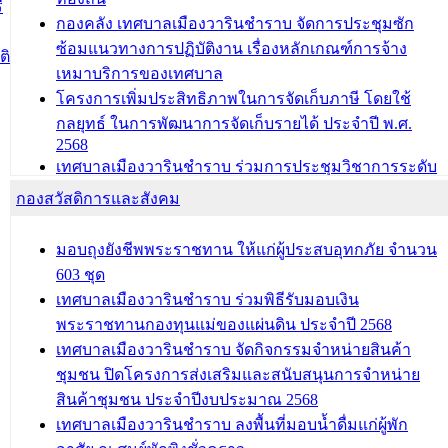
ี
สำนัก/กอง/โรงเรียน/ศูนย์พัฒนาเด็กเล็ก/สถานธนานุบาล
กองคลัง เทศบาลเมืองวารินชำราบ จัดการประชุมซัก
ซ้อมแนวทางการปฏิบัติงาน เรื่องหลักเกณฑ์การจ้าง
บทความ อื่นๆ ...
ติ
เหมาบริการของเทศบาล
โครงการเพิ่มประสิทธิภาพในการจัดเก็บภาษี โดยใช้
กลยุทธ์ ในการพัฒนาการจัดเก็บรายได้ ประจำปี พ.ศ.
2568
เทศบาลเมืองวารินชำราบ ร่วมการประชุมวิชาการระดับ
นานาชาติและนิทรรศการด้านนวัตกรรมท้องถิ่น 2568
กองสวัสดิการและสังคม
และรับรางวัลทีมนักวิจัยดีเด่นจากนวัตกรรมโครงการ
ทะเบียนภาษีป้าย
มอบถุงยังชีพพระราชทาน ให้แก่ผู้ประสบอุทกภัย จำนวน
ประชุมผู้เช่าอาคารพาณิชย์ บริเวณถนนเกษมสุขและ
603 ชุด
ถนนประทุมเทพภักดี
เทศบาลเมืองวารินชำราบ ร่วมพิธีรับมอบเงิน
พระราชทานกองทุนแม่ของแผ่นดิน ประจำปี 2568
บทความ อื่นๆ ...
เทศบาลเมืองวารินชำราบ จัดกิจกรรมจำหน่ายสินค้า
ชุมชน ปิดโครงการส่งเสริมและสนับสนุนการจำหน่าย
สินค้าชุมชน ประจำปีงบประมาณ 2568
เทศบาลเมืองวารินชำราบ ลงพื้นที่มอบน้ำดื่มแก่ผู้พัก