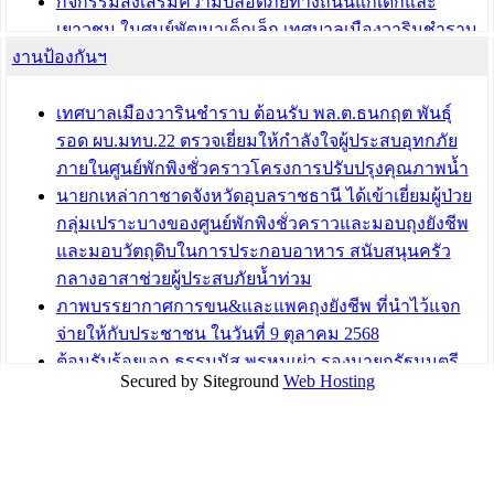
กิจกรรมส่งเสริมความปลอดภัยทางถนนแก่เด็กและ
เยาวชน ในศูนย์พัฒนาเด็กเล็ก เทศบาลเมืองวารินชำราบ
งานป้องกันฯ
เทศบาลเมืองวารินชำราบ ร่วมประชุมปรึกษาหารือการ
ขับเคลื่อนสังคมผู้สูงวัยขององค์กรปกครองส่วนท้องถิ่น
เทศบาลเมืองวารินชำราบ ต้อนรับ พล.ต.ธนกฤต พันธุ์
บทความ อื่นๆ ...
รอด ผบ.มทบ.22 ตรวจเยี่ยมให้กำลังใจผู้ประสบอุทกภัย
ภายในศูนย์พักพิงชั่วคราวโครงการปรับปรุงคุณภาพน้ำ
นายกเหล่ากาชาดจังหวัดอุบลราชธานี ได้เข้าเยี่ยมผู้ป่วย
กลุ่มเปราะบางของศูนย์พักพิงชั่วคราวและมอบถุงยังชีพ
และมอบวัตถุดิบในการประกอบอาหาร สนับสนุนครัว
กลางอาสาช่วยผู้ประสบภัยน้ำท่วม
ภาพบรรยากาศการขน&และแพคถุงยังชีพ ที่นำไว้แจก
จ่ายให้กับประชาชน ในวันที่ 9 ตุลาคม 2568
ต้อนรับร้อยเอก ธรรมนัส พรหมเผ่า รองนายกรัฐมนตรี
Secured by Siteground
Web Hosting
และรัฐมนตรีว่าการกระทรวงเกษตรและสหกรณ์ ลงพื้นที่
ติดตามสถานการณ์น้ำในพื้นที่จังหวัดอุบลราชธานี
สส.กิตติ์ธัญญา วาจาดี ร่วมกับ บ.แสนสิริ และนายก
อบจ.สุราษฎร์ธานี นำถุงยังชีพมามอบให้แก่ผู้ได้รับผลกระ