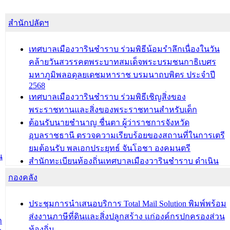
สำนักปลัดฯ
เทศบาลเมืองวารินชำราบ ร่วมพิธีน้อมรำลึกเนื่องในวัน
คล้ายวันสวรรคตพระบาทสมเด็จพระบรมชนกาธิเบศร
มหาภูมิพลอดุลยเดชมหาราช บรมนาถบพิตร ประจำปี
2568
เทศบาลเมืองวารินชำราบ ร่วมพิธีเชิญสิ่งของ
พระราชทานและสิ่งของพระราชทานสำหรับเด็ก
ต้อนรับนายชำนาญ ชื่นตา ผู้ว่าราชการจังหวัด
อุบลราชธานี ตรวจความเรียบร้อยของสถานที่ในการเตรี
ยมต้อนรับ พลเอกประยุทธ์ จันโอชา องคมนตรี
น
สำนักทะเบียนท้องถิ่นเทศบาลเมืองวารินชำราบ ดำเนิน
การมอบทะเบียนบ้าน ทร.14 และบัตรประจำตัวประชาชน
กองคลัง
บุคคลประเภท 8 แก่บุคคลที่ได้รับการเพิ่มชื่อในทะเบียน
บ้าน (ท.ร.14) กรณีคนไม่มีสัญชาติไทยได้รับอนุญาตให้มี
ประชุมการนำเสนอบริการ Total Mail Solution พิมพ์พร้อม
ถิ่นที่อยู่
ส่งงานภาษีที่ดินและสิ่งปลูกสร้าง แก่องค์กรปกครองส่วน
ก
ประชุมคณะกรรมการประเมินผลการควบคุมภายในของ
ท้องถิ่น