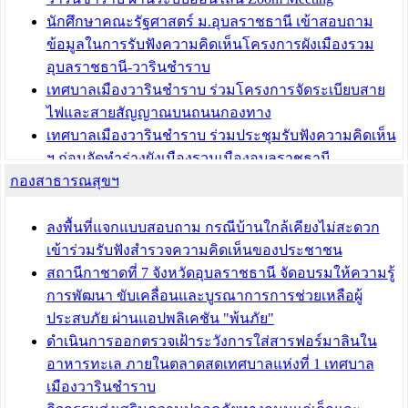
นักศึกษาคณะรัฐศาสตร์ ม.อุบลราชธานี เข้าสอบถาม
ข้อมูลในการรับฟังความคิดเห็นโครงการผังเมืองรวม
อุบลราชธานี-วารินชำราบ
เทศบาลเมืองวารินชำราบ ร่วมโครงการจัดระเบียบสาย
ไฟและสายสัญญาณบนถนนกองทาง
เทศบาลเมืองวารินชำราบ ร่วมประชุมรับฟังความคิดเห็น
ฯ ก่อนจัดทำร่างผังเมืองรวมเมืองอุบลราชธานี -
กองสาธารณสุขฯ
วารินชำราบ ครั้งที่ 3
เทศบาลเมืองวารินชำราบ ร่วมประชุมซักซ้อมแนวทาง
การขออนุญาตเข้าทำประโยชน์ในพื้นที่ป่าไม้
ลงพื้นที่แจกแบบสอบถาม กรณีบ้านใกล้เคียงไม่สะดวก
เข้าร่วมรับฟังสำรวจความคิดเห็นของประชาชน
บทความ อื่นๆ ...
สถานีกาชาดที่ 7 จังหวัดอุบลราชธานี จัดอบรมให้ความรู้
การพัฒนา ขับเคลื่อนและบูรณาการการช่วยเหลือผู้
ประสบภัย ผ่านแอปพลิเคชัน "พ้นภัย"
ดำเนินการออกตรวจเฝ้าระวังการใส่สารฟอร์มาลินใน
อาหารทะเล ภายในตลาดสดเทศบาลแห่งที่ 1 เทศบาล
เมืองวารินชำราบ