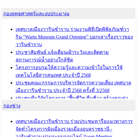
กองยุทธศาสตร์และงบประมาณ
เทศบาลเมืองวารินชำราบ ร่วมงานพิธีเปิดพิพิธภัณฑ์วา
ริน “Warin Museum Grand Opening” บอกเล่าเรื่องราวของ
วารินชำราบ
ประชาสัมพันธ์ แจ้งเตือนเฝ้าระวังและติดตาม
สถานการณ์น้ำอย่างใกล้ชิด
โครงการอบรมให้ความรู้และความเข้าใจในการใช้
เทคโนโลยีสารสนเทศ ประจำปี 2568
ประชุมคณะกรรมการบริหารจัดการความเสี่ยง เทศบาล
เมืองวารินชำราบ ประจำปี 2568 ครั้งที่ 3/2568
ประชุมทีมวิจัยโครงการ “ฟื้นชีวิต คืนชีวา สร้างคุณค่า
กองช่าง
เมืองวาริน” เพื่อร่วมขับเคลื่อนเมืองวารินชำราบให้เป็น
“เมืองแห่งการเรียนรู้”
เทศบาลเมืองวารินชำราบ ร่วมประชุมหารือแนวทางการ
บทความ อื่นๆ ...
จัดทำโครงการผังเมืองรวมเมืองอุบลราชธานี -
วารินชำราบ ผ่านระบบออนไลน์ Zoom Meeting