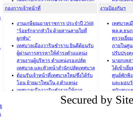
เทศบาลเมืองวารินชำราบ ลงพื้นที่มอบ
ตลาดสดเทศ
กองการเจ้าหน้าที่
น้ำดื่มแก่ผู้พักอาศัย ณ ศูนย์พักพิง
งานป้องกันฯ
วารินชำร
ชั่วคราว
กิจกรรมส
ม
กองสวัสดิการสังคม เทศบาลเมือง
ถนนแก่เด
งานเกษียณอายุราชการ ประจำปี 2568
เทศบาลเม
วารินชำราบ จัดโครงการอบรมอาชีพ
เด็กเล็ก 
"ร้อยรักจากหัวใจ ด้วยสานสายใยที่
พล.ต.ธนกฤ
ระยะสั้น ประจำปี 2568 (หลักสูตรการ
เทศบาลเม
ผูกพัน"
ตรวจเยี่ย
ถักทอผลิตภัณฑ์จากถุงพลาสติก)
ปรึกษาหาร
เทศบาลเมืองวารินชำราบ ยินดีต้อนรับ
ภายในศูนย
น
วัยขององค
ผู้ผ่านการสรรหาให้ดำรงตำแแหน่ง
ปรับปรุงค
บทความ อื่นๆ ...
สายงานผู้บริหาร ตำแหน่งรองปลัด
นายกเหล่
บทความ อื่นๆ ..
เทศบาล และหัวหน้าสำนักปลัดเทศบาล
ได้เข้าเยี
ต้อนรับเจ้าหน้าที่เทศบาลใหม่ซึ่งได้รับ
ศูนย์พักพ
โอน ย้ายมาใหม่ใน 4 ตำแหน่ง
และมอบวั
เทศบาลเมืองวารินชำราบให้การ
สนับสนุน
Secured by Si
ต้อนรับพนักงานเทศบาลผู้ผ่านการ
ภัยน้ำท่ว
สรรหาให้ดำรงตำแหน่งสายงานผู้
ภาพบรรย
ิ
บริหาร จำนวน 4 ท่าน
ยังชีพ ที
อ
ต้อนรับเจ้าหน้าที่เทศบาลใหม่ซึ่งได้รับ
ในวันที่ 9
โอน ย้ายมาใหม่ใน 2 ตำแหน่ง
ต้อนรับร้