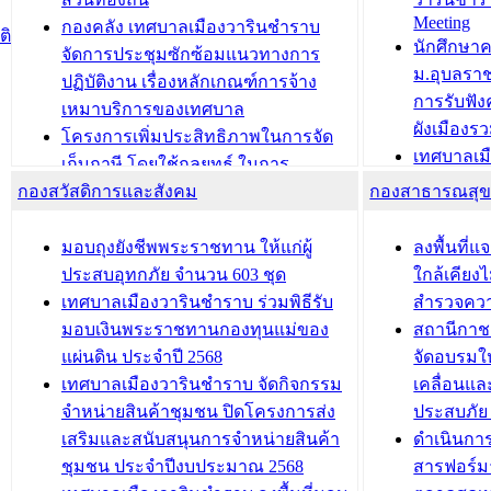
Meeting
ประชาชนบุคคลประเภท 8 แก่บุคคลที่
กองคลัง เทศบาลเมืองวารินชำราบ
ติ
บทความ อื่นๆ ..
นักศึกษา
ได้รับการเพิ่มชื่อในทะเบียนบ้าน
จัดการประชุมซักซ้อมแนวทางการ
ม.อุบลรา
(ท.ร.14) กรณีคนไม่มีสัญชาติไทยได้รับ
ปฏิบัติงาน เรื่องหลักเกณฑ์การจ้าง
การรับฟั
อนุญาตให้มีถิ่นที่อยู่
เหมาบริการของเทศบาล
ผังเมือง
ประชุมคณะกรรมการประเมินผลการ
โครงการเพิ่มประสิทธิภาพในการจัด
เทศบาลเม
ควบคุมภายในของ สำนัก/กอง/
เก็บภาษี โดยใช้กลยุทธ์ ในการ
โครงการจ
โรงเรียน/ศูนย์พัฒนาเด็กเล็ก/สถานธนา
กองสวัสดิการและสังคม
พัฒนาการจัดเก็บรายได้ ประจำปี พ.ศ.
กองสาธารณสุ
สัญญาณบ
2568
นุบาล
เทศบาลเมืองวารินชำราบ ร่วมการ
เทศบาลเม
มอบถุงยังชีพพระราชทาน ให้แก่ผู้
ลงพื้นที
บทความ อื่นๆ ...
ประชุมวิชาการระดับนานาชาติและ
รับฟังควา
ประสบอุทกภัย จำนวน 603 ชุด
ใกล้เคียง
นิทรรศการด้านนวัตกรรมท้องถิ่น 2568
ผังเมืองร
เทศบาลเมืองวารินชำราบ ร่วมพิธีรับ
สำรวจคว
และรับรางวัลทีมนักวิจัยดีเด่นจาก
วารินชำราบ
มอบเงินพระราชทานกองทุนแม่ของ
สถานีกาชา
นวัตกรรมโครงการทะเบียนภาษีป้าย
เทศบาลเม
แผ่นดิน ประจำปี 2568
จัดอบรมให
ประชุมผู้เช่าอาคารพาณิชย์ บริเวณ
ซักซ้อมแ
เทศบาลเมืองวารินชำราบ จัดกิจกรรม
เคลื่อนแล
ถนนเกษมสุขและถนนประทุมเทพภักดี
ประโยชน์ใน
จำหน่ายสินค้าชุมชน ปิดโครงการส่ง
ประสบภัย 
เสริมและสนับสนุนการจำหน่ายสินค้า
ดำเนินกา
บทความ อื่นๆ ...
บทความ อื่นๆ ..
ชุมชน ประจำปีงบประมาณ 2568
สารฟอร์ม