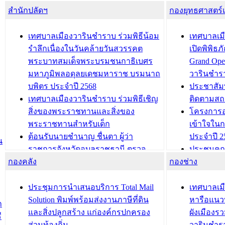
สำนักปลัดฯ
กองยุทธศาสตร
เทศบาลเมืองวารินชำราบ ร่วมพิธีน้อม
เทศบาลเมื
รำลึกเนื่องในวันคล้ายวันสวรรคต
เปิดพิพิธ
พระบาทสมเด็จพระบรมชนกาธิเบศร
Grand Ope
มหาภูมิพลอดุลยเดชมหาราช บรมนาถ
วารินชำร
บพิตร ประจำปี 2568
ประชาสัมพ
เทศบาลเมืองวารินชำราบ ร่วมพิธีเชิญ
ติดตามสถ
สิ่งของพระราชทานและสิ่งของ
โครงการอ
พระราชทานสำหรับเด็ก
เข้าใจใน
ต้อนรับนายชำนาญ ชื่นตา ผู้ว่า
ประจำปี 2
น
ราชการจังหวัดอุบลราชธานี ตรวจ
ประชุมคณ
กองคลัง
ความเรียบร้อยของสถานที่ในการเตรี
กองช่าง
ความเสี่ย
ยมต้อนรับ พลเอกประยุทธ์ จันโอชา
ประจำปี 25
องคมนตรี
ประชุมทีมว
ประชุมการนำเสนอบริการ Total Mail
เทศบาลเม
สำนักทะเบียนท้องถิ่นเทศบาลเมือง
ชีวา สร้าง
Solution พิมพ์พร้อมส่งงานภาษีที่ดิน
หารือแนว
ก
วารินชำราบ ดำเนินการมอบทะเบียน
ขับเคลื่อ
และสิ่งปลูกสร้าง แก่องค์กรปกครอง
ผังเมืองร
ี
บ้าน ทร.14 และบัตรประจำตัว
“เมืองแห่ง
ส่วนท้องถิ่น
วารินชำร