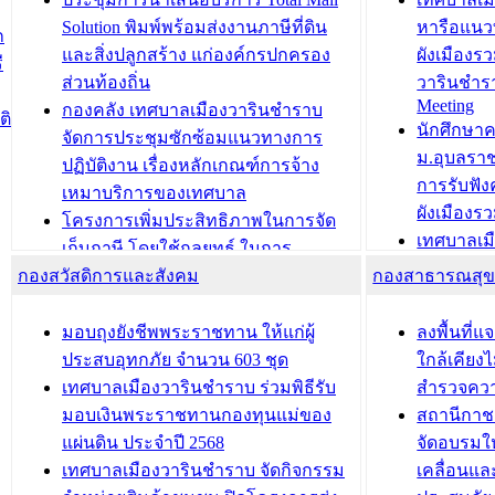
สำนักทะเบียนท้องถิ่นเทศบาลเมือง
ชีวา สร้าง
Solution พิมพ์พร้อมส่งงานภาษีที่ดิน
หารือแนว
ก
วารินชำราบ ดำเนินการมอบทะเบียน
ขับเคลื่อ
และสิ่งปลูกสร้าง แก่องค์กรปกครอง
ผังเมืองร
ี
บ้าน ทร.14 และบัตรประจำตัว
“เมืองแห่ง
ส่วนท้องถิ่น
วารินชำร
Meeting
ประชาชนบุคคลประเภท 8 แก่บุคคลที่
กองคลัง เทศบาลเมืองวารินชำราบ
ติ
บทความ อื่นๆ ..
นักศึกษา
ได้รับการเพิ่มชื่อในทะเบียนบ้าน
จัดการประชุมซักซ้อมแนวทางการ
ม.อุบลรา
(ท.ร.14) กรณีคนไม่มีสัญชาติไทยได้รับ
ปฏิบัติงาน เรื่องหลักเกณฑ์การจ้าง
การรับฟั
อนุญาตให้มีถิ่นที่อยู่
เหมาบริการของเทศบาล
ผังเมือง
ประชุมคณะกรรมการประเมินผลการ
โครงการเพิ่มประสิทธิภาพในการจัด
เทศบาลเม
ควบคุมภายในของ สำนัก/กอง/
เก็บภาษี โดยใช้กลยุทธ์ ในการ
โครงการจ
โรงเรียน/ศูนย์พัฒนาเด็กเล็ก/สถานธนา
กองสวัสดิการและสังคม
พัฒนาการจัดเก็บรายได้ ประจำปี พ.ศ.
กองสาธารณสุ
สัญญาณบ
2568
นุบาล
เทศบาลเมืองวารินชำราบ ร่วมการ
เทศบาลเม
มอบถุงยังชีพพระราชทาน ให้แก่ผู้
ลงพื้นที
บทความ อื่นๆ ...
ประชุมวิชาการระดับนานาชาติและ
รับฟังควา
ประสบอุทกภัย จำนวน 603 ชุด
ใกล้เคียง
นิทรรศการด้านนวัตกรรมท้องถิ่น 2568
ผังเมืองร
เทศบาลเมืองวารินชำราบ ร่วมพิธีรับ
สำรวจคว
และรับรางวัลทีมนักวิจัยดีเด่นจาก
วารินชำราบ
มอบเงินพระราชทานกองทุนแม่ของ
สถานีกาชา
นวัตกรรมโครงการทะเบียนภาษีป้าย
เทศบาลเม
แผ่นดิน ประจำปี 2568
จัดอบรมให
ประชุมผู้เช่าอาคารพาณิชย์ บริเวณ
ซักซ้อมแ
เทศบาลเมืองวารินชำราบ จัดกิจกรรม
เคลื่อนแล
ถนนเกษมสุขและถนนประทุมเทพภักดี
ประโยชน์ใน