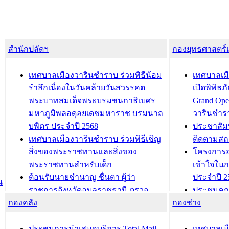
สำนักปลัดฯ
กองยุทธศาสตร
เทศบาลเมืองวารินชำราบ ร่วมพิธีน้อม
เทศบาลเมื
รำลึกเนื่องในวันคล้ายวันสวรรคต
เปิดพิพิธ
พระบาทสมเด็จพระบรมชนกาธิเบศร
Grand Ope
มหาภูมิพลอดุลยเดชมหาราช บรมนาถ
วารินชำร
บพิตร ประจำปี 2568
ประชาสัมพ
เทศบาลเมืองวารินชำราบ ร่วมพิธีเชิญ
ติดตามสถ
สิ่งของพระราชทานและสิ่งของ
โครงการอ
พระราชทานสำหรับเด็ก
เข้าใจใน
ต้อนรับนายชำนาญ ชื่นตา ผู้ว่า
ประจำปี 2
น
ราชการจังหวัดอุบลราชธานี ตรวจ
ประชุมคณ
กองคลัง
ความเรียบร้อยของสถานที่ในการเตรี
กองช่าง
ความเสี่ย
ยมต้อนรับ พลเอกประยุทธ์ จันโอชา
ประจำปี 25
องคมนตรี
ประชุมทีมว
ประชุมการนำเสนอบริการ Total Mail
เทศบาลเม