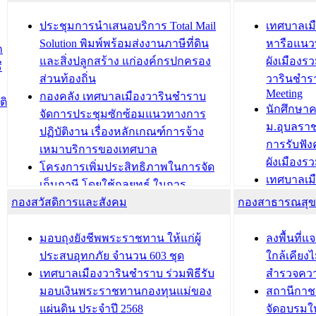
ยมต้อนรับ พลเอกประยุทธ์ จันโอชา
ประจำปี 25
องคมนตรี
ประชุมทีมว
ประชุมการนำเสนอบริการ Total Mail
เทศบาลเม
สำนักทะเบียนท้องถิ่นเทศบาลเมือง
ชีวา สร้าง
Solution พิมพ์พร้อมส่งงานภาษีที่ดิน
หารือแนว
ก
วารินชำราบ ดำเนินการมอบทะเบียน
ขับเคลื่อ
และสิ่งปลูกสร้าง แก่องค์กรปกครอง
ผังเมืองร
ี
บ้าน ทร.14 และบัตรประจำตัว
“เมืองแห่ง
ส่วนท้องถิ่น
วารินชำร
Meeting
ประชาชนบุคคลประเภท 8 แก่บุคคลที่
กองคลัง เทศบาลเมืองวารินชำราบ
ติ
บทความ อื่นๆ ..
นักศึกษา
ได้รับการเพิ่มชื่อในทะเบียนบ้าน
จัดการประชุมซักซ้อมแนวทางการ
ม.อุบลรา
(ท.ร.14) กรณีคนไม่มีสัญชาติไทยได้รับ
ปฏิบัติงาน เรื่องหลักเกณฑ์การจ้าง
การรับฟั
อนุญาตให้มีถิ่นที่อยู่
เหมาบริการของเทศบาล
ผังเมือง
ประชุมคณะกรรมการประเมินผลการ
โครงการเพิ่มประสิทธิภาพในการจัด
เทศบาลเม
ควบคุมภายในของ สำนัก/กอง/
เก็บภาษี โดยใช้กลยุทธ์ ในการ
โครงการจ
โรงเรียน/ศูนย์พัฒนาเด็กเล็ก/สถานธนา
กองสวัสดิการและสังคม
พัฒนาการจัดเก็บรายได้ ประจำปี พ.ศ.
กองสาธารณสุ
สัญญาณบ
2568
นุบาล
เทศบาลเมืองวารินชำราบ ร่วมการ
เทศบาลเม
มอบถุงยังชีพพระราชทาน ให้แก่ผู้
ลงพื้นที
บทความ อื่นๆ ...
ประชุมวิชาการระดับนานาชาติและ
รับฟังควา
ประสบอุทกภัย จำนวน 603 ชุด
ใกล้เคียง
นิทรรศการด้านนวัตกรรมท้องถิ่น 2568
ผังเมืองร
เทศบาลเมืองวารินชำราบ ร่วมพิธีรับ
สำรวจคว
และรับรางวัลทีมนักวิจัยดีเด่นจาก
วารินชำราบ
มอบเงินพระราชทานกองทุนแม่ของ
สถานีกาชา
นวัตกรรมโครงการทะเบียนภาษีป้าย
เทศบาลเม
แผ่นดิน ประจำปี 2568
จัดอบรมให