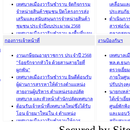
ประชุมผู้เช่าอาคารพาณิชย์ บริเวณ
ซักซ้อมแ
เทศบาลเมืองวารินชำราบ จัดกิจกรรม
เคลื่อนแล
ถนนเกษมสุขและถนนประทุมเทพภักดี
ประโยชน์ใน
จำหน่ายสินค้าชุมชน ปิดโครงการส่ง
ประสบภัย 
เสริมและสนับสนุนการจำหน่ายสินค้า
ดำเนินกา
บทความ อื่นๆ ...
บทความ อื่นๆ ..
ชุมชน ประจำปีงบประมาณ 2568
สารฟอร์ม
เทศบาลเมืองวารินชำราบ ลงพื้นที่มอบ
ตลาดสดเทศ
กองการเจ้าหน้าที่
น้ำดื่มแก่ผู้พักอาศัย ณ ศูนย์พักพิง
งานป้องกันฯ
วารินชำร
ชั่วคราว
กิจกรรมส
ม
กองสวัสดิการสังคม เทศบาลเมือง
ถนนแก่เด
งานเกษียณอายุราชการ ประจำปี 2568
เทศบาลเม
วารินชำราบ จัดโครงการอบรมอาชีพ
เด็กเล็ก 
"ร้อยรักจากหัวใจ ด้วยสานสายใยที่
พล.ต.ธนกฤ
ระยะสั้น ประจำปี 2568 (หลักสูตรการ
เทศบาลเม
ผูกพัน"
ตรวจเยี่ย
ถักทอผลิตภัณฑ์จากถุงพลาสติก)
ปรึกษาหาร
เทศบาลเมืองวารินชำราบ ยินดีต้อนรับ
ภายในศูนย
น
วัยขององค
ผู้ผ่านการสรรหาให้ดำรงตำแแหน่ง
ปรับปรุงค
บทความ อื่นๆ ...
สายงานผู้บริหาร ตำแหน่งรองปลัด
นายกเหล่
บทความ อื่นๆ ..
เทศบาล และหัวหน้าสำนักปลัดเทศบาล
ได้เข้าเยี
ต้อนรับเจ้าหน้าที่เทศบาลใหม่ซึ่งได้รับ
ศูนย์พักพ
โอน ย้ายมาใหม่ใน 4 ตำแหน่ง
และมอบวั
เทศบาลเมืองวารินชำราบให้การ
สนับสนุน
Secured by Si
ต้อนรับพนักงานเทศบาลผู้ผ่านการ
ภัยน้ำท่ว