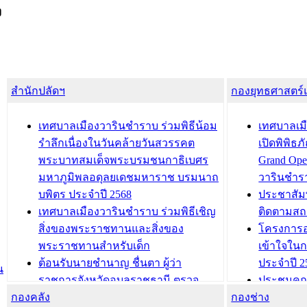
ง
สำนักปลัดฯ
กองยุทธศาสตร
เทศบาลเมืองวารินชำราบ ร่วมพิธีน้อม
เทศบาลเมื
รำลึกเนื่องในวันคล้ายวันสวรรคต
เปิดพิพิธ
พระบาทสมเด็จพระบรมชนกาธิเบศร
Grand Ope
มหาภูมิพลอดุลยเดชมหาราช บรมนาถ
วารินชำร
บพิตร ประจำปี 2568
ประชาสัมพ
เทศบาลเมืองวารินชำราบ ร่วมพิธีเชิญ
ติดตามสถ
สิ่งของพระราชทานและสิ่งของ
โครงการอ
พระราชทานสำหรับเด็ก
เข้าใจใน
ต้อนรับนายชำนาญ ชื่นตา ผู้ว่า
ประจำปี 2
น
ราชการจังหวัดอุบลราชธานี ตรวจ
ประชุมคณ
กองคลัง
ความเรียบร้อยของสถานที่ในการเตรี
กองช่าง
ความเสี่ย