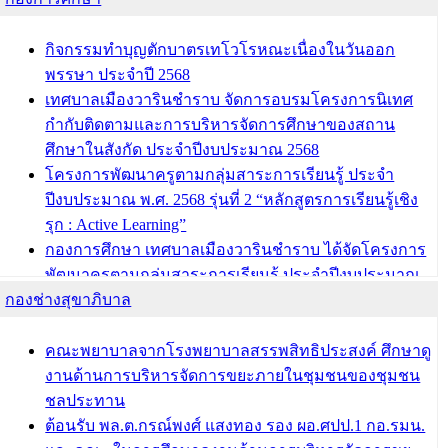
กิจกรรมทำบุญตักบาตรเทโวโรหณะเนื่องในวันออก
พรรษา ประจำปี 2568
เทศบาลเมืองวารินชำราบ จัดการอบรมโครงการนิเทศ
กำกับติดตามและการบริหารจัดการศึกษาของสถาน
ศึกษาในสังกัด ประจำปีงบประมาณ 2568
โครงการพัฒนาครูตามกลุ่มสาระการเรียนรู้ ประจำ
ปีงบประมาณ พ.ศ. 2568 รุ่นที่ 2 “หลักสูตรการเรียนรู้เชิง
รุก : Active Learning”
กองการศึกษา เทศบาลเมืองวารินชำราบ ได้จัดโครงการ
พัฒนาครูตามกลุ่มสาระการเรียนรู้ ประจำปีงบประมาณ
กองช่างสุขาภิบาล
พ.ศ. 2568
ผอ.กองการศึกษา เทศบาลเมืองวารินชำราบ เข้ารับโล่
รางวัลผู้อำนวยการสำนัก/กองการศึกษาดีเด่น ในงาน
คณะพยาบาลจากโรงพยาบาลสรรพสิทธิประสงค์ ศึกษาดู
แข่งขันทักษะทางวิชาการและงานมหกรรมการจัดการ
งานด้านการบริหารจัดการขยะภายในชุมชนของชุมชน
ศึกษาท้องถิ่น ระดับประเทศครั้งที่ 14 ประจำปี 2568
ชลประทาน
ต้อนรับ พล.ต.กรณ์พงศ์ แสงทอง รอง ผอ.ศปป.1 กอ.รมน.
บทความ อื่นๆ ...