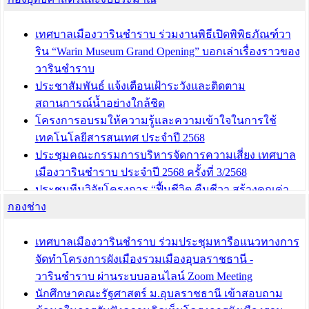
เทศบาลเมืองวารินชำราบ ร่วมงานพิธีเปิดพิพิธภัณฑ์วา
ริน “Warin Museum Grand Opening” บอกเล่าเรื่องราวของ
วารินชำราบ
ประชาสัมพันธ์ แจ้งเตือนเฝ้าระวังและติดตาม
สถานการณ์น้ำอย่างใกล้ชิด
โครงการอบรมให้ความรู้และความเข้าใจในการใช้
เทคโนโลยีสารสนเทศ ประจำปี 2568
ประชุมคณะกรรมการบริหารจัดการความเสี่ยง เทศบาล
เมืองวารินชำราบ ประจำปี 2568 ครั้งที่ 3/2568
ประชุมทีมวิจัยโครงการ “ฟื้นชีวิต คืนชีวา สร้างคุณค่า
กองช่าง
เมืองวาริน” เพื่อร่วมขับเคลื่อนเมืองวารินชำราบให้เป็น
“เมืองแห่งการเรียนรู้”
เทศบาลเมืองวารินชำราบ ร่วมประชุมหารือแนวทางการ
บทความ อื่นๆ ...
จัดทำโครงการผังเมืองรวมเมืองอุบลราชธานี -
วารินชำราบ ผ่านระบบออนไลน์ Zoom Meeting
นักศึกษาคณะรัฐศาสตร์ ม.อุบลราชธานี เข้าสอบถาม