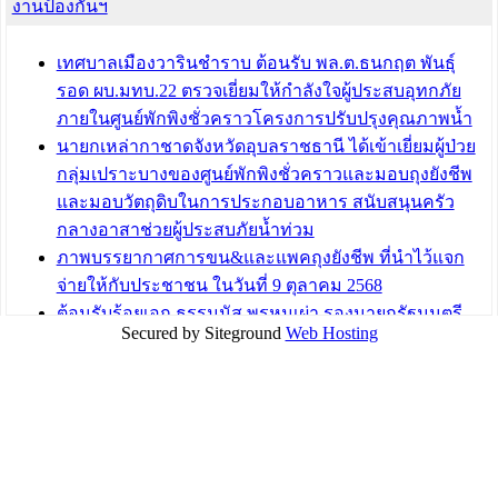
งานป้องกันฯ
เทศบาลเมืองวารินชำราบ ร่วมประชุมปรึกษาหารือการ
ขับเคลื่อนสังคมผู้สูงวัยขององค์กรปกครองส่วนท้องถิ่น
เทศบาลเมืองวารินชำราบ ต้อนรับ พล.ต.ธนกฤต พันธุ์
บทความ อื่นๆ ...
รอด ผบ.มทบ.22 ตรวจเยี่ยมให้กำลังใจผู้ประสบอุทกภัย
ภายในศูนย์พักพิงชั่วคราวโครงการปรับปรุงคุณภาพน้ำ
นายกเหล่ากาชาดจังหวัดอุบลราชธานี ได้เข้าเยี่ยมผู้ป่วย
กลุ่มเปราะบางของศูนย์พักพิงชั่วคราวและมอบถุงยังชีพ
และมอบวัตถุดิบในการประกอบอาหาร สนับสนุนครัว
กลางอาสาช่วยผู้ประสบภัยน้ำท่วม
ภาพบรรยากาศการขน&และแพคถุงยังชีพ ที่นำไว้แจก
จ่ายให้กับประชาชน ในวันที่ 9 ตุลาคม 2568
ต้อนรับร้อยเอก ธรรมนัส พรหมเผ่า รองนายกรัฐมนตรี
Secured by Siteground
Web Hosting
และรัฐมนตรีว่าการกระทรวงเกษตรและสหกรณ์ ลงพื้นที่
ติดตามสถานการณ์น้ำในพื้นที่จังหวัดอุบลราชธานี
สส.กิตติ์ธัญญา วาจาดี ร่วมกับ บ.แสนสิริ และนายก
อบจ.สุราษฎร์ธานี นำถุงยังชีพมามอบให้แก่ผู้ได้รับผลกระ
ทบน้ำท่วมในพื้นที่เทศบาลเมืองวารินชำราบ
บทความ อื่นๆ ...