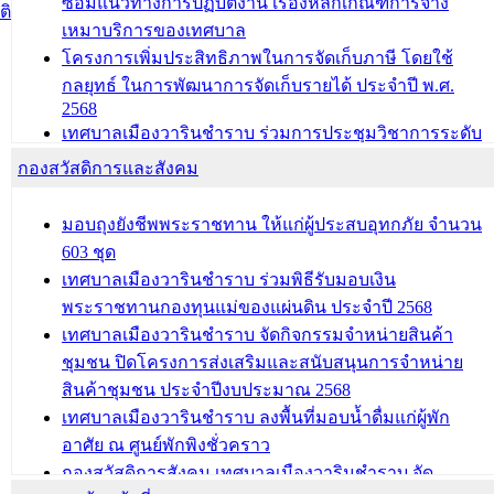
ซ้อมแนวทางการปฏิบัติงาน เรื่องหลักเกณฑ์การจ้าง
บทความ อื่นๆ ...
ติ
เหมาบริการของเทศบาล
โครงการเพิ่มประสิทธิภาพในการจัดเก็บภาษี โดยใช้
กลยุทธ์ ในการพัฒนาการจัดเก็บรายได้ ประจำปี พ.ศ.
2568
เทศบาลเมืองวารินชำราบ ร่วมการประชุมวิชาการระดับ
นานาชาติและนิทรรศการด้านนวัตกรรมท้องถิ่น 2568
กองสวัสดิการและสังคม
และรับรางวัลทีมนักวิจัยดีเด่นจากนวัตกรรมโครงการ
ทะเบียนภาษีป้าย
มอบถุงยังชีพพระราชทาน ให้แก่ผู้ประสบอุทกภัย จำนวน
ประชุมผู้เช่าอาคารพาณิชย์ บริเวณถนนเกษมสุขและ
603 ชุด
ถนนประทุมเทพภักดี
เทศบาลเมืองวารินชำราบ ร่วมพิธีรับมอบเงิน
พระราชทานกองทุนแม่ของแผ่นดิน ประจำปี 2568
บทความ อื่นๆ ...
เทศบาลเมืองวารินชำราบ จัดกิจกรรมจำหน่ายสินค้า
ชุมชน ปิดโครงการส่งเสริมและสนับสนุนการจำหน่าย
สินค้าชุมชน ประจำปีงบประมาณ 2568
เทศบาลเมืองวารินชำราบ ลงพื้นที่มอบน้ำดื่มแก่ผู้พัก
อาศัย ณ ศูนย์พักพิงชั่วคราว
กองสวัสดิการสังคม เทศบาลเมืองวารินชำราบ จัด