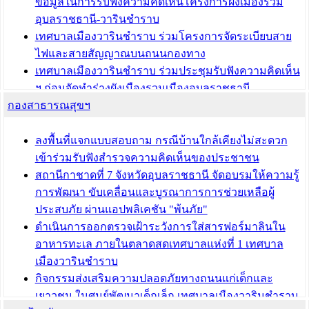
ข้อมูลในการรับฟังความคิดเห็นโครงการผังเมืองรวม
อุบลราชธานี-วารินชำราบ
เทศบาลเมืองวารินชำราบ ร่วมโครงการจัดระเบียบสาย
ไฟและสายสัญญาณบนถนนกองทาง
เทศบาลเมืองวารินชำราบ ร่วมประชุมรับฟังความคิดเห็น
ฯ ก่อนจัดทำร่างผังเมืองรวมเมืองอุบลราชธานี -
กองสาธารณสุขฯ
วารินชำราบ ครั้งที่ 3
เทศบาลเมืองวารินชำราบ ร่วมประชุมซักซ้อมแนวทาง
การขออนุญาตเข้าทำประโยชน์ในพื้นที่ป่าไม้
ลงพื้นที่แจกแบบสอบถาม กรณีบ้านใกล้เคียงไม่สะดวก
เข้าร่วมรับฟังสำรวจความคิดเห็นของประชาชน
บทความ อื่นๆ ...
สถานีกาชาดที่ 7 จังหวัดอุบลราชธานี จัดอบรมให้ความรู้
การพัฒนา ขับเคลื่อนและบูรณาการการช่วยเหลือผู้
ประสบภัย ผ่านแอปพลิเคชัน "พ้นภัย"
ดำเนินการออกตรวจเฝ้าระวังการใส่สารฟอร์มาลินใน
อาหารทะเล ภายในตลาดสดเทศบาลแห่งที่ 1 เทศบาล
เมืองวารินชำราบ
กิจกรรมส่งเสริมความปลอดภัยทางถนนแก่เด็กและ
เยาวชน ในศูนย์พัฒนาเด็กเล็ก เทศบาลเมืองวารินชำราบ