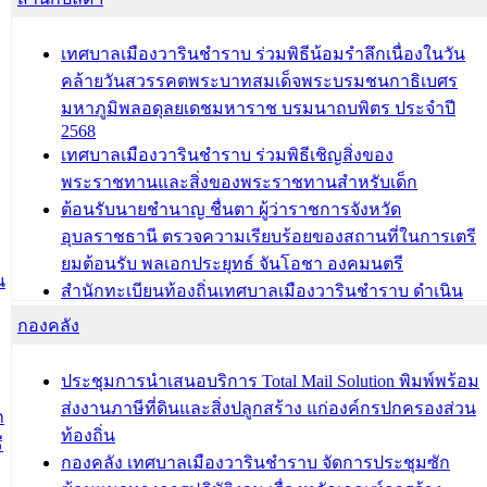
เทศบาลเมืองวารินชำราบ ร่วมพิธีน้อมรำลึกเนื่องในวัน
คล้ายวันสวรรคตพระบาทสมเด็จพระบรมชนกาธิเบศร
มหาภูมิพลอดุลยเดชมหาราช บรมนาถบพิตร ประจำปี
2568
เทศบาลเมืองวารินชำราบ ร่วมพิธีเชิญสิ่งของ
พระราชทานและสิ่งของพระราชทานสำหรับเด็ก
ต้อนรับนายชำนาญ ชื่นตา ผู้ว่าราชการจังหวัด
อุบลราชธานี ตรวจความเรียบร้อยของสถานที่ในการเตรี
ยมต้อนรับ พลเอกประยุทธ์ จันโอชา องคมนตรี
น
สำนักทะเบียนท้องถิ่นเทศบาลเมืองวารินชำราบ ดำเนิน
การมอบทะเบียนบ้าน ทร.14 และบัตรประจำตัวประชาชน
กองคลัง
บุคคลประเภท 8 แก่บุคคลที่ได้รับการเพิ่มชื่อในทะเบียน
บ้าน (ท.ร.14) กรณีคนไม่มีสัญชาติไทยได้รับอนุญาตให้มี
ประชุมการนำเสนอบริการ Total Mail Solution พิมพ์พร้อม
ถิ่นที่อยู่
ส่งงานภาษีที่ดินและสิ่งปลูกสร้าง แก่องค์กรปกครองส่วน
ก
ประชุมคณะกรรมการประเมินผลการควบคุมภายในของ
ท้องถิ่น
ี
สำนัก/กอง/โรงเรียน/ศูนย์พัฒนาเด็กเล็ก/สถานธนานุบาล
กองคลัง เทศบาลเมืองวารินชำราบ จัดการประชุมซัก