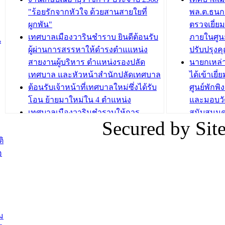
วารินชำราบ จัดโครงการอบรมอาชีพ
เด็กเล็ก 
"ร้อยรักจากหัวใจ ด้วยสานสายใยที่
พล.ต.ธนกฤ
ระยะสั้น ประจำปี 2568 (หลักสูตรการ
เทศบาลเม
ผูกพัน"
ตรวจเยี่ย
ถักทอผลิตภัณฑ์จากถุงพลาสติก)
ปรึกษาหาร
เทศบาลเมืองวารินชำราบ ยินดีต้อนรับ
ภายในศูนย
น
วัยขององค
ผู้ผ่านการสรรหาให้ดำรงตำแแหน่ง
ปรับปรุงค
บทความ อื่นๆ ...
สายงานผู้บริหาร ตำแหน่งรองปลัด
นายกเหล่
บทความ อื่นๆ ..
เทศบาล และหัวหน้าสำนักปลัดเทศบาล
ได้เข้าเยี
ต้อนรับเจ้าหน้าที่เทศบาลใหม่ซึ่งได้รับ
ศูนย์พักพ
โอน ย้ายมาใหม่ใน 4 ตำแหน่ง
และมอบวั
เทศบาลเมืองวารินชำราบให้การ
สนับสนุน
Secured by Si
ต้อนรับพนักงานเทศบาลผู้ผ่านการ
ภัยน้ำท่ว
สรรหาให้ดำรงตำแหน่งสายงานผู้
ภาพบรรย
ิ
บริหาร จำนวน 4 ท่าน
ยังชีพ ที
อ
ต้อนรับเจ้าหน้าที่เทศบาลใหม่ซึ่งได้รับ
ในวันที่ 9
โอน ย้ายมาใหม่ใน 2 ตำแหน่ง
ต้อนรับร้
รองนายกร
บทความ อื่นๆ ...
กระทรวงเ
ติดตามสถา
ม