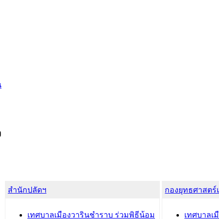
น
ง
สำนักปลัดฯ
กองยุทธศาสตร
เทศบาลเมืองวารินชำราบ ร่วมพิธีน้อม
เทศบาลเมื