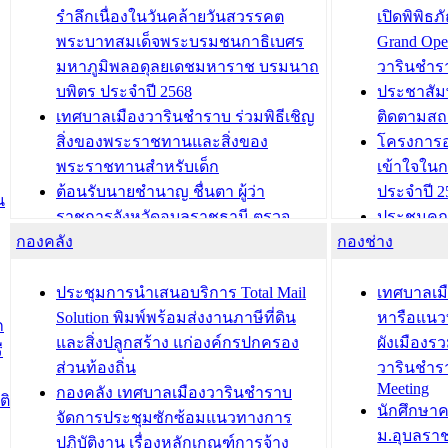
รำลึกเนื่องในวันคล้ายวันสวรรคต
เปิดพิพิธ
พระบาทสมเด็จพระบรมชนกาธิเบศร
Grand Ope
มหาภูมิพลอดุลยเดชมหาราช บรมนาถ
วารินชำร
บพิตร ประจำปี 2568
ประชาสัมพ
เทศบาลเมืองวารินชำราบ ร่วมพิธีเชิญ
ติดตามสถ
สิ่งของพระราชทานและสิ่งของ
โครงการอ
พระราชทานสำหรับเด็ก
เข้าใจใน
ต้อนรับนายชำนาญ ชื่นตา ผู้ว่า
ประจำปี 2
น
ราชการจังหวัดอุบลราชธานี ตรวจ
ประชุมคณ
กองคลัง
ความเรียบร้อยของสถานที่ในการเตรี
กองช่าง
ความเสี่ย
ยมต้อนรับ พลเอกประยุทธ์ จันโอชา
ประจำปี 25
องคมนตรี
ประชุมทีมว
ประชุมการนำเสนอบริการ Total Mail
เทศบาลเม
สำนักทะเบียนท้องถิ่นเทศบาลเมือง
ชีวา สร้าง
Solution พิมพ์พร้อมส่งงานภาษีที่ดิน
หารือแนว
ก
วารินชำราบ ดำเนินการมอบทะเบียน
ขับเคลื่อ
และสิ่งปลูกสร้าง แก่องค์กรปกครอง
ผังเมืองร
ี
บ้าน ทร.14 และบัตรประจำตัว
“เมืองแห่ง
ส่วนท้องถิ่น
วารินชำร
Meeting
ประชาชนบุคคลประเภท 8 แก่บุคคลที่
กองคลัง เทศบาลเมืองวารินชำราบ
ติ
บทความ อื่นๆ ..
นักศึกษา
ได้รับการเพิ่มชื่อในทะเบียนบ้าน
จัดการประชุมซักซ้อมแนวทางการ
ม.อุบลรา
(ท.ร.14) กรณีคนไม่มีสัญชาติไทยได้รับ
ปฏิบัติงาน เรื่องหลักเกณฑ์การจ้าง