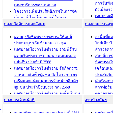
การรับฟั
อนุญาตให้มีถิ่นที่อยู่
เหมาบริการของเทศบาล
ผังเมือง
ประชุมคณะกรรมการประเมินผลการ
โครงการเพิ่มประสิทธิภาพในการจัด
เทศบาลเม
ควบคุมภายในของ สำนัก/กอง/
เก็บภาษี โดยใช้กลยุทธ์ ในการ
โครงการจ
โรงเรียน/ศูนย์พัฒนาเด็กเล็ก/สถานธนา
กองสวัสดิการและสังคม
พัฒนาการจัดเก็บรายได้ ประจำปี พ.ศ.
กองสาธารณสุ
สัญญาณบ
2568
นุบาล
เทศบาลเมืองวารินชำราบ ร่วมการ
เทศบาลเม
มอบถุงยังชีพพระราชทาน ให้แก่ผู้
ลงพื้นที
บทความ อื่นๆ ...
ประชุมวิชาการระดับนานาชาติและ
รับฟังควา
ประสบอุทกภัย จำนวน 603 ชุด
ใกล้เคียง
นิทรรศการด้านนวัตกรรมท้องถิ่น 2568
ผังเมืองร
เทศบาลเมืองวารินชำราบ ร่วมพิธีรับ
สำรวจคว
และรับรางวัลทีมนักวิจัยดีเด่นจาก
วารินชำราบ
มอบเงินพระราชทานกองทุนแม่ของ
สถานีกาชา
นวัตกรรมโครงการทะเบียนภาษีป้าย
เทศบาลเม
แผ่นดิน ประจำปี 2568
จัดอบรมให
ประชุมผู้เช่าอาคารพาณิชย์ บริเวณ
ซักซ้อมแ
เทศบาลเมืองวารินชำราบ จัดกิจกรรม
เคลื่อนแล
ถนนเกษมสุขและถนนประทุมเทพภักดี
ประโยชน์ใน
จำหน่ายสินค้าชุมชน ปิดโครงการส่ง
ประสบภัย 
เสริมและสนับสนุนการจำหน่ายสินค้า
ดำเนินกา
บทความ อื่นๆ ...
บทความ อื่นๆ ..
ชุมชน ประจำปีงบประมาณ 2568
สารฟอร์ม
เทศบาลเมืองวารินชำราบ ลงพื้นที่มอบ
ตลาดสดเทศ
กองการเจ้าหน้าที่
น้ำดื่มแก่ผู้พักอาศัย ณ ศูนย์พักพิง
งานป้องกันฯ
วารินชำร
ชั่วคราว
กิจกรรมส
ม
กองสวัสดิการสังคม เทศบาลเมือง
ถนนแก่เด
งานเกษียณอายุราชการ ประจำปี 2568
เทศบาลเม