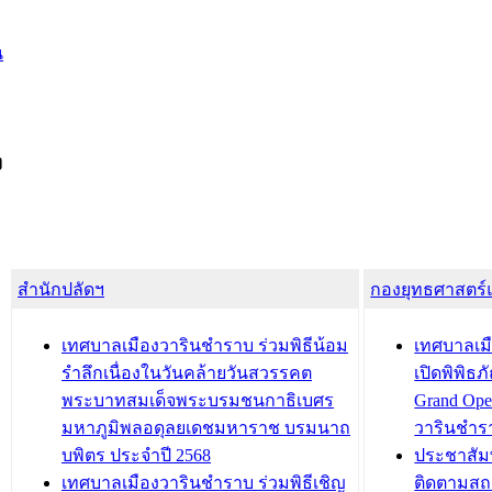
น
ง
สำนักปลัดฯ
กองยุทธศาสตร
เทศบาลเมืองวารินชำราบ ร่วมพิธีน้อม
เทศบาลเมื
รำลึกเนื่องในวันคล้ายวันสวรรคต
เปิดพิพิธ
พระบาทสมเด็จพระบรมชนกาธิเบศร
Grand Ope
มหาภูมิพลอดุลยเดชมหาราช บรมนาถ
วารินชำร
บพิตร ประจำปี 2568
ประชาสัมพ
เทศบาลเมืองวารินชำราบ ร่วมพิธีเชิญ
ติดตามสถ