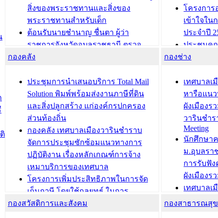
สิ่งของพระราชทานและสิ่งของ
โครงการอ
พระราชทานสำหรับเด็ก
เข้าใจใน
ต้อนรับนายชำนาญ ชื่นตา ผู้ว่า
ประจำปี 2
น
ราชการจังหวัดอุบลราชธานี ตรวจ
ประชุมคณ
กองคลัง
ความเรียบร้อยของสถานที่ในการเตรี
กองช่าง
ความเสี่ย
ยมต้อนรับ พลเอกประยุทธ์ จันโอชา
ประจำปี 25
องคมนตรี
ประชุมทีมว
ประชุมการนำเสนอบริการ Total Mail
เทศบาลเม
สำนักทะเบียนท้องถิ่นเทศบาลเมือง
ชีวา สร้าง
Solution พิมพ์พร้อมส่งงานภาษีที่ดิน
หารือแนว
ก
วารินชำราบ ดำเนินการมอบทะเบียน
ขับเคลื่อ
และสิ่งปลูกสร้าง แก่องค์กรปกครอง
ผังเมืองร
ี
บ้าน ทร.14 และบัตรประจำตัว
“เมืองแห่ง
ส่วนท้องถิ่น
วารินชำร
Meeting
ประชาชนบุคคลประเภท 8 แก่บุคคลที่
กองคลัง เทศบาลเมืองวารินชำราบ
ติ
บทความ อื่นๆ ..
นักศึกษา
ได้รับการเพิ่มชื่อในทะเบียนบ้าน
จัดการประชุมซักซ้อมแนวทางการ
ม.อุบลรา
(ท.ร.14) กรณีคนไม่มีสัญชาติไทยได้รับ
ปฏิบัติงาน เรื่องหลักเกณฑ์การจ้าง
การรับฟั
อนุญาตให้มีถิ่นที่อยู่
เหมาบริการของเทศบาล
ผังเมือง
ประชุมคณะกรรมการประเมินผลการ
โครงการเพิ่มประสิทธิภาพในการจัด
เทศบาลเม
ควบคุมภายในของ สำนัก/กอง/
เก็บภาษี โดยใช้กลยุทธ์ ในการ
โครงการจ
โรงเรียน/ศูนย์พัฒนาเด็กเล็ก/สถานธนา
กองสวัสดิการและสังคม
พัฒนาการจัดเก็บรายได้ ประจำปี พ.ศ.
กองสาธารณสุ
สัญญาณบ
2568
นุบาล