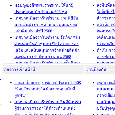
เทศบาลเมืองวารินชำราบ ร่วมการ
เทศบาลเม
มอบถุงยังชีพพระราชทาน ให้แก่ผู้
ลงพื้นที
บทความ อื่นๆ ...
ประชุมวิชาการระดับนานาชาติและ
รับฟังควา
ประสบอุทกภัย จำนวน 603 ชุด
ใกล้เคียง
นิทรรศการด้านนวัตกรรมท้องถิ่น 2568
ผังเมืองร
เทศบาลเมืองวารินชำราบ ร่วมพิธีรับ
สำรวจคว
และรับรางวัลทีมนักวิจัยดีเด่นจาก
วารินชำราบ
มอบเงินพระราชทานกองทุนแม่ของ
สถานีกาชา
นวัตกรรมโครงการทะเบียนภาษีป้าย
เทศบาลเม
แผ่นดิน ประจำปี 2568
จัดอบรมให
ประชุมผู้เช่าอาคารพาณิชย์ บริเวณ
ซักซ้อมแ
เทศบาลเมืองวารินชำราบ จัดกิจกรรม
เคลื่อนแล
ถนนเกษมสุขและถนนประทุมเทพภักดี
ประโยชน์ใน
จำหน่ายสินค้าชุมชน ปิดโครงการส่ง
ประสบภัย 
เสริมและสนับสนุนการจำหน่ายสินค้า
ดำเนินกา
บทความ อื่นๆ ...
บทความ อื่นๆ ..
ชุมชน ประจำปีงบประมาณ 2568
สารฟอร์ม
เทศบาลเมืองวารินชำราบ ลงพื้นที่มอบ
ตลาดสดเทศ
กองการเจ้าหน้าที่
น้ำดื่มแก่ผู้พักอาศัย ณ ศูนย์พักพิง
งานป้องกันฯ
วารินชำร
ชั่วคราว
กิจกรรมส
ม
กองสวัสดิการสังคม เทศบาลเมือง
ถนนแก่เด
งานเกษียณอายุราชการ ประจำปี 2568
เทศบาลเม
วารินชำราบ จัดโครงการอบรมอาชีพ
เด็กเล็ก 
"ร้อยรักจากหัวใจ ด้วยสานสายใยที่
พล.ต.ธนกฤ
ระยะสั้น ประจำปี 2568 (หลักสูตรการ
เทศบาลเม
ผูกพัน"
ตรวจเยี่ย
ถักทอผลิตภัณฑ์จากถุงพลาสติก)
ปรึกษาหาร
เทศบาลเมืองวารินชำราบ ยินดีต้อนรับ
ภายในศูนย
น
วัยขององค
ผู้ผ่านการสรรหาให้ดำรงตำแแหน่ง
ปรับปรุงค
บทความ อื่นๆ ...
สายงานผู้บริหาร ตำแหน่งรองปลัด
นายกเหล่