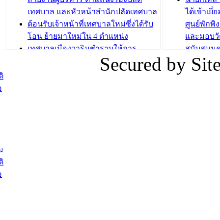
บทความ อื่นๆ ..
เทศบาล และหัวหน้าสำนักปลัดเทศบาล
ได้เข้าเยี
ต้อนรับเจ้าหน้าที่เทศบาลใหม่ซึ่งได้รับ
ศูนย์พักพ
โอน ย้ายมาใหม่ใน 4 ตำแหน่ง
และมอบวั
เทศบาลเมืองวารินชำราบให้การ
สนับสนุน
Secured by Si
ต้อนรับพนักงานเทศบาลผู้ผ่านการ
ภัยน้ำท่ว
สรรหาให้ดำรงตำแหน่งสายงานผู้
ภาพบรรย
ิ
บริหาร จำนวน 4 ท่าน
ยังชีพ ที
อ
ต้อนรับเจ้าหน้าที่เทศบาลใหม่ซึ่งได้รับ
ในวันที่ 9
โอน ย้ายมาใหม่ใน 2 ตำแหน่ง
ต้อนรับร้
รองนายกร
บทความ อื่นๆ ...
กระทรวงเ
ติดตามสถา
ม
อุบลราชธ
ิ
สส.กิตติ์
อ
สิริ และน
ยังชีพมาม
ท่วมในพื้