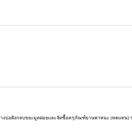
สร้างบ่อฝังกลบขยะมูลฝอยและจัดซื้อครุภัณฑ์ยานพาหนะ (ทดแทน)