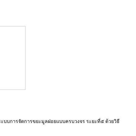
 ระบบการจัดการขยะมูลฝอยแบบครบวงจร ระยะที่๕ ด้วยวิธี