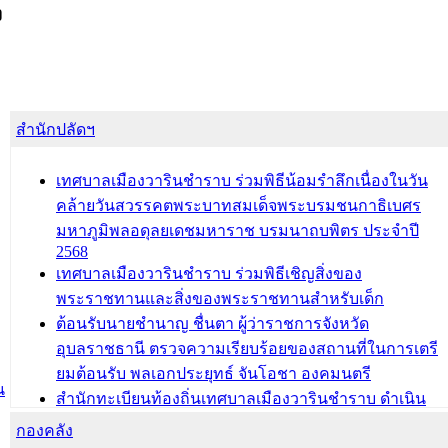
ง
สำนักปลัดฯ
เทศบาลเมืองวารินชำราบ ร่วมพิธีน้อมรำลึกเนื่องในวัน
คล้ายวันสวรรคตพระบาทสมเด็จพระบรมชนกาธิเบศร
มหาภูมิพลอดุลยเดชมหาราช บรมนาถบพิตร ประจำปี
2568
เทศบาลเมืองวารินชำราบ ร่วมพิธีเชิญสิ่งของ
พระราชทานและสิ่งของพระราชทานสำหรับเด็ก
ต้อนรับนายชำนาญ ชื่นตา ผู้ว่าราชการจังหวัด
อุบลราชธานี ตรวจความเรียบร้อยของสถานที่ในการเตรี
ยมต้อนรับ พลเอกประยุทธ์ จันโอชา องคมนตรี
น
สำนักทะเบียนท้องถิ่นเทศบาลเมืองวารินชำราบ ดำเนิน
การมอบทะเบียนบ้าน ทร.14 และบัตรประจำตัวประชาชน
กองคลัง