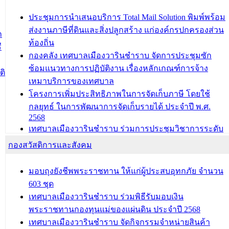
บุคคลประเภท 8 แก่บุคคลที่ได้รับการเพิ่มชื่อในทะเบียน
บ้าน (ท.ร.14) กรณีคนไม่มีสัญชาติไทยได้รับอนุญาตให้มี
ประชุมการนำเสนอบริการ Total Mail Solution พิมพ์พร้อม
ถิ่นที่อยู่
ส่งงานภาษีที่ดินและสิ่งปลูกสร้าง แก่องค์กรปกครองส่วน
ก
ประชุมคณะกรรมการประเมินผลการควบคุมภายในของ
ท้องถิ่น
ี
สำนัก/กอง/โรงเรียน/ศูนย์พัฒนาเด็กเล็ก/สถานธนานุบาล
กองคลัง เทศบาลเมืองวารินชำราบ จัดการประชุมซัก
ซ้อมแนวทางการปฏิบัติงาน เรื่องหลักเกณฑ์การจ้าง
บทความ อื่นๆ ...
ติ
เหมาบริการของเทศบาล
โครงการเพิ่มประสิทธิภาพในการจัดเก็บภาษี โดยใช้
กลยุทธ์ ในการพัฒนาการจัดเก็บรายได้ ประจำปี พ.ศ.
2568
เทศบาลเมืองวารินชำราบ ร่วมการประชุมวิชาการระดับ
นานาชาติและนิทรรศการด้านนวัตกรรมท้องถิ่น 2568
กองสวัสดิการและสังคม
และรับรางวัลทีมนักวิจัยดีเด่นจากนวัตกรรมโครงการ
ทะเบียนภาษีป้าย
มอบถุงยังชีพพระราชทาน ให้แก่ผู้ประสบอุทกภัย จำนวน
ประชุมผู้เช่าอาคารพาณิชย์ บริเวณถนนเกษมสุขและ
603 ชุด
ถนนประทุมเทพภักดี
เทศบาลเมืองวารินชำราบ ร่วมพิธีรับมอบเงิน
พระราชทานกองทุนแม่ของแผ่นดิน ประจำปี 2568
บทความ อื่นๆ ...
เทศบาลเมืองวารินชำราบ จัดกิจกรรมจำหน่ายสินค้า