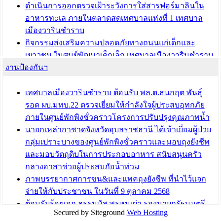
ดำเนินการออกตรวจเฝ้าระวังการใส่สารฟอร์มาลินใน
อาหารทะเล ภายในตลาดสดเทศบาลแห่งที่ 1 เทศบาล
เมืองวารินชำราบ
กิจกรรมส่งเสริมความปลอดภัยทางถนนแก่เด็กและ
เยาวชน ในศูนย์พัฒนาเด็กเล็ก เทศบาลเมืองวารินชำราบ
งานป้องกันฯ
เทศบาลเมืองวารินชำราบ ร่วมประชุมปรึกษาหารือการ
ขับเคลื่อนสังคมผู้สูงวัยขององค์กรปกครองส่วนท้องถิ่น
เทศบาลเมืองวารินชำราบ ต้อนรับ พล.ต.ธนกฤต พันธุ์
บทความ อื่นๆ ...
รอด ผบ.มทบ.22 ตรวจเยี่ยมให้กำลังใจผู้ประสบอุทกภัย
ภายในศูนย์พักพิงชั่วคราวโครงการปรับปรุงคุณภาพน้ำ
นายกเหล่ากาชาดจังหวัดอุบลราชธานี ได้เข้าเยี่ยมผู้ป่วย
กลุ่มเปราะบางของศูนย์พักพิงชั่วคราวและมอบถุงยังชีพ
และมอบวัตถุดิบในการประกอบอาหาร สนับสนุนครัว
กลางอาสาช่วยผู้ประสบภัยน้ำท่วม
ภาพบรรยากาศการขน&และแพคถุงยังชีพ ที่นำไว้แจก
จ่ายให้กับประชาชน ในวันที่ 9 ตุลาคม 2568
ต้อนรับร้อยเอก ธรรมนัส พรหมเผ่า รองนายกรัฐมนตรี
Secured by Siteground
Web Hosting
และรัฐมนตรีว่าการกระทรวงเกษตรและสหกรณ์ ลงพื้นที่