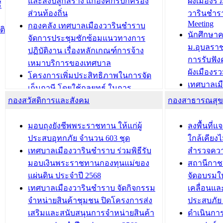
วารินชำราบ ดำเนินการมอบทะเบียน
ขับเคลื่อ
และสิ่งปลูกสร้าง แก่องค์กรปกครอง
ผังเมืองร
ี
บ้าน ทร.14 และบัตรประจำตัว
“เมืองแห่ง
ส่วนท้องถิ่น
วารินชำร
Meeting
ประชาชนบุคคลประเภท 8 แก่บุคคลที่
กองคลัง เทศบาลเมืองวารินชำราบ
ติ
บทความ อื่นๆ ..
นักศึกษา
ได้รับการเพิ่มชื่อในทะเบียนบ้าน
จัดการประชุมซักซ้อมแนวทางการ
ม.อุบลรา
(ท.ร.14) กรณีคนไม่มีสัญชาติไทยได้รับ
ปฏิบัติงาน เรื่องหลักเกณฑ์การจ้าง
การรับฟั
อนุญาตให้มีถิ่นที่อยู่
เหมาบริการของเทศบาล
ผังเมือง
ประชุมคณะกรรมการประเมินผลการ
โครงการเพิ่มประสิทธิภาพในการจัด
เทศบาลเม
ควบคุมภายในของ สำนัก/กอง/
เก็บภาษี โดยใช้กลยุทธ์ ในการ
โครงการจ
โรงเรียน/ศูนย์พัฒนาเด็กเล็ก/สถานธนา
กองสวัสดิการและสังคม
พัฒนาการจัดเก็บรายได้ ประจำปี พ.ศ.
กองสาธารณสุ
สัญญาณบ
2568
นุบาล
เทศบาลเมืองวารินชำราบ ร่วมการ
เทศบาลเม
มอบถุงยังชีพพระราชทาน ให้แก่ผู้
ลงพื้นที
บทความ อื่นๆ ...
ประชุมวิชาการระดับนานาชาติและ
รับฟังควา
ประสบอุทกภัย จำนวน 603 ชุด
ใกล้เคียง
นิทรรศการด้านนวัตกรรมท้องถิ่น 2568
ผังเมืองร
เทศบาลเมืองวารินชำราบ ร่วมพิธีรับ
สำรวจคว
และรับรางวัลทีมนักวิจัยดีเด่นจาก
วารินชำราบ
มอบเงินพระราชทานกองทุนแม่ของ
สถานีกาชา
นวัตกรรมโครงการทะเบียนภาษีป้าย
เทศบาลเม
แผ่นดิน ประจำปี 2568
จัดอบรมให
ประชุมผู้เช่าอาคารพาณิชย์ บริเวณ
ซักซ้อมแ
เทศบาลเมืองวารินชำราบ จัดกิจกรรม
เคลื่อนแล
ถนนเกษมสุขและถนนประทุมเทพภักดี
ประโยชน์ใน
จำหน่ายสินค้าชุมชน ปิดโครงการส่ง
ประสบภัย 
เสริมและสนับสนุนการจำหน่ายสินค้า
ดำเนินกา
บทความ อื่นๆ ...
บทความ อื่นๆ ..