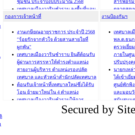
ชุมชน ประจำปีงบประมาณ 2568
สารฟอร์ม
เทศบาลเมืองวารินชำราบ ลงพื้นที่มอบ
ตลาดสดเทศ
กองการเจ้าหน้าที่
น้ำดื่มแก่ผู้พักอาศัย ณ ศูนย์พักพิง
งานป้องกันฯ
วารินชำร
ชั่วคราว
กิจกรรมส
ม
กองสวัสดิการสังคม เทศบาลเมือง
ถนนแก่เด
งานเกษียณอายุราชการ ประจำปี 2568
เทศบาลเม
วารินชำราบ จัดโครงการอบรมอาชีพ
เด็กเล็ก 
"ร้อยรักจากหัวใจ ด้วยสานสายใยที่
พล.ต.ธนกฤ
ระยะสั้น ประจำปี 2568 (หลักสูตรการ
เทศบาลเม
ผูกพัน"
ตรวจเยี่ย
ถักทอผลิตภัณฑ์จากถุงพลาสติก)
ปรึกษาหาร
เทศบาลเมืองวารินชำราบ ยินดีต้อนรับ
ภายในศูนย
น
วัยขององค
ผู้ผ่านการสรรหาให้ดำรงตำแแหน่ง
ปรับปรุงค
บทความ อื่นๆ ...
สายงานผู้บริหาร ตำแหน่งรองปลัด
นายกเหล่
บทความ อื่นๆ ..
เทศบาล และหัวหน้าสำนักปลัดเทศบาล
ได้เข้าเยี
ต้อนรับเจ้าหน้าที่เทศบาลใหม่ซึ่งได้รับ
ศูนย์พักพ
โอน ย้ายมาใหม่ใน 4 ตำแหน่ง
และมอบวั
เทศบาลเมืองวารินชำราบให้การ
สนับสนุน
Secured by Si
ต้อนรับพนักงานเทศบาลผู้ผ่านการ
ภัยน้ำท่ว
สรรหาให้ดำรงตำแหน่งสายงานผู้
ภาพบรรย
ิ
บริหาร จำนวน 4 ท่าน
ยังชีพ ที
อ
ต้อนรับเจ้าหน้าที่เทศบาลใหม่ซึ่งได้รับ
ในวันที่ 9