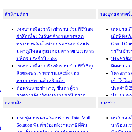
สำนักปลัดฯ
กองยุทธศาสตร
เทศบาลเมืองวารินชำราบ ร่วมพิธีน้อม
เทศบาลเมื
รำลึกเนื่องในวันคล้ายวันสวรรคต
เปิดพิพิธ
พระบาทสมเด็จพระบรมชนกาธิเบศร
Grand Ope
มหาภูมิพลอดุลยเดชมหาราช บรมนาถ
วารินชำร
บพิตร ประจำปี 2568
ประชาสัมพ
เทศบาลเมืองวารินชำราบ ร่วมพิธีเชิญ
ติดตามสถ
สิ่งของพระราชทานและสิ่งของ
โครงการอ
พระราชทานสำหรับเด็ก
เข้าใจใน
ต้อนรับนายชำนาญ ชื่นตา ผู้ว่า
ประจำปี 2
น
ราชการจังหวัดอุบลราชธานี ตรวจ
ประชุมคณ
กองคลัง
ความเรียบร้อยของสถานที่ในการเตรี
กองช่าง
ความเสี่ย
ยมต้อนรับ พลเอกประยุทธ์ จันโอชา
ประจำปี 25
องคมนตรี
ประชุมทีมว
ประชุมการนำเสนอบริการ Total Mail
เทศบาลเม
สำนักทะเบียนท้องถิ่นเทศบาลเมือง
ชีวา สร้าง
Solution พิมพ์พร้อมส่งงานภาษีที่ดิน
หารือแนว
ก