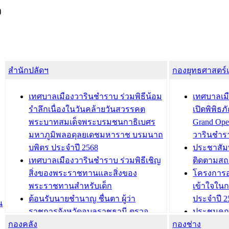
ง
สำนักปลัดฯ
กองยุทธศาสตร
เทศบาลเมืองวารินชำราบ ร่วมพิธีน้อม
เทศบาลเมื
รำลึกเนื่องในวันคล้ายวันสวรรคต
เปิดพิพิธ
พระบาทสมเด็จพระบรมชนกาธิเบศร
Grand Ope
มหาภูมิพลอดุลยเดชมหาราช บรมนาถ
วารินชำร
บพิตร ประจำปี 2568
ประชาสัมพ
เทศบาลเมืองวารินชำราบ ร่วมพิธีเชิญ
ติดตามสถ
สิ่งของพระราชทานและสิ่งของ
โครงการอ
พระราชทานสำหรับเด็ก
เข้าใจใน
ต้อนรับนายชำนาญ ชื่นตา ผู้ว่า
ประจำปี 2
น
ราชการจังหวัดอุบลราชธานี ตรวจ
ประชุมคณ
กองคลัง
ความเรียบร้อยของสถานที่ในการเตรี
กองช่าง
ความเสี่ย