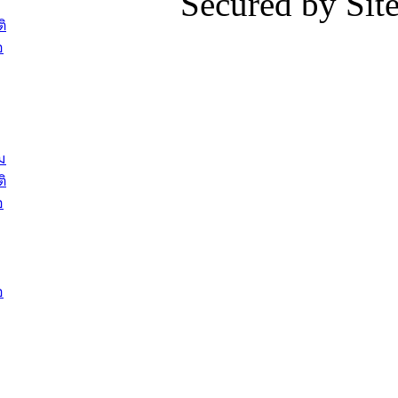
Secured by Si
สรรหาให้ดำรงตำแหน่งสายงานผู้
ภาพบรรย
ิ
บริหาร จำนวน 4 ท่าน
ยังชีพ ที
อ
ต้อนรับเจ้าหน้าที่เทศบาลใหม่ซึ่งได้รับ
ในวันที่ 9
โอน ย้ายมาใหม่ใน 2 ตำแหน่ง
ต้อนรับร้
รองนายกร
บทความ อื่นๆ ...
กระทรวงเ
ติดตามสถา
ม
อุบลราชธ
ิ
สส.กิตติ์
อ
สิริ และน
ยังชีพมาม
ท่วมในพื้
อ
บทความ อื่นๆ ..