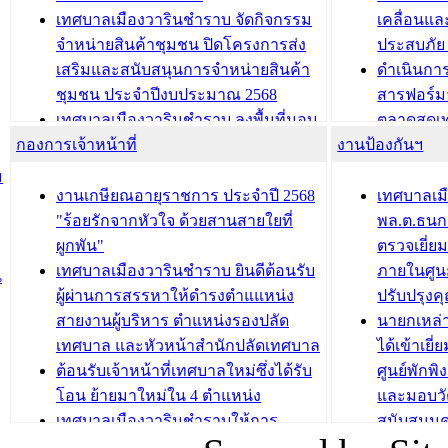
ประชุมผู้เช่าอาคารพาณิชย์ บริเวณ
ซักซ้อมแ
เทศบาลเมืองวารินชำราบ จัดกิจกรรม
เคลื่อนแล
ถนนเกษมสุขและถนนประทุมเทพภักดี
ประโยชน์ใน
จำหน่ายสินค้าชุมชน ปิดโครงการส่ง
ประสบภัย 
เสริมและสนับสนุนการจำหน่ายสินค้า
ดำเนินกา
บทความ อื่นๆ ...
บทความ อื่นๆ ..
ชุมชน ประจำปีงบประมาณ 2568
สารฟอร์ม
เทศบาลเมืองวารินชำราบ ลงพื้นที่มอบ
ตลาดสดเทศ
กองการเจ้าหน้าที่
น้ำดื่มแก่ผู้พักอาศัย ณ ศูนย์พักพิง
งานป้องกันฯ
วารินชำร
ชั่วคราว
กิจกรรมส
ม
กองสวัสดิการสังคม เทศบาลเมือง
ถนนแก่เด
งานเกษียณอายุราชการ ประจำปี 2568
เทศบาลเม
วารินชำราบ จัดโครงการอบรมอาชีพ
เด็กเล็ก 
"ร้อยรักจากหัวใจ ด้วยสานสายใยที่
พล.ต.ธนกฤ
ระยะสั้น ประจำปี 2568 (หลักสูตรการ
เทศบาลเม
ผูกพัน"
ตรวจเยี่ย
ถักทอผลิตภัณฑ์จากถุงพลาสติก)
ปรึกษาหาร
เทศบาลเมืองวารินชำราบ ยินดีต้อนรับ
ภายในศูนย
น
วัยขององค
ผู้ผ่านการสรรหาให้ดำรงตำแแหน่ง
ปรับปรุงค
บทความ อื่นๆ ...
สายงานผู้บริหาร ตำแหน่งรองปลัด
นายกเหล่
บทความ อื่นๆ ..
เทศบาล และหัวหน้าสำนักปลัดเทศบาล
ได้เข้าเยี
ต้อนรับเจ้าหน้าที่เทศบาลใหม่ซึ่งได้รับ
ศูนย์พักพ
โอน ย้ายมาใหม่ใน 4 ตำแหน่ง
และมอบวั
เทศบาลเมืองวารินชำราบให้การ
สนับสนุน
ต้อนรับพนักงานเทศบาลผู้ผ่านการ
ภัยน้ำท่ว