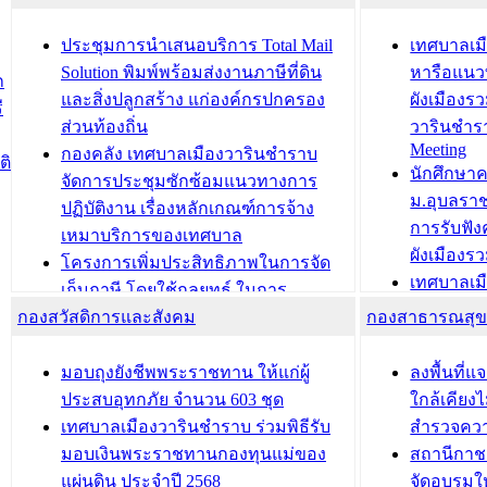
ยมต้อนรับ พลเอกประยุทธ์ จันโอชา
ประจำปี 25
องคมนตรี
ประชุมทีมว
ประชุมการนำเสนอบริการ Total Mail
เทศบาลเม
สำนักทะเบียนท้องถิ่นเทศบาลเมือง
ชีวา สร้าง
Solution พิมพ์พร้อมส่งงานภาษีที่ดิน
หารือแนว
ก
วารินชำราบ ดำเนินการมอบทะเบียน
ขับเคลื่อ
และสิ่งปลูกสร้าง แก่องค์กรปกครอง
ผังเมืองร
ี
บ้าน ทร.14 และบัตรประจำตัว
“เมืองแห่ง
ส่วนท้องถิ่น
วารินชำร
Meeting
ประชาชนบุคคลประเภท 8 แก่บุคคลที่
กองคลัง เทศบาลเมืองวารินชำราบ
ติ
บทความ อื่นๆ ..
นักศึกษา
ได้รับการเพิ่มชื่อในทะเบียนบ้าน
จัดการประชุมซักซ้อมแนวทางการ
ม.อุบลรา
(ท.ร.14) กรณีคนไม่มีสัญชาติไทยได้รับ
ปฏิบัติงาน เรื่องหลักเกณฑ์การจ้าง
การรับฟั
อนุญาตให้มีถิ่นที่อยู่
เหมาบริการของเทศบาล
ผังเมือง
ประชุมคณะกรรมการประเมินผลการ
โครงการเพิ่มประสิทธิภาพในการจัด
เทศบาลเม
ควบคุมภายในของ สำนัก/กอง/
เก็บภาษี โดยใช้กลยุทธ์ ในการ
โครงการจ
โรงเรียน/ศูนย์พัฒนาเด็กเล็ก/สถานธนา
กองสวัสดิการและสังคม
พัฒนาการจัดเก็บรายได้ ประจำปี พ.ศ.
กองสาธารณสุ
สัญญาณบ
2568
นุบาล
เทศบาลเมืองวารินชำราบ ร่วมการ
เทศบาลเม
มอบถุงยังชีพพระราชทาน ให้แก่ผู้
ลงพื้นที
บทความ อื่นๆ ...
ประชุมวิชาการระดับนานาชาติและ
รับฟังควา
ประสบอุทกภัย จำนวน 603 ชุด
ใกล้เคียง
นิทรรศการด้านนวัตกรรมท้องถิ่น 2568
ผังเมืองร
เทศบาลเมืองวารินชำราบ ร่วมพิธีรับ
สำรวจคว
และรับรางวัลทีมนักวิจัยดีเด่นจาก
วารินชำราบ
มอบเงินพระราชทานกองทุนแม่ของ
สถานีกาชา
นวัตกรรมโครงการทะเบียนภาษีป้าย
เทศบาลเม
แผ่นดิน ประจำปี 2568
จัดอบรมให