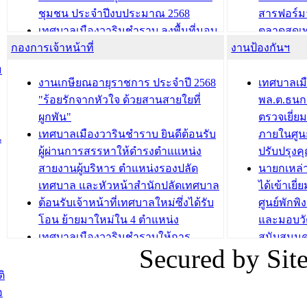
บทความ อื่นๆ ...
บทความ อื่นๆ ..
ชุมชน ประจำปีงบประมาณ 2568
สารฟอร์ม
เทศบาลเมืองวารินชำราบ ลงพื้นที่มอบ
ตลาดสดเทศ
กองการเจ้าหน้าที่
น้ำดื่มแก่ผู้พักอาศัย ณ ศูนย์พักพิง
งานป้องกันฯ
วารินชำร
ชั่วคราว
กิจกรรมส
ม
กองสวัสดิการสังคม เทศบาลเมือง
ถนนแก่เด
งานเกษียณอายุราชการ ประจำปี 2568
เทศบาลเม
วารินชำราบ จัดโครงการอบรมอาชีพ
เด็กเล็ก 
"ร้อยรักจากหัวใจ ด้วยสานสายใยที่
พล.ต.ธนกฤ
ระยะสั้น ประจำปี 2568 (หลักสูตรการ
เทศบาลเม
ผูกพัน"
ตรวจเยี่ย
ถักทอผลิตภัณฑ์จากถุงพลาสติก)
ปรึกษาหาร
เทศบาลเมืองวารินชำราบ ยินดีต้อนรับ
ภายในศูนย
น
วัยขององค
ผู้ผ่านการสรรหาให้ดำรงตำแแหน่ง
ปรับปรุงค
บทความ อื่นๆ ...
สายงานผู้บริหาร ตำแหน่งรองปลัด
นายกเหล่
บทความ อื่นๆ ..
เทศบาล และหัวหน้าสำนักปลัดเทศบาล
ได้เข้าเยี
ต้อนรับเจ้าหน้าที่เทศบาลใหม่ซึ่งได้รับ
ศูนย์พักพ
โอน ย้ายมาใหม่ใน 4 ตำแหน่ง
และมอบวั
เทศบาลเมืองวารินชำราบให้การ
สนับสนุน
Secured by Si
ต้อนรับพนักงานเทศบาลผู้ผ่านการ
ภัยน้ำท่ว
สรรหาให้ดำรงตำแหน่งสายงานผู้
ภาพบรรย
ิ
บริหาร จำนวน 4 ท่าน
ยังชีพ ที
อ
ต้อนรับเจ้าหน้าที่เทศบาลใหม่ซึ่งได้รับ
ในวันที่ 9