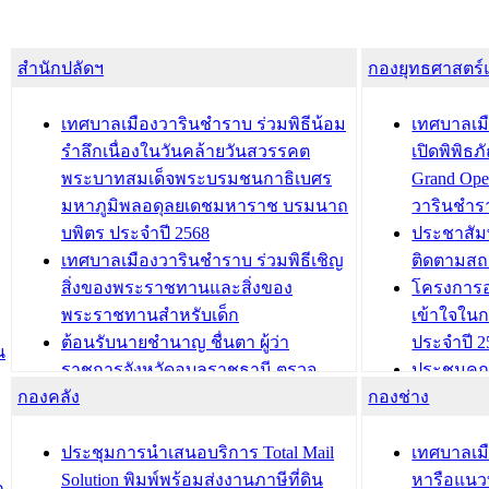
สำนักปลัดฯ
กองยุทธศาสตร
เทศบาลเมืองวารินชำราบ ร่วมพิธีน้อม
เทศบาลเมื
รำลึกเนื่องในวันคล้ายวันสวรรคต
เปิดพิพิธ
พระบาทสมเด็จพระบรมชนกาธิเบศร
Grand Ope
มหาภูมิพลอดุลยเดชมหาราช บรมนาถ
วารินชำร
บพิตร ประจำปี 2568
ประชาสัมพ
เทศบาลเมืองวารินชำราบ ร่วมพิธีเชิญ
ติดตามสถ
สิ่งของพระราชทานและสิ่งของ
โครงการอ
พระราชทานสำหรับเด็ก
เข้าใจใน
ต้อนรับนายชำนาญ ชื่นตา ผู้ว่า
ประจำปี 2
น
ราชการจังหวัดอุบลราชธานี ตรวจ
ประชุมคณ
กองคลัง
ความเรียบร้อยของสถานที่ในการเตรี
กองช่าง
ความเสี่ย
ยมต้อนรับ พลเอกประยุทธ์ จันโอชา
ประจำปี 25
องคมนตรี
ประชุมทีมว
ประชุมการนำเสนอบริการ Total Mail
เทศบาลเม
สำนักทะเบียนท้องถิ่นเทศบาลเมือง
ชีวา สร้าง
Solution พิมพ์พร้อมส่งงานภาษีที่ดิน
หารือแนว
ก