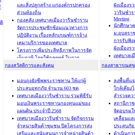
วารินชำราบ ดำเนินการมอบทะเบียน
ขับเคลื่อ
และสิ่งปลูกสร้าง แก่องค์กรปกครอง
ผังเมืองร
ี
บ้าน ทร.14 และบัตรประจำตัว
“เมืองแห่ง
ส่วนท้องถิ่น
วารินชำร
Meeting
ประชาชนบุคคลประเภท 8 แก่บุคคลที่
กองคลัง เทศบาลเมืองวารินชำราบ
ติ
บทความ อื่นๆ ..
นักศึกษา
ได้รับการเพิ่มชื่อในทะเบียนบ้าน
จัดการประชุมซักซ้อมแนวทางการ
ม.อุบลรา
(ท.ร.14) กรณีคนไม่มีสัญชาติไทยได้รับ
ปฏิบัติงาน เรื่องหลักเกณฑ์การจ้าง
การรับฟั
อนุญาตให้มีถิ่นที่อยู่
เหมาบริการของเทศบาล
ผังเมือง
ประชุมคณะกรรมการประเมินผลการ
โครงการเพิ่มประสิทธิภาพในการจัด
เทศบาลเม
ควบคุมภายในของ สำนัก/กอง/
เก็บภาษี โดยใช้กลยุทธ์ ในการ
โครงการจ
โรงเรียน/ศูนย์พัฒนาเด็กเล็ก/สถานธนา
กองสวัสดิการและสังคม
พัฒนาการจัดเก็บรายได้ ประจำปี พ.ศ.
กองสาธารณสุ
สัญญาณบ
2568
นุบาล
เทศบาลเมืองวารินชำราบ ร่วมการ
เทศบาลเม
มอบถุงยังชีพพระราชทาน ให้แก่ผู้
ลงพื้นที
บทความ อื่นๆ ...
ประชุมวิชาการระดับนานาชาติและ
รับฟังควา
ประสบอุทกภัย จำนวน 603 ชุด
ใกล้เคียง
นิทรรศการด้านนวัตกรรมท้องถิ่น 2568
ผังเมืองร
เทศบาลเมืองวารินชำราบ ร่วมพิธีรับ
สำรวจคว
และรับรางวัลทีมนักวิจัยดีเด่นจาก
วารินชำราบ
มอบเงินพระราชทานกองทุนแม่ของ
สถานีกาชา
นวัตกรรมโครงการทะเบียนภาษีป้าย
เทศบาลเม
แผ่นดิน ประจำปี 2568
จัดอบรมให
ประชุมผู้เช่าอาคารพาณิชย์ บริเวณ
ซักซ้อมแ
เทศบาลเมืองวารินชำราบ จัดกิจกรรม
เคลื่อนแล
ถนนเกษมสุขและถนนประทุมเทพภักดี
ประโยชน์ใน
จำหน่ายสินค้าชุมชน ปิดโครงการส่ง
ประสบภัย 
เสริมและสนับสนุนการจำหน่ายสินค้า
ดำเนินกา