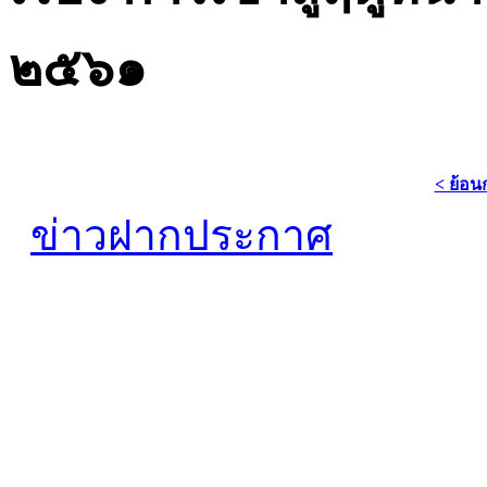
๒๕๖๑
< ย้อน
ข่าวฝากประกาศ