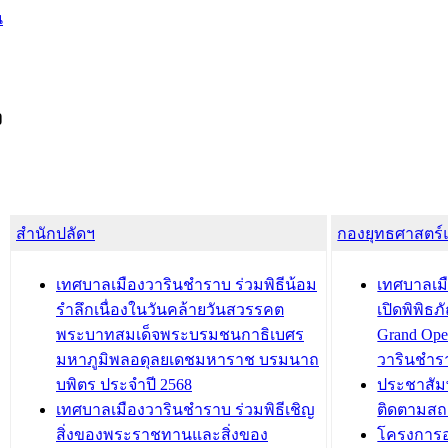
น
ง
สำนักปลัดฯ
กองยุทธศาสตร
เทศบาลเมืองวารินชำราบ ร่วมพิธีน้อม
เทศบาลเมื
รำลึกเนื่องในวันคล้ายวันสวรรคต
เปิดพิพิธ
พระบาทสมเด็จพระบรมชนกาธิเบศร
Grand Ope
มหาภูมิพลอดุลยเดชมหาราช บรมนาถ
วารินชำร
บพิตร ประจำปี 2568
ประชาสัมพ
เทศบาลเมืองวารินชำราบ ร่วมพิธีเชิญ
ติดตามสถ
สิ่งของพระราชทานและสิ่งของ
โครงการอ