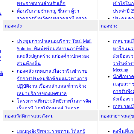
พระราชทานสำหรับเด็ก
เข้าใจใน
ต้อนรับนายชำนาญ ชื่นตา ผู้ว่า
ประจำปี 2
น
ราชการจังหวัดอุบลราชธานี ตรวจ
ประชุมคณ
กองคลัง
ความเรียบร้อยของสถานที่ในการเตรี
กองช่าง
ความเสี่ย
ยมต้อนรับ พลเอกประยุทธ์ จันโอชา
ประจำปี 25
องคมนตรี
ประชุมทีมว
ประชุมการนำเสนอบริการ Total Mail
เทศบาลเม
สำนักทะเบียนท้องถิ่นเทศบาลเมือง
ชีวา สร้าง
Solution พิมพ์พร้อมส่งงานภาษีที่ดิน
หารือแนว
ก
วารินชำราบ ดำเนินการมอบทะเบียน
ขับเคลื่อ
และสิ่งปลูกสร้าง แก่องค์กรปกครอง
ผังเมืองร
ี
บ้าน ทร.14 และบัตรประจำตัว
“เมืองแห่ง
ส่วนท้องถิ่น
วารินชำร
Meeting
ประชาชนบุคคลประเภท 8 แก่บุคคลที่
กองคลัง เทศบาลเมืองวารินชำราบ
ติ
บทความ อื่นๆ ..
นักศึกษา
ได้รับการเพิ่มชื่อในทะเบียนบ้าน
จัดการประชุมซักซ้อมแนวทางการ
ม.อุบลรา
(ท.ร.14) กรณีคนไม่มีสัญชาติไทยได้รับ
ปฏิบัติงาน เรื่องหลักเกณฑ์การจ้าง
การรับฟั
อนุญาตให้มีถิ่นที่อยู่
เหมาบริการของเทศบาล
ผังเมือง
ประชุมคณะกรรมการประเมินผลการ
โครงการเพิ่มประสิทธิภาพในการจัด
เทศบาลเม
ควบคุมภายในของ สำนัก/กอง/
เก็บภาษี โดยใช้กลยุทธ์ ในการ
โครงการจ
โรงเรียน/ศูนย์พัฒนาเด็กเล็ก/สถานธนา
กองสวัสดิการและสังคม
พัฒนาการจัดเก็บรายได้ ประจำปี พ.ศ.
กองสาธารณสุ
สัญญาณบ
2568
นุบาล
เทศบาลเมืองวารินชำราบ ร่วมการ
เทศบาลเม
มอบถุงยังชีพพระราชทาน ให้แก่ผู้
ลงพื้นที