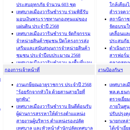
บทความ อื่นๆ ...
ประชุมวิชาการระดับนานาชาติและ
รับฟังควา
ประสบอุทกภัย จำนวน 603 ชุด
ใกล้เคียง
นิทรรศการด้านนวัตกรรมท้องถิ่น 2568
ผังเมืองร
เทศบาลเมืองวารินชำราบ ร่วมพิธีรับ
สำรวจคว
และรับรางวัลทีมนักวิจัยดีเด่นจาก
วารินชำราบ
มอบเงินพระราชทานกองทุนแม่ของ
สถานีกาชา
นวัตกรรมโครงการทะเบียนภาษีป้าย
เทศบาลเม
แผ่นดิน ประจำปี 2568
จัดอบรมให
ประชุมผู้เช่าอาคารพาณิชย์ บริเวณ
ซักซ้อมแ
เทศบาลเมืองวารินชำราบ จัดกิจกรรม
เคลื่อนแล
ถนนเกษมสุขและถนนประทุมเทพภักดี
ประโยชน์ใน
จำหน่ายสินค้าชุมชน ปิดโครงการส่ง
ประสบภัย 
เสริมและสนับสนุนการจำหน่ายสินค้า
ดำเนินกา
บทความ อื่นๆ ...
บทความ อื่นๆ ..
ชุมชน ประจำปีงบประมาณ 2568
สารฟอร์ม
เทศบาลเมืองวารินชำราบ ลงพื้นที่มอบ
ตลาดสดเทศ
กองการเจ้าหน้าที่
น้ำดื่มแก่ผู้พักอาศัย ณ ศูนย์พักพิง
งานป้องกันฯ
วารินชำร
ชั่วคราว
กิจกรรมส
ม
กองสวัสดิการสังคม เทศบาลเมือง
ถนนแก่เด
งานเกษียณอายุราชการ ประจำปี 2568
เทศบาลเม
วารินชำราบ จัดโครงการอบรมอาชีพ
เด็กเล็ก 
"ร้อยรักจากหัวใจ ด้วยสานสายใยที่
พล.ต.ธนกฤ
ระยะสั้น ประจำปี 2568 (หลักสูตรการ
เทศบาลเม
ผูกพัน"
ตรวจเยี่ย
ถักทอผลิตภัณฑ์จากถุงพลาสติก)
ปรึกษาหาร
เทศบาลเมืองวารินชำราบ ยินดีต้อนรับ
ภายในศูนย
น
วัยขององค
ผู้ผ่านการสรรหาให้ดำรงตำแแหน่ง
ปรับปรุงค
บทความ อื่นๆ ...
สายงานผู้บริหาร ตำแหน่งรองปลัด
นายกเหล่
บทความ อื่นๆ ..
เทศบาล และหัวหน้าสำนักปลัดเทศบาล
ได้เข้าเยี