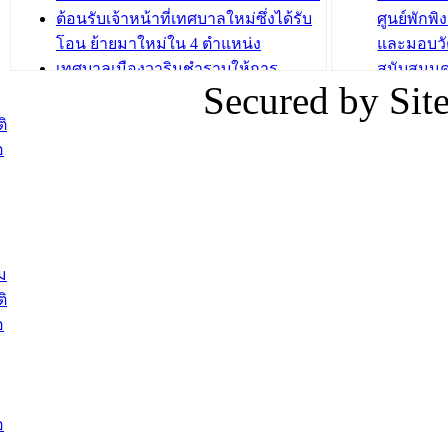
ต้อนรับเจ้าหน้าที่เทศบาลใหม่ซึ่งได้รับ
ศูนย์พักพ
โอน ย้ายมาใหม่ใน 4 ตำแหน่ง
และมอบวั
เทศบาลเมืองวารินชำราบให้การ
สนับสนุน
Secured by Si
ต้อนรับพนักงานเทศบาลผู้ผ่านการ
ภัยน้ำท่ว
สรรหาให้ดำรงตำแหน่งสายงานผู้
ภาพบรรย
ิ
บริหาร จำนวน 4 ท่าน
ยังชีพ ที
อ
ต้อนรับเจ้าหน้าที่เทศบาลใหม่ซึ่งได้รับ
ในวันที่ 9
โอน ย้ายมาใหม่ใน 2 ตำแหน่ง
ต้อนรับร้
รองนายกร
บทความ อื่นๆ ...
กระทรวงเ
ติดตามสถา
ม
อุบลราชธ
ิ
สส.กิตติ์
อ
สิริ และน
ยังชีพมาม
ท่วมในพื้
อ
บทความ อื่นๆ ..