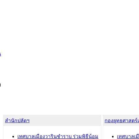
น
ง
สำนักปลัดฯ
กองยุทธศาสตร
เทศบาลเมืองวารินชำราบ ร่วมพิธีน้อม
เทศบาลเมื