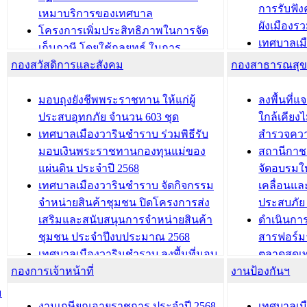
การรับฟั
อนุญาตให้มีถิ่นที่อยู่
เหมาบริการของเทศบาล
ผังเมือง
ประชุมคณะกรรมการประเมินผลการ
โครงการเพิ่มประสิทธิภาพในการจัด
เทศบาลเม
ควบคุมภายในของ สำนัก/กอง/
เก็บภาษี โดยใช้กลยุทธ์ ในการ
โครงการจ
โรงเรียน/ศูนย์พัฒนาเด็กเล็ก/สถานธนา
กองสวัสดิการและสังคม
พัฒนาการจัดเก็บรายได้ ประจำปี พ.ศ.
กองสาธารณสุ
สัญญาณบ
2568
นุบาล
เทศบาลเมืองวารินชำราบ ร่วมการ
เทศบาลเม
มอบถุงยังชีพพระราชทาน ให้แก่ผู้
ลงพื้นที
บทความ อื่นๆ ...
ประชุมวิชาการระดับนานาชาติและ
รับฟังควา
ประสบอุทกภัย จำนวน 603 ชุด
ใกล้เคียง
นิทรรศการด้านนวัตกรรมท้องถิ่น 2568
ผังเมืองร
เทศบาลเมืองวารินชำราบ ร่วมพิธีรับ
สำรวจคว
และรับรางวัลทีมนักวิจัยดีเด่นจาก
วารินชำราบ
มอบเงินพระราชทานกองทุนแม่ของ
สถานีกาชา
นวัตกรรมโครงการทะเบียนภาษีป้าย
เทศบาลเม
แผ่นดิน ประจำปี 2568
จัดอบรมให
ประชุมผู้เช่าอาคารพาณิชย์ บริเวณ
ซักซ้อมแ
เทศบาลเมืองวารินชำราบ จัดกิจกรรม
เคลื่อนแล
ถนนเกษมสุขและถนนประทุมเทพภักดี
ประโยชน์ใน
จำหน่ายสินค้าชุมชน ปิดโครงการส่ง
ประสบภัย 
เสริมและสนับสนุนการจำหน่ายสินค้า
ดำเนินกา
บทความ อื่นๆ ...
บทความ อื่นๆ ..
ชุมชน ประจำปีงบประมาณ 2568
สารฟอร์ม
เทศบาลเมืองวารินชำราบ ลงพื้นที่มอบ
ตลาดสดเทศ
กองการเจ้าหน้าที่
น้ำดื่มแก่ผู้พักอาศัย ณ ศูนย์พักพิง
งานป้องกันฯ
วารินชำร
ชั่วคราว
กิจกรรมส
ม
กองสวัสดิการสังคม เทศบาลเมือง
ถนนแก่เด
งานเกษียณอายุราชการ ประจำปี 2568
เทศบาลเม