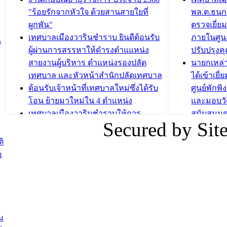
วารินชำราบ จัดโครงการอบรมอาชีพ
เด็กเล็ก 
"ร้อยรักจากหัวใจ ด้วยสานสายใยที่
พล.ต.ธนกฤ
ระยะสั้น ประจำปี 2568 (หลักสูตรการ
เทศบาลเม
ผูกพัน"
ตรวจเยี่ย
ถักทอผลิตภัณฑ์จากถุงพลาสติก)
ปรึกษาหาร
เทศบาลเมืองวารินชำราบ ยินดีต้อนรับ
ภายในศูนย
น
วัยขององค
ผู้ผ่านการสรรหาให้ดำรงตำแแหน่ง
ปรับปรุงค
บทความ อื่นๆ ...
สายงานผู้บริหาร ตำแหน่งรองปลัด
นายกเหล่
บทความ อื่นๆ ..
เทศบาล และหัวหน้าสำนักปลัดเทศบาล
ได้เข้าเยี
ต้อนรับเจ้าหน้าที่เทศบาลใหม่ซึ่งได้รับ
ศูนย์พักพ
โอน ย้ายมาใหม่ใน 4 ตำแหน่ง
และมอบวั
เทศบาลเมืองวารินชำราบให้การ
สนับสนุน
Secured by Si
ต้อนรับพนักงานเทศบาลผู้ผ่านการ
ภัยน้ำท่ว
สรรหาให้ดำรงตำแหน่งสายงานผู้
ภาพบรรย
ิ
บริหาร จำนวน 4 ท่าน
ยังชีพ ที
อ
ต้อนรับเจ้าหน้าที่เทศบาลใหม่ซึ่งได้รับ
ในวันที่ 9
โอน ย้ายมาใหม่ใน 2 ตำแหน่ง
ต้อนรับร้
รองนายกร
บทความ อื่นๆ ...
กระทรวงเ
ติดตามสถา
ม