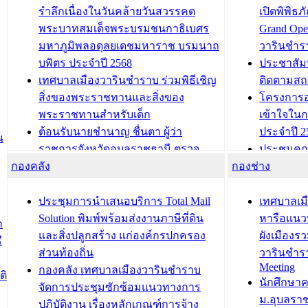
รำลึกเนื่องในวันคล้ายวันสวรรคต
เปิดพิพิธ
พระบาทสมเด็จพระบรมชนกาธิเบศร
Grand Ope
มหาภูมิพลอดุลยเดชมหาราช บรมนาถ
วารินชำร
บพิตร ประจำปี 2568
ประชาสัมพ
เทศบาลเมืองวารินชำราบ ร่วมพิธีเชิญ
ติดตามสถ
สิ่งของพระราชทานและสิ่งของ
โครงการอ
พระราชทานสำหรับเด็ก
เข้าใจใน
ต้อนรับนายชำนาญ ชื่นตา ผู้ว่า
ประจำปี 2
น
ราชการจังหวัดอุบลราชธานี ตรวจ
ประชุมคณ
กองคลัง
ความเรียบร้อยของสถานที่ในการเตรี
กองช่าง
ความเสี่ย
ยมต้อนรับ พลเอกประยุทธ์ จันโอชา
ประจำปี 25
องคมนตรี
ประชุมทีมว
ประชุมการนำเสนอบริการ Total Mail
เทศบาลเม
สำนักทะเบียนท้องถิ่นเทศบาลเมือง
ชีวา สร้าง
Solution พิมพ์พร้อมส่งงานภาษีที่ดิน
หารือแนว
ก
วารินชำราบ ดำเนินการมอบทะเบียน
ขับเคลื่อ
และสิ่งปลูกสร้าง แก่องค์กรปกครอง
ผังเมืองร
ี
บ้าน ทร.14 และบัตรประจำตัว
“เมืองแห่ง
ส่วนท้องถิ่น
วารินชำร
Meeting
ประชาชนบุคคลประเภท 8 แก่บุคคลที่
กองคลัง เทศบาลเมืองวารินชำราบ
ติ
บทความ อื่นๆ ..
นักศึกษา
ได้รับการเพิ่มชื่อในทะเบียนบ้าน
จัดการประชุมซักซ้อมแนวทางการ
ม.อุบลรา
(ท.ร.14) กรณีคนไม่มีสัญชาติไทยได้รับ
ปฏิบัติงาน เรื่องหลักเกณฑ์การจ้าง