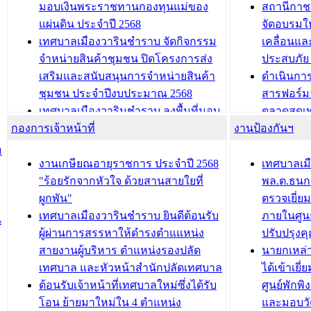
และรับรางวัลทีมนักวิจัยดีเด่นจาก
วารินชำราบ
มอบเงินพระราชทานกองทุนแม่ของ
สถานีกาชา
นวัตกรรมโครงการทะเบียนภาษีป้าย
เทศบาลเม
แผ่นดิน ประจำปี 2568
จัดอบรมให
ประชุมผู้เช่าอาคารพาณิชย์ บริเวณ
ซักซ้อมแ
เทศบาลเมืองวารินชำราบ จัดกิจกรรม
เคลื่อนแล
ถนนเกษมสุขและถนนประทุมเทพภักดี
ประโยชน์ใน
จำหน่ายสินค้าชุมชน ปิดโครงการส่ง
ประสบภัย 
เสริมและสนับสนุนการจำหน่ายสินค้า
ดำเนินกา
บทความ อื่นๆ ...
บทความ อื่นๆ ..
ชุมชน ประจำปีงบประมาณ 2568
สารฟอร์ม
เทศบาลเมืองวารินชำราบ ลงพื้นที่มอบ
ตลาดสดเทศ
กองการเจ้าหน้าที่
น้ำดื่มแก่ผู้พักอาศัย ณ ศูนย์พักพิง
งานป้องกันฯ
วารินชำร
ชั่วคราว
กิจกรรมส
ม
กองสวัสดิการสังคม เทศบาลเมือง
ถนนแก่เด
งานเกษียณอายุราชการ ประจำปี 2568
เทศบาลเม
วารินชำราบ จัดโครงการอบรมอาชีพ
เด็กเล็ก 
"ร้อยรักจากหัวใจ ด้วยสานสายใยที่
พล.ต.ธนกฤ
ระยะสั้น ประจำปี 2568 (หลักสูตรการ
เทศบาลเม
ผูกพัน"
ตรวจเยี่ย
ถักทอผลิตภัณฑ์จากถุงพลาสติก)
ปรึกษาหาร
เทศบาลเมืองวารินชำราบ ยินดีต้อนรับ
ภายในศูนย
น
วัยขององค
ผู้ผ่านการสรรหาให้ดำรงตำแแหน่ง
ปรับปรุงค
บทความ อื่นๆ ...
สายงานผู้บริหาร ตำแหน่งรองปลัด
นายกเหล่
บทความ อื่นๆ ..
เทศบาล และหัวหน้าสำนักปลัดเทศบาล
ได้เข้าเยี
ต้อนรับเจ้าหน้าที่เทศบาลใหม่ซึ่งได้รับ
ศูนย์พักพ
โอน ย้ายมาใหม่ใน 4 ตำแหน่ง
และมอบวั