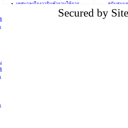
เทศบาลเมืองวารินชำราบให้การ
สนับสนุน
Secured by Si
ต้อนรับพนักงานเทศบาลผู้ผ่านการ
ภัยน้ำท่ว
สรรหาให้ดำรงตำแหน่งสายงานผู้
ภาพบรรย
ิ
บริหาร จำนวน 4 ท่าน
ยังชีพ ที
อ
ต้อนรับเจ้าหน้าที่เทศบาลใหม่ซึ่งได้รับ
ในวันที่ 9
โอน ย้ายมาใหม่ใน 2 ตำแหน่ง
ต้อนรับร้
รองนายกร
บทความ อื่นๆ ...
กระทรวงเ
ติดตามสถา
ม
อุบลราชธ
ิ
สส.กิตติ์
อ
สิริ และน
ยังชีพมาม
ท่วมในพื้
อ
บทความ อื่นๆ ..