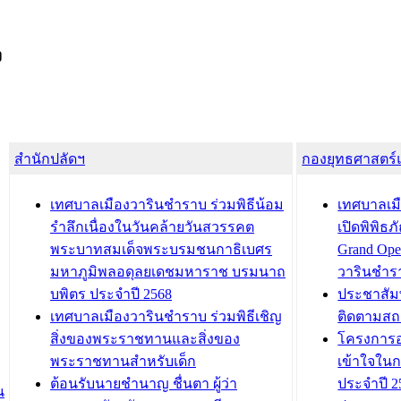
ง
สำนักปลัดฯ
กองยุทธศาสตร
เทศบาลเมืองวารินชำราบ ร่วมพิธีน้อม
เทศบาลเมื
รำลึกเนื่องในวันคล้ายวันสวรรคต
เปิดพิพิธ
พระบาทสมเด็จพระบรมชนกาธิเบศร
Grand Ope
มหาภูมิพลอดุลยเดชมหาราช บรมนาถ
วารินชำร
บพิตร ประจำปี 2568
ประชาสัมพ
เทศบาลเมืองวารินชำราบ ร่วมพิธีเชิญ
ติดตามสถ
สิ่งของพระราชทานและสิ่งของ
โครงการอ
พระราชทานสำหรับเด็ก
เข้าใจใน
ต้อนรับนายชำนาญ ชื่นตา ผู้ว่า
ประจำปี 2
น