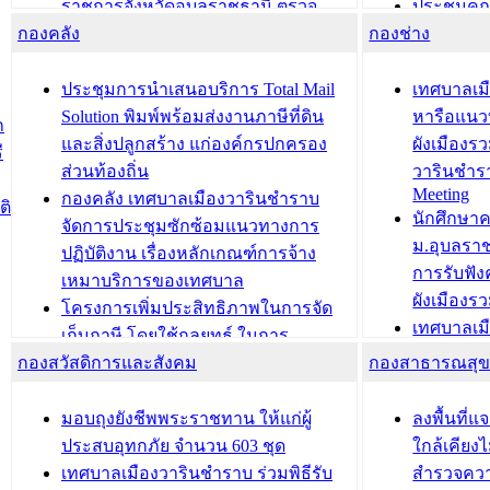
ราชการจังหวัดอุบลราชธานี ตรวจ
ประชุมคณ
กองคลัง
ความเรียบร้อยของสถานที่ในการเตรี
กองช่าง
ความเสี่ย
ยมต้อนรับ พลเอกประยุทธ์ จันโอชา
ประจำปี 25
องคมนตรี
ประชุมทีมว
ประชุมการนำเสนอบริการ Total Mail
เทศบาลเม
สำนักทะเบียนท้องถิ่นเทศบาลเมือง
ชีวา สร้าง
Solution พิมพ์พร้อมส่งงานภาษีที่ดิน
หารือแนว
ก
วารินชำราบ ดำเนินการมอบทะเบียน
ขับเคลื่อ
และสิ่งปลูกสร้าง แก่องค์กรปกครอง
ผังเมืองร
ี
บ้าน ทร.14 และบัตรประจำตัว
“เมืองแห่ง
ส่วนท้องถิ่น
วารินชำร
Meeting
ประชาชนบุคคลประเภท 8 แก่บุคคลที่
กองคลัง เทศบาลเมืองวารินชำราบ
ติ
บทความ อื่นๆ ..
นักศึกษา
ได้รับการเพิ่มชื่อในทะเบียนบ้าน
จัดการประชุมซักซ้อมแนวทางการ
ม.อุบลรา
(ท.ร.14) กรณีคนไม่มีสัญชาติไทยได้รับ
ปฏิบัติงาน เรื่องหลักเกณฑ์การจ้าง
การรับฟั
อนุญาตให้มีถิ่นที่อยู่
เหมาบริการของเทศบาล
ผังเมือง
ประชุมคณะกรรมการประเมินผลการ
โครงการเพิ่มประสิทธิภาพในการจัด
เทศบาลเม
ควบคุมภายในของ สำนัก/กอง/
เก็บภาษี โดยใช้กลยุทธ์ ในการ
โครงการจ
โรงเรียน/ศูนย์พัฒนาเด็กเล็ก/สถานธนา
กองสวัสดิการและสังคม
พัฒนาการจัดเก็บรายได้ ประจำปี พ.ศ.
กองสาธารณสุ
สัญญาณบ
2568
นุบาล
เทศบาลเมืองวารินชำราบ ร่วมการ
เทศบาลเม
มอบถุงยังชีพพระราชทาน ให้แก่ผู้
ลงพื้นที
บทความ อื่นๆ ...
ประชุมวิชาการระดับนานาชาติและ
รับฟังควา
ประสบอุทกภัย จำนวน 603 ชุด
ใกล้เคียง
นิทรรศการด้านนวัตกรรมท้องถิ่น 2568
ผังเมืองร
เทศบาลเมืองวารินชำราบ ร่วมพิธีรับ
สำรวจคว