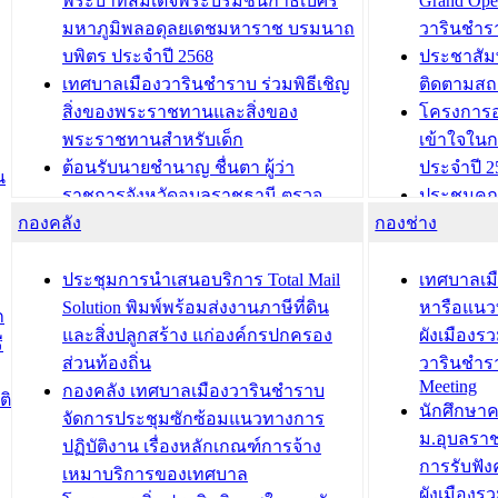
พระบาทสมเด็จพระบรมชนกาธิเบศร
Grand Ope
มหาภูมิพลอดุลยเดชมหาราช บรมนาถ
วารินชำร
บพิตร ประจำปี 2568
ประชาสัมพ
เทศบาลเมืองวารินชำราบ ร่วมพิธีเชิญ
ติดตามสถ
สิ่งของพระราชทานและสิ่งของ
โครงการอ
พระราชทานสำหรับเด็ก
เข้าใจใน
ต้อนรับนายชำนาญ ชื่นตา ผู้ว่า
ประจำปี 2
น
ราชการจังหวัดอุบลราชธานี ตรวจ
ประชุมคณ
กองคลัง
ความเรียบร้อยของสถานที่ในการเตรี
กองช่าง
ความเสี่ย
ยมต้อนรับ พลเอกประยุทธ์ จันโอชา
ประจำปี 25
องคมนตรี
ประชุมทีมว
ประชุมการนำเสนอบริการ Total Mail
เทศบาลเม
สำนักทะเบียนท้องถิ่นเทศบาลเมือง
ชีวา สร้าง
Solution พิมพ์พร้อมส่งงานภาษีที่ดิน
หารือแนว
ก
วารินชำราบ ดำเนินการมอบทะเบียน
ขับเคลื่อ
และสิ่งปลูกสร้าง แก่องค์กรปกครอง
ผังเมืองร
ี
บ้าน ทร.14 และบัตรประจำตัว
“เมืองแห่ง
ส่วนท้องถิ่น
วารินชำร
Meeting
ประชาชนบุคคลประเภท 8 แก่บุคคลที่
กองคลัง เทศบาลเมืองวารินชำราบ
ติ
บทความ อื่นๆ ..
นักศึกษา
ได้รับการเพิ่มชื่อในทะเบียนบ้าน
จัดการประชุมซักซ้อมแนวทางการ
ม.อุบลรา
(ท.ร.14) กรณีคนไม่มีสัญชาติไทยได้รับ
ปฏิบัติงาน เรื่องหลักเกณฑ์การจ้าง
การรับฟั
อนุญาตให้มีถิ่นที่อยู่
เหมาบริการของเทศบาล
ผังเมือง