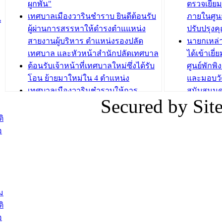
ระยะสั้น ประจำปี 2568 (หลักสูตรการ
เทศบาลเม
ผูกพัน"
ตรวจเยี่ย
ถักทอผลิตภัณฑ์จากถุงพลาสติก)
ปรึกษาหาร
เทศบาลเมืองวารินชำราบ ยินดีต้อนรับ
ภายในศูนย
น
วัยขององค
ผู้ผ่านการสรรหาให้ดำรงตำแแหน่ง
ปรับปรุงค
บทความ อื่นๆ ...
สายงานผู้บริหาร ตำแหน่งรองปลัด
นายกเหล่
บทความ อื่นๆ ..
เทศบาล และหัวหน้าสำนักปลัดเทศบาล
ได้เข้าเยี
ต้อนรับเจ้าหน้าที่เทศบาลใหม่ซึ่งได้รับ
ศูนย์พักพ
โอน ย้ายมาใหม่ใน 4 ตำแหน่ง
และมอบวั
เทศบาลเมืองวารินชำราบให้การ
สนับสนุน
Secured by Si
ต้อนรับพนักงานเทศบาลผู้ผ่านการ
ภัยน้ำท่ว
สรรหาให้ดำรงตำแหน่งสายงานผู้
ภาพบรรย
ิ
บริหาร จำนวน 4 ท่าน
ยังชีพ ที
อ
ต้อนรับเจ้าหน้าที่เทศบาลใหม่ซึ่งได้รับ
ในวันที่ 9
โอน ย้ายมาใหม่ใน 2 ตำแหน่ง
ต้อนรับร้
รองนายกร
บทความ อื่นๆ ...
กระทรวงเ
ติดตามสถา
ม
อุบลราชธ
ิ
สส.กิตติ์
อ