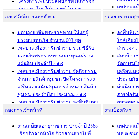
ประชุมคณะกรรมการประเมินผลการ
โครงการเพิ่มประสิทธิภาพในการจัด
เทศบาลเม
ควบคุมภายในของ สำนัก/กอง/
เก็บภาษี โดยใช้กลยุทธ์ ในการ
โครงการจ
โรงเรียน/ศูนย์พัฒนาเด็กเล็ก/สถานธนา
กองสวัสดิการและสังคม
พัฒนาการจัดเก็บรายได้ ประจำปี พ.ศ.
กองสาธารณสุ
สัญญาณบ
2568
นุบาล
เทศบาลเมืองวารินชำราบ ร่วมการ
เทศบาลเม
มอบถุงยังชีพพระราชทาน ให้แก่ผู้
ลงพื้นที
บทความ อื่นๆ ...
ประชุมวิชาการระดับนานาชาติและ
รับฟังควา
ประสบอุทกภัย จำนวน 603 ชุด
ใกล้เคียง
นิทรรศการด้านนวัตกรรมท้องถิ่น 2568
ผังเมืองร
เทศบาลเมืองวารินชำราบ ร่วมพิธีรับ
สำรวจคว
และรับรางวัลทีมนักวิจัยดีเด่นจาก
วารินชำราบ
มอบเงินพระราชทานกองทุนแม่ของ
สถานีกาชา
นวัตกรรมโครงการทะเบียนภาษีป้าย
เทศบาลเม
แผ่นดิน ประจำปี 2568
จัดอบรมให
ประชุมผู้เช่าอาคารพาณิชย์ บริเวณ
ซักซ้อมแ
เทศบาลเมืองวารินชำราบ จัดกิจกรรม
เคลื่อนแล
ถนนเกษมสุขและถนนประทุมเทพภักดี
ประโยชน์ใน
จำหน่ายสินค้าชุมชน ปิดโครงการส่ง
ประสบภัย 
เสริมและสนับสนุนการจำหน่ายสินค้า
ดำเนินกา
บทความ อื่นๆ ...
บทความ อื่นๆ ..
ชุมชน ประจำปีงบประมาณ 2568
สารฟอร์ม
เทศบาลเมืองวารินชำราบ ลงพื้นที่มอบ
ตลาดสดเทศ
กองการเจ้าหน้าที่
น้ำดื่มแก่ผู้พักอาศัย ณ ศูนย์พักพิง
งานป้องกันฯ
วารินชำร
ชั่วคราว
กิจกรรมส
ม
กองสวัสดิการสังคม เทศบาลเมือง
ถนนแก่เด
งานเกษียณอายุราชการ ประจำปี 2568
เทศบาลเม
วารินชำราบ จัดโครงการอบรมอาชีพ
เด็กเล็ก 
"ร้อยรักจากหัวใจ ด้วยสานสายใยที่
พล.ต.ธนกฤ