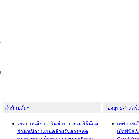
น
ง
สำนักปลัดฯ
กองยุทธศาสตร
เทศบาลเมืองวารินชำราบ ร่วมพิธีน้อม
เทศบาลเมื
รำลึกเนื่องในวันคล้ายวันสวรรคต
เปิดพิพิธ